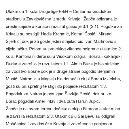
Utakmica 1. kola Druge lige FBiH – Centar na Gradskom
stadionu u Zavidovićima između Krivaje i Žepča odigrana je
prošle srijede a konačni rezultat glasio je 3:1 (2:1). Pogotke za
Krivaju su postigli: Hadis Krehmić, Kemal Ćosić i Mirsad
Šijerkić, dok je za goste jedini strijelac bio Ivan Martinović s
bijele tačke. Potom su proteklog vikenda odigrane utakmice 2.
kola. Kantonalni derbi su u Visokom odigrali Bosna i kakanjski
Rudar a završilo je rezultatom 1:1. Almin Buza je bio strijelac
za vodstvo Bosne dok je s druge strane pogodio Benjamin
Musić. Natron je u Maglaju bio domaćin ekipi Borca iz Jelaha,
gosti su bili spretniji te stigli do pobjede rezultatom 1:3.
Pogodak za Natron je postigao Ševkija Resić, dok su za
Borac pogađali Amer Pilav i dva puta Harun Jupić.
Žepče je na svom terenu dočekalo ekipu Famosa a utakmica
je završila rezultatom 2:3. Utakmicu u Sarajevu su odigrali
Mošćanica i zavidovićka Krivaja a završeno je pobjedom