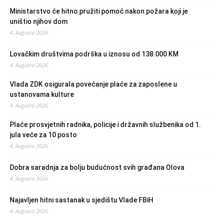
Ministarstvo će hitno pružiti pomoć nakon požara koji je
uništio njihov dom
4. Augusta 2026.
Lovačkim društvima podrška u iznosu od 138.000 KM
4. Augusta 2026.
Vlada ZDK osigurala povećanje plaće za zaposlene u
ustanovama kulture
4. Augusta 2026.
Plaće prosvjetnih radnika, policije i državnih službenika od 1.
jula veće za 10 posto
4. Augusta 2026.
Dobra saradnja za bolju budućnost svih građana Olova
4. Augusta 2026.
Najavljen hitni sastanak u sjedištu Vlade FBiH
4. Augusta 2026.