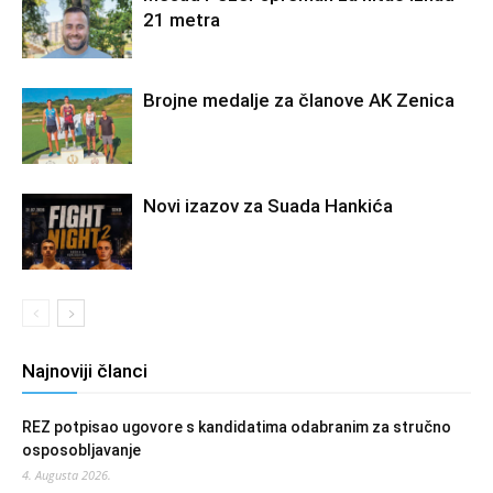
21 metra
Brojne medalje za članove AK Zenica
Novi izazov za Suada Hankića
Najnoviji članci
REZ potpisao ugovore s kandidatima odabranim za stručno
osposobljavanje
4. Augusta 2026.