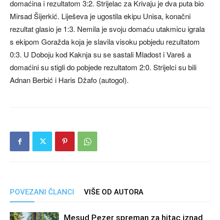
domaćina i rezultatom 3:2. Strijelac za Krivaju je dva puta bio
Mirsad Šijerkić. Liješeva je ugostila ekipu Unisa, konačni
rezultat glasio je 1:3. Nemila je svoju domaću utakmicu igrala
s ekipom Goražda koja je slavila visoku pobjedu rezultatom
0:3. U Doboju kod Kaknja su se sastali Mladost i Vareš a
domaćini su stigli do pobjede rezultatom 2:0. Strijelci su bili
Adnan Berbić i Haris Džafo (autogol).
POVEZANI ČLANCI
VIŠE OD AUTORA
Mesud Pezer spreman za hitac iznad