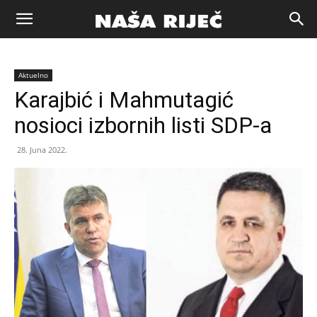
Naša
Aktuelno
riječ
Karajbić i Mahmutagić
nosioci izbornih listi SDP-a
Zenica
28. Juna 2022.