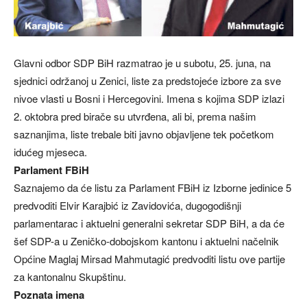
Glavni odbor SDP BiH razmatrao je u subotu, 25. juna, na
sjednici održanoj u Zenici, liste za predstojeće izbore za sve
nivoe vlasti u Bosni i Hercegovini. Imena s kojima SDP izlazi
2. oktobra pred birače su utvrđena, ali bi, prema našim
saznanjima, liste trebale biti javno objavljene tek početkom
idućeg mjeseca.
Parlament FBiH
Saznajemo da će listu za Parlament FBiH iz Izborne jedinice 5
predvoditi Elvir Karajbić iz Zavidovića, dugogodišnji
parlamentarac i aktuelni generalni sekretar SDP BiH, a da će
šef SDP-a u Zeničko-dobojskom kantonu i aktuelni načelnik
Općine Maglaj Mirsad Mahmutagić predvoditi listu ove partije
za kantonalnu Skupštinu.
Poznata imena