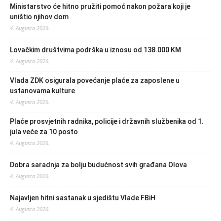
Ministarstvo će hitno pružiti pomoć nakon požara koji je
uništio njihov dom
4. Augusta 2026.
Lovačkim društvima podrška u iznosu od 138.000 KM
4. Augusta 2026.
Vlada ZDK osigurala povećanje plaće za zaposlene u
ustanovama kulture
4. Augusta 2026.
Plaće prosvjetnih radnika, policije i državnih službenika od 1.
jula veće za 10 posto
4. Augusta 2026.
Dobra saradnja za bolju budućnost svih građana Olova
4. Augusta 2026.
Najavljen hitni sastanak u sjedištu Vlade FBiH
4. Augusta 2026.