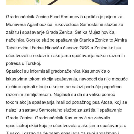
Gradonačelnik Zenice Fuad Kasumović upriličio je prijem za
Munevera Aganhodžića, rukovodioca Samostalne službe za
zaštitu i spašavanje Grada Zenica, Šefika Mujezinovića,
načelnika Gorske službe spašavanja Stanica Zenica te Almira
Tabakovića i Farisa Hinovića članove GSS-a Zenica koji su
učestvovali u nedavnim akcijama spašavanja nakon razornih
potresa u Turskoj.
Spasioci su informisali gradonačelnika Kasumovića o
iskustvima tokom akcija spašavanja, navodeći da nije moguće
riječima opisati stanje u kojem se nalazi područje pogođeno
razornim zemljotresom. Naglasili su da su veliku pomoć
tokom akcija spašavanja imali od potražnog psa Atosa, koji se
nalazi u sastavu Samostalne službe za zaštitu i spašavanje
Grada Zenica. Gradonačelnik Kasumović se zahvalio
spasilačkoj ekipi koja je učestvovala u akcijama spašavanja u
Turskoj i kazao da će osam spasilaca za svoj angažman i