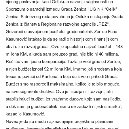
njenog poslovanja, kao i Odluku o davanju saglasnosti na
Sporazum o saradnji između Grada Zenica i UG NK “Čelik”
Zenica. S dnevnog reda povučena je Odluka o istupanju Grada
Zenica iz članstva Regionalne razvojne agencije „REZ“.
Govoreći o usvojenom budžetu, gradonačelnik Zenice Fuad
Kasumović istakao je da se radi o historijskom finansijskom
okviru za razvoj grada. „Ovo je apsolutno najveći budžet – 148
miliona KM, a kada sam preuzeo grad, nije bilo ni 40 miliona.
Reći ću vam jednu komparaciju: Tuzla je veći grad od Zenice,
a njen budžet iznosi 92 miliona KM. Imamo još sredstava koja
trebamo povući od Kantona, a koja su izvorni prihodi Grada.
Budžet smo rasporedili maksimalno, koliko je to bilo moguće,
na sve segmente društva. Ovo je i socijalni i razvojni, ali i
stabilizirajući budžet, jer vraćamo dugove koje sam naslijedio,
a dok sam ja gradonačelnik nismo se zadužili ni jednu marku“,
kazao je Kasumović.
Naveo je da su među najznačajnijim projektima planiranim
budžetom: izgradnja olimpijskog bazena i akva-parka, razvoj