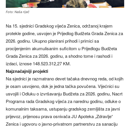
Foto: Naša riječ
Na 15. sjednici Gradskog vijeća Zenica, održanoj krajem
protekle godine, usvojen je Prijedlog Budžeta Grada Zenica za
2026. godinu. Ukupno planirani prihodi i primici sa
procijenjenim akumulisanim suficitom u Prijedlogu Budžeta
Grada Zenica za 2026. godinu, a shodno tome i rashodi i
izdaci, iznose 148.523.312,27 KM.
Najznačajniji projekti
Na sjednici je razmatrano devet tačaka dnevnog reda, od kojih
je osam usvojeno, dok je jedna tačka povučena. Vijećnici su
usvojili i Odluku o izvršavanju Budžeta za 2026. godinu, Nacrt
Programa rada Gradskog vijeća za narednu godinu, odluke o
komunalnim taksama, ustupanju gradskog zemljišta za javni
prijevoz, prijenosu prava osnivača JU Apoteka „Zdravlje“
Zenica i ugovoru o javno-privatnom partnerstvu za sanaciju