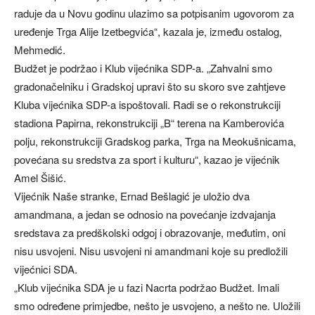
raduje da u Novu godinu ulazimo sa potpisanim ugovorom za
uređenje Trga Alije Izetbegvića“, kazala je, između ostalog,
Mehmedić.
Budžet je podržao i Klub vijećnika SDP-a. „Zahvalni smo
gradonačelniku i Gradskoj upravi što su skoro sve zahtjeve
Kluba vijećnika SDP-a ispoštovali. Radi se o rekonstrukciji
stadiona Papirna, rekonstrukciji „B“ terena na Kamberovića
polju, rekonstrukciji Gradskog parka, Trga na Meokušnicama,
povećana su sredstva za sport i kulturu“, kazao je vijećnik
Amel Šišić.
Vijećnik Naše stranke, Ernad Bešlagić je uložio dva
amandmana, a jedan se odnosio na povećanje izdvajanja
sredstava za predškolski odgoj i obrazovanje, međutim, oni
nisu usvojeni. Nisu usvojeni ni amandmani koje su predložili
vijećnici SDA.
„Klub vijećnika SDA je u fazi Nacrta podržao Budžet. Imali
smo određene primjedbe, nešto je usvojeno, a nešto ne. Uložili