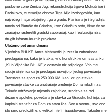
poslovne zone Zenica Jug, rekonstrukcija trgova Mokušnice i
Radakovo, te temeljita obnova Trga Alije Izetbegovića, kao
najvećeg i najznačajnijeg trga u gradu. Planirana je i izgradnja
tunela od Blatuše do Crkvica, kroz Crkvičko brdo, čime će se
značajno rasteretiti gradski saobraćaj, kao i realizacija niza
drugih infrastrukturnih projekata.
Uloženo pet amandmana
Vijećnica BHI-KF, Amra Mehmedić je izrazila zahvalnost
predlagaču na, kako je istakla, vrlo konstruktivnom sastanku.
„Klub Vijećnika BHI-KF je dostavio niz prijedloga. Vrlo me
raduje činjenica da je predlagač usvojio prijedlog povećanja
Transfera za sport za 250.000 KM, kao i druge stavke:
povećanje stavke za unutrašnje uređenje Doma mladih, za
Tekuće održavanje mjesnih zajednica, sredstva za rad
dežurne apoteke, povećana je stavka za Gradsku kuhinju, za
kapitalni transfer za Dom za stara lica. Sve u svemu, sve ono
što smo predložili je, u velikoj mjeri, i ispoštovano. Također me