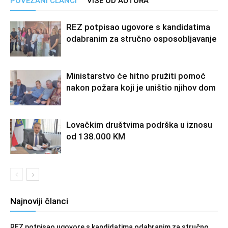
POVEZANI ČLANCI
VIŠE OD AUTORA
REZ potpisao ugovore s kandidatima
odabranim za stručno osposobljavanje
Ministarstvo će hitno pružiti pomoć
nakon požara koji je uništio njihov dom
Lovačkim društvima podrška u iznosu
od 138.000 KM
Najnoviji članci
REZ potpisao ugovore s kandidatima odabranim za stručno