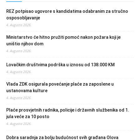
REZ potpisao ugovore s kandidatima odabranim za stručno
osposobljavanje
4. Augusta 2026.
Ministarstvo će hitno pružiti pomoć nakon požara koji je
uništio njihov dom
4. Augusta 2026.
Lovačkim društvima podrška u iznosu od 138.000 KM
4. Augusta 2026.
Vlada ZDK osigurala povećanje plaće za zaposlene u
ustanovama kulture
4. Augusta 2026.
Plaće prosvjetnih radnika, policije i državnih službenika od 1.
jula veće za 10 posto
4. Augusta 2026.
Dobra saradnja za bolju budućnost svih građana Olova