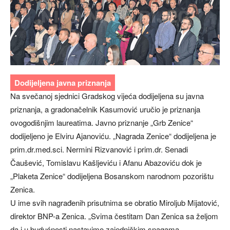
Dodijeljena javna priznanja
Na svečanoj sjednici Gradskog vijeća dodijeljena su javna
priznanja, a gradonačelnik Kasumović uručio je priznanja
ovogodišnjim laureatima. Javno priznanje „Grb Zenice“
dodijeljeno je Elviru Ajanoviću. „Nagrada Zenice“ dodijeljena je
prim.dr.med.sci. Nermini Rizvanović i prim.dr. Senadi
Čaušević, Tomislavu Kašljeviću i Afanu Abazoviću dok je
„Plaketa Zenice“ dodijeljena Bosanskom narodnom pozorištu
Zenica.
U ime svih nagrađenih prisutnima se obratio Miroljub Mijatović,
direktor BNP-a Zenica. „Svima čestitam Dan Zenica sa željom
da i u budućnosti nastavimo zajedničkim snagama