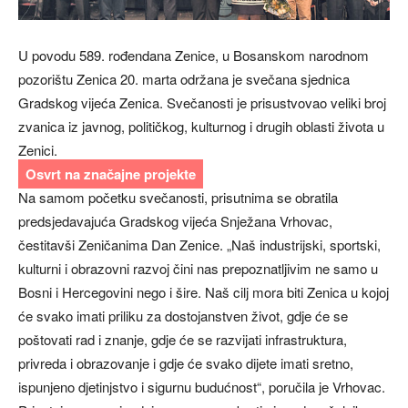
U povodu 589. rođendana Zenice, u Bosanskom narodnom
pozorištu Zenica 20. marta održana je svečana sjednica
Gradskog vijeća Zenica. Svečanosti je prisustvovao veliki broj
zvanica iz javnog, političkog, kulturnog i drugih oblasti života u
Zenici.
Osvrt na značajne projekte
Na samom početku svečanosti, prisutnima se obratila
predsjedavajuća Gradskog vijeća Snježana Vrhovac,
čestitavši Zeničanima Dan Zenice. „Naš industrijski, sportski,
kulturni i obrazovni razvoj čini nas prepoznatljivim ne samo u
Bosni i Hercegovini nego i šire. Naš cilj mora biti Zenica u kojoj
će svako imati priliku za dostojanstven život, gdje će se
poštovati rad i znanje, gdje će se razvijati infrastruktura,
privreda i obrazovanje i gdje će svako dijete imati sretno,
ispunjeno djetinjstvo i sigurnu budućnost“, poručila je Vrhovac.