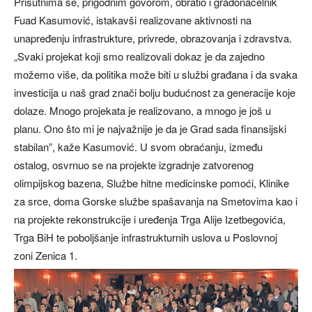
Prisutnima se, prigodnim govorom, obratio i gradonačelnik
Fuad Kasumović, istakavši realizovane aktivnosti na
unapređenju infrastrukture, privrede, obrazovanja i zdravstva.
„Svaki projekat koji smo realizovali dokaz je da zajedno
možemo više, da politika može biti u službi građana i da svaka
investicija u naš grad znači bolju budućnost za generacije koje
dolaze. Mnogo projekata je realizovano, a mnogo je još u
planu. Ono što mi je najvažnije je da je Grad sada finansijski
stabilan”, kaže Kasumović. U svom obraćanju, između
ostalog, osvrnuo se na projekte izgradnje zatvorenog
olimpijskog bazena, Službe hitne medicinske pomoći, Klinike
za srce, doma Gorske službe spašavanja na Smetovima kao i
na projekte rekonstrukcije i uređenja Trga Alije Izetbegovića,
Trga BiH te poboljšanje infrastrukturnih uslova u Poslovnoj
zoni Zenica 1.