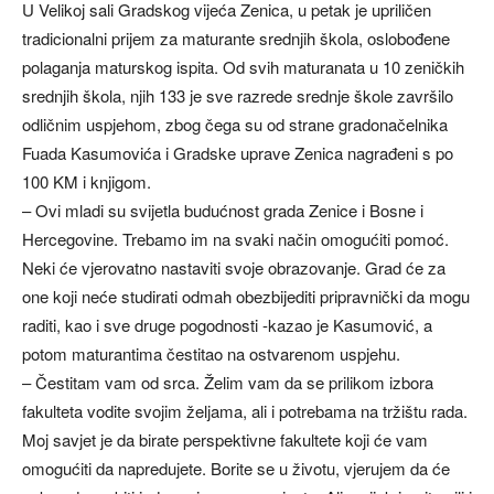
U Velikoj sali Gradskog vijeća Zenica, u petak je upriličen
tradicionalni prijem za maturante srednjih škola, oslobođene
polaganja maturskog ispita. Od svih maturanata u 10 zeničkih
srednjih škola, njih 133 je sve razrede srednje škole završilo
odličnim uspjehom, zbog čega su od strane gradonačelnika
Fuada Kasumovića i Gradske uprave Zenica nagrađeni s po
100 KM i knjigom.
– Ovi mladi su svijetla budućnost grada Zenice i Bosne i
Hercegovine. Trebamo im na svaki način omogućiti pomoć.
Neki će vjerovatno nastaviti svoje obrazovanje. Grad će za
one koji neće studirati odmah obezbijediti pripravnički da mogu
raditi, kao i sve druge pogodnosti -kazao je Kasumović, a
potom maturantima čestitao na ostvarenom uspjehu.
– Čestitam vam od srca. Želim vam da se prilikom izbora
fakulteta vodite svojim željama, ali i potrebama na tržištu rada.
Moj savjet je da birate perspektivne fakultete koji će vam
omogućiti da napredujete. Borite se u životu, vjerujem da će