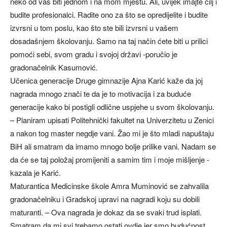
neko od vas biti jednom i na mom mjestu. Ali, uvijek imajte cilj i
budite profesionalci. Radite ono za što se opredijelite i budite
izvrsni u tom poslu, kao što ste bili izvrsni u vašem
dosadašnjem školovanju. Samo na taj način ćete biti u prilici
pomoći sebi, svom gradu i svojoj državi -poručio je
gradonačelnik Kasumović.
Učenica generacije Druge gimnazije Ajna Karić kaže da joj
nagrada mnogo znači te da je to motivacija i za buduće
generacije kako bi postigli odlične uspjehe u svom školovanju.
– Planiram upisati Politehnički fakultet na Univerzitetu u Zenici
a nakon tog master negdje vani. Žao mi je što mladi napuštaju
BiH ali smatram da imamo mnogo bolje prilike vani. Nadam se
da će se taj položaj promijeniti a samim tim i moje mišljenje -
kazala je Karić.
Maturantica Medicinske škole Amra Muminović se zahvalila
gradonačelniku i Gradskoj upravi na nagradi koju su dobili
maturanti. – Ova nagrada je dokaz da se svaki trud isplati.
Smatram da mi svi trebamo ostati ovdje jer smo budućnost