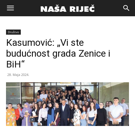
Naša
Društvo
riječ
Kasumović: „Vi ste
budućnost grada Zenice i
Zenica
BiH“
28. Maja 2024.