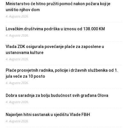
Ministarstvo će hitno pružiti pomoć nakon požara koji je
uništio njihov dom
4. Augusta 2026.
Lovačkim društvima podrška u iznosu od 138.000 KM
4. Augusta 2026.
Vlada ZDK osigurala povećanje plaće za zaposlene u
ustanovama kulture
4. Augusta 2026.
Plaće prosvjetnih radnika, policije i državnih službenika od 1.
jula veće za 10 posto
4. Augusta 2026.
Dobra saradnja za bolju budućnost svih građana Olova
4. Augusta 2026.
Najavljen hitni sastanak u sjedištu Vlade FBiH
4. Augusta 2026.