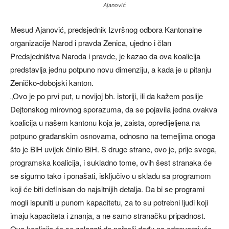
Ajanović
Mesud Ajanović, predsjednik Izvršnog odbora Kantonalne
organizacije Narod i pravda Zenica, ujedno i član
Predsjedništva Naroda i pravde, je kazao da ova koalicija
predstavlja jednu potpuno novu dimenziju, a kada je u pitanju
Zeničko-dobojski kanton.
„Ovo je po prvi put, u novijoj bh. istoriji, ili da kažem poslije
Dejtonskog mirovnog sporazuma, da se pojavila jedna ovakva
koalicija u našem kantonu koja je, zaista, opredijeljena na
potpuno građanskim osnovama, odnosno na temeljima onoga
što je BiH uvijek činilo BiH. S druge strane, ovo je, prije svega,
programska koalicija, i sukladno tome, ovih šest stranaka će
se sigurno tako i ponašati, isključivo u skladu sa programom
koji će biti definisan do najsitnijih detalja. Da bi se programi
mogli ispuniti u punom kapacitetu, za to su potrebni ljudi koji
imaju kapaciteta i znanja, a ne samo stranačku pripadnost.
Ova koalicija će se zalagati da najbolji dođu na odgovarajuća