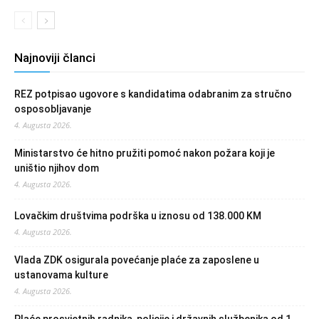
Najnoviji članci
REZ potpisao ugovore s kandidatima odabranim za stručno
osposobljavanje
4. Augusta 2026.
Ministarstvo će hitno pružiti pomoć nakon požara koji je
uništio njihov dom
4. Augusta 2026.
Lovačkim društvima podrška u iznosu od 138.000 KM
4. Augusta 2026.
Vlada ZDK osigurala povećanje plaće za zaposlene u
ustanovama kulture
4. Augusta 2026.
Plaće prosvjetnih radnika, policije i državnih službenika od 1.