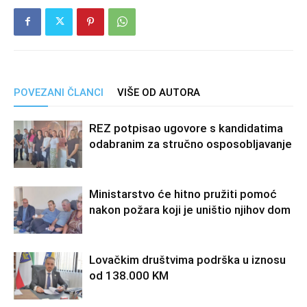
POVEZANI ČLANCI
VIŠE OD AUTORA
REZ potpisao ugovore s kandidatima
odabranim za stručno osposobljavanje
Ministarstvo će hitno pružiti pomoć
nakon požara koji je uništio njihov dom
Lovačkim društvima podrška u iznosu
od 138.000 KM