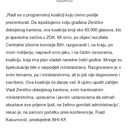
Kasumović
„Radi se o programskoj koaliciji koju ćemo poslije
prezentovati. Da ispoštujemo volju građana Zeničko-
dobojskog kantona, ova koalicija broji oko 83.000 glasova, što
je apsolutna većina u ZDK. Mi smo, po objavi rezultata
Centralne izborne komisije BiH, razgovarali i, na kraju, po
mom mišljenju, napravili smo jaku, i na čistim osnovama,
koaliciju, koja ima plan vladati naredne četiri godine. Mnoge su
špekuluacije bile o raspodjeli ministarstava. Razgovarano je o
svim temama, pa i ministarstvima, ali to još nije dogovoreno i
završeno. Ova koalicija će danas već ili ujutru uputiti zahtjev
Vladi Zeničko-dobojskog kantona, svim kantonalnim
ministarstvima, upravama i javnim ustanovama da odmah
obustave sve prijeme ljudi, ne želimo gomilati administraciju“,
rekao je, na samom početku pres-konferencije, Fuad
Kasumović, predsjednik BHI-KF.