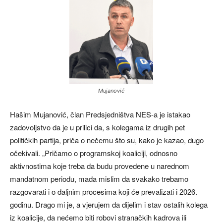
Mujanović
Hašim Mujanović, član Predsjedništva NES-a je istakao
zadovoljstvo da je u prilici da, s kolegama iz drugih pet
političkih partija, priča o nečemu što su, kako je kazao, dugo
očekivali. „Pričamo o programskoj koaliciji, odnosno
aktivnostima koje treba da budu provedene u narednom
mandatnom periodu, mada mislim da svakako trebamo
razgovarati i o daljnim procesima koji će prevalizati i 2026.
godinu. Drago mi je, a vjerujem da dijelim i stav ostalih kolega
iz koalicije, da nećemo biti robovi stranačkih kadrova ili