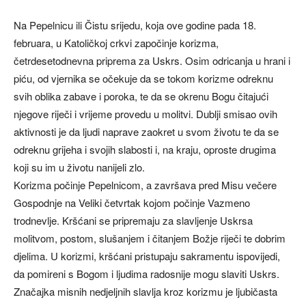
Na Pepelnicu ili Čistu srijedu, koja ove godine pada 18.
februara, u Katoličkoj crkvi započinje korizma,
četrdesetodnevna priprema za Uskrs. Osim odricanja u hrani i
piću, od vjernika se očekuje da se tokom korizme odreknu
svih oblika zabave i poroka, te da se okrenu Bogu čitajući
njegove riječi i vrijeme provedu u molitvi. Dublji smisao ovih
aktivnosti je da ljudi naprave zaokret u svom životu te da se
odreknu grijeha i svojih slabosti i, na kraju, oproste drugima
koji su im u životu nanijeli zlo.
Korizma počinje Pepelnicom, a završava pred Misu večere
Gospodnje na Veliki četvrtak kojom počinje Vazmeno
trodnevlje. Kršćani se pripremaju za slavljenje Uskrsa
molitvom, postom, slušanjem i čitanjem Božje riječi te dobrim
djelima. U korizmi, kršćani pristupaju sakramentu ispovijedi,
da pomireni s Bogom i ljudima radosnije mogu slaviti Uskrs.
Značajka misnih nedjeljnih slavlja kroz korizmu je ljubičasta