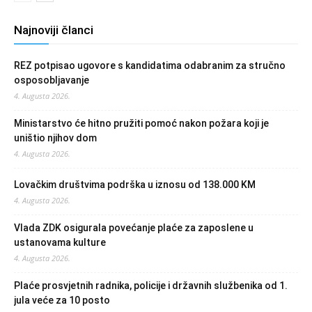
Najnoviji članci
REZ potpisao ugovore s kandidatima odabranim za stručno
osposobljavanje
4. Augusta 2026.
Ministarstvo će hitno pružiti pomoć nakon požara koji je
uništio njihov dom
4. Augusta 2026.
Lovačkim društvima podrška u iznosu od 138.000 KM
4. Augusta 2026.
Vlada ZDK osigurala povećanje plaće za zaposlene u
ustanovama kulture
4. Augusta 2026.
Plaće prosvjetnih radnika, policije i državnih službenika od 1.
jula veće za 10 posto