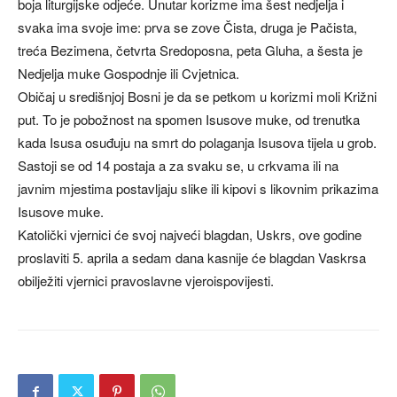
boja liturgijske odjeće. Unutar korizme ima šest nedjelja i
svaka ima svoje ime: prva se zove Čista, druga je Pačista,
treća Bezimena, četvrta Sredoposna, peta Gluha, a šesta je
Nedjelja muke Gospodnje ili Cvjetnica.
Običaj u središnjoj Bosni je da se petkom u korizmi moli Križni
put. To je pobožnost na spomen Isusove muke, od trenutka
kada Isusa osuđuju na smrt do polaganja Isusova tijela u grob.
Sastoji se od 14 postaja a za svaku se, u crkvama ili na
javnim mjestima postavljaju slike ili kipovi s likovnim prikazima
Isusove muke.
Katolički vjernici će svoj najveći blagdan, Uskrs, ove godine
proslaviti 5. aprila a sedam dana kasnije će blagdan Vaskrsa
obilježiti vjernici pravoslavne vjeroispovijesti.