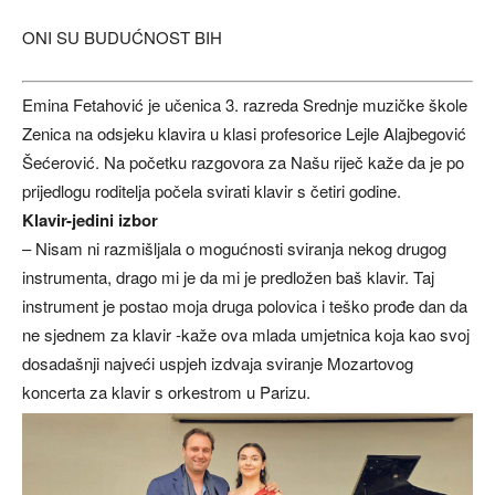
ONI SU BUDUĆNOST BIH
Emina Fetahović je učenica 3. razreda Srednje muzičke škole
Zenica na odsjeku klavira u klasi profesorice Lejle Alajbegović
Šećerović. Na početku razgovora za Našu riječ kaže da je po
prijedlogu roditelja počela svirati klavir s četiri godine.
Klavir-jedini izbor
– Nisam ni razmišljala o mogućnosti sviranja nekog drugog
instrumenta, drago mi je da mi je predložen baš klavir. Taj
instrument je postao moja druga polovica i teško prođe dan da
ne sjednem za klavir -kaže ova mlada umjetnica koja kao svoj
dosadašnji najveći uspjeh izdvaja sviranje Mozartovog
koncerta za klavir s orkestrom u Parizu.