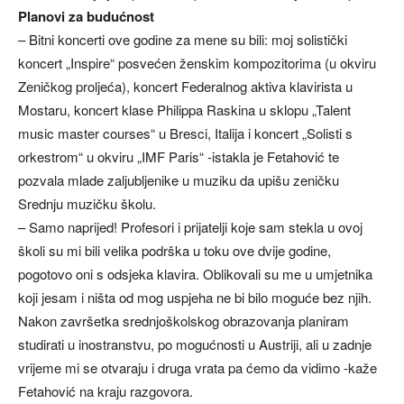
Planovi za budućnost
– Bitni koncerti ove godine za mene su bili: moj solistički
koncert „Inspire“ posvećen ženskim kompozitorima (u okviru
Zeničkog proljeća), koncert Federalnog aktiva klavirista u
Mostaru, koncert klase Philippa Raskina u sklopu „Talent
music master courses“ u Bresci, Italija i koncert „Solisti s
orkestrom“ u okviru „IMF Paris“ -istakla je Fetahović te
pozvala mlade zaljubljenike u muziku da upišu zeničku
Srednju muzičku školu.
– Samo naprijed! Profesori i prijatelji koje sam stekla u ovoj
školi su mi bili velika podrška u toku ove dvije godine,
pogotovo oni s odsjeka klavira. Oblikovali su me u umjetnika
koji jesam i ništa od mog uspjeha ne bi bilo moguće bez njih.
Nakon završetka srednjoškolskog obrazovanja planiram
studirati u inostranstvu, po mogućnosti u Austriji, ali u zadnje
vrijeme mi se otvaraju i druga vrata pa ćemo da vidimo -kaže
Fetahović na kraju razgovora.