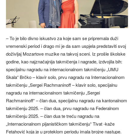
– To je bilo divno iskustvo za koje sam se pripremala duži
vremenski period i drago mi je da sam uspjela predstaviti svoj
doživljaj Mozartove muzike na takvoj sceni. Iz prošle školske
godine, kao najznačajnija takmičenja i nagrade, izdvojila bih:
specijalnu nagradu na internacionalnom takmičenju „UMU
Skala“ Brčko – klavir solo, prvu nagradu na Internacionalnom
takmičenju „Sergei Rachmaninoff – klavir solo, specijalnu
nagradu na internacionalnom takmičenju „Sergei
Rachmaninoff“ – član dua, specijalnu nagradu na kantonalnom
takmičenju 2025. – član dua, prvu nagradu na Federalnom
takmičenju 2025. – član dua te treću nagradu na
„Internacionalnom pijanističkom takmičenju“ Tivat -kaže
Fetahović koja je u proteklom periodu imala brojne nastupe.