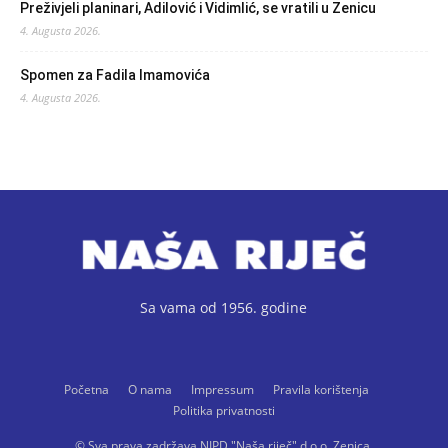
Preživjeli planinari, Adilović i Vidimlić, se vratili u Zenicu
4. Augusta 2026.
Spomen za Fadila Imamovića
4. Augusta 2026.
Sa vama od 1956. godine
Početna
O nama
Impressum
Pravila korištenja
Politika privatnosti
© Sva prava zadržava NIPD "Naša riječ" d.o.o. Zenica.