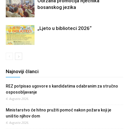
Održana promocija Rječnika
bosanskog jezika
„Ljeto u biblioteci 2026“
Najnoviji članci
REZ potpisao ugovore s kandidatima odabranim za stručno
osposobljavanje
4. Augusta 2026.
Ministarstvo će hitno pružiti pomoć nakon požara koji je
uništio njihov dom
4. Augusta 2026.