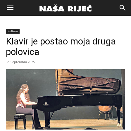
Naša
Kultura
riječ
Klavir je postao moja druga
polovica
Zenica
2. Septembra 2025.