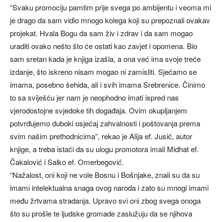
“Svaku promociju pamtim prije svega po ambijentu i veoma mi
je drago da sam vidio mnogo kolega koji su prepoznali ovakav
projekat. Hvala Bogu da sam živ i zdrav i da sam mogao
uraditi ovako nešto što će ostati kao zavjet i opomena. Bio
sam sretan kada je knjiga izašla, a ona već ima svoje treće
izdanje, što iskreno nisam mogao ni zamisliti. Sjećamo se
imama, posebno šehida, ali i svih imama Srebrenice. Činimo
to sa sviješću jer nam je neophodno imati ispred nas
vjerodostojne svjedoke tih događaja. Ovim okupljanjem
potvrđujemo duboki osjećaj zahvalnosti i poštovanja prema
svim našim prethodnicima”, rekao je Alija ef. Jusić, autor
knjige, a treba istaći da su ulogu promotora imali Midhat ef.
Čakalović i Salko ef. Omerbegović.
“Nažalost, oni koji ne vole Bosnu i Bošnjake, znali su da su
imami intelektualna snaga ovog naroda i zato su mnogi imami
među žrtvama stradanja. Upravo svi oni zbog svega onoga
što su prošle te ljudske gromade zaslužuju da se njihova