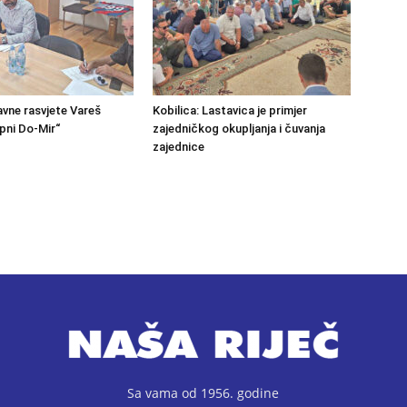
avne rasvjete Vareš
Kobilica: Lastavica je primjer
pni Do-Mir“
zajedničkog okupljanja i čuvanja
zajednice
Sa vama od 1956. godine