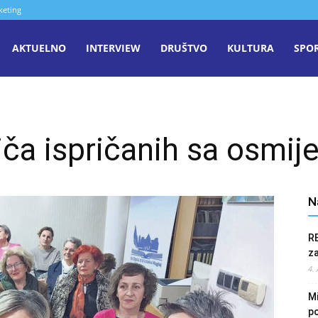
keting
aša
AKTUELNO
INTERVIEW
DRUŠTVO
KULTURA
SPO
iječ
riča ispričanih sa osmi
enica
N
R
z
4.
Mi
po