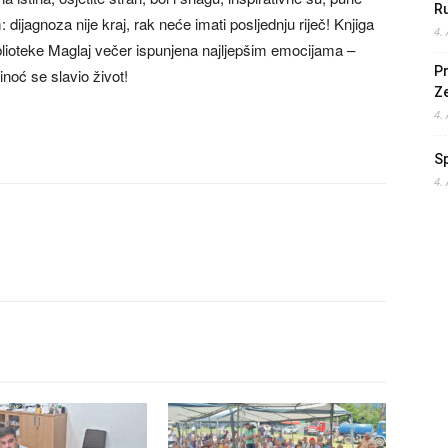
Ru
 dijagnoza nije kraj, rak neće imati posljednju riječ! Knjiga
4.
iblioteke Maglaj večer ispunjena najljepšim emocijama –
Pr
inoć se slavio život!
Z
4.
S
4.