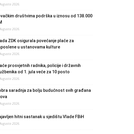
 Augusta 2026.
ovačkim društvima podrška u iznosu od 138.000
M
 Augusta 2026.
ada ZDK osigurala povećanje plaće za
aposlene u ustanovama kulture
 Augusta 2026.
aće prosvjetnih radnika, policije i državnih
užbenika od 1. jula veće za 10 posto
 Augusta 2026.
bra saradnja za bolju budućnost svih građana
lova
 Augusta 2026.
javljen hitni sastanak u sjedištu Vlade FBiH
 Augusta 2026.