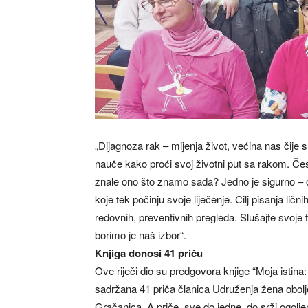
„Dijagnoza rak – mijenja život, većina nas čije 
nauče kako proći svoj životni put sa rakom. Čest
znale ono što znamo sada? Jedno je sigurno – 
koje tek počinju svoje liječenje. Cilj pisanja li
redovnih, preventivnih pregleda. Slušajte svoje t
borimo je naš izbor“.
Knjiga donosi 41 priču
Ove riječi dio su predgovora knjige “Moja istina: Ž
sadržana 41 priča članica Udruženja žena oboljel
Gračanica. A priče, sve do jedne, do srži ogoljena