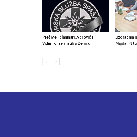
Preživjeli planinari, Adilović i
„Izgradnja j
Vidimlić, se vratili u Zenicu
Majdan-Stu