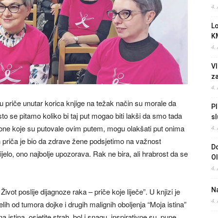
4.
L
K
4.
Vl
z
4.
su priče unutar korica knjige na težak način su morale da
Pl
o se pitamo koliko bi taj put mogao biti lakši da smo tada
sl
one koje su putovale ovim putem, mogu olakšati put onima
4.
čnih priča je bio da zdrave žene podsjetimo na važnost
Do
ijelo, ono najbolje upozorava. Rak ne bira, ali hrabrost da se
O
4.
Na
ivot poslije dijagnoze raka – priče koje liječe”. U knjizi je
4.
ih od tumora dojke i drugih malignih oboljenja “Moja istina”
 istina, osjetite strah, bol i snagu, inspirativne su, pune