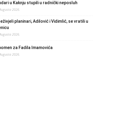
dari u Kaknju stupili u radnički neposluh
 Augusta 2026.
eživjeli planinari, Adilović i Vidimlić, se vratili u
enicu
 Augusta 2026.
pomen za Fadila Imamovića
 Augusta 2026.