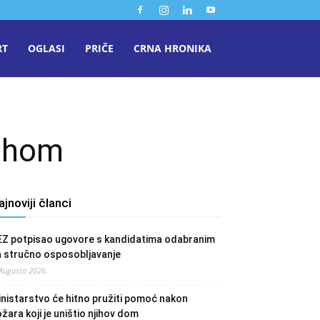
RT
OGLASI
PRIČE
CRNA HRONIKA
jehom
ajnoviji članci
EZ potpisao ugovore s kandidatima odabranim
a stručno osposobljavanje
 Augusta 2026.
nistarstvo će hitno pružiti pomoć nakon
žara koji je uništio njihov dom