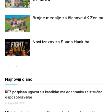
Brojne medalje za članove AK Zenica
Novi izazov za Suada Hankića
Najnoviji članci
REZ potpisao ugovore s kandidatima odabranim za stručno
osposobljavanje
4. Augusta 2026.