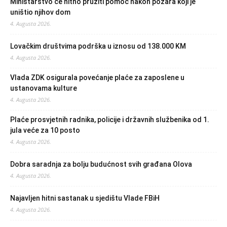
Ministarstvo će hitno pružiti pomoć nakon požara koji je
uništio njihov dom
4. Augusta 2026.
Lovačkim društvima podrška u iznosu od 138.000 KM
4. Augusta 2026.
Vlada ZDK osigurala povećanje plaće za zaposlene u
ustanovama kulture
4. Augusta 2026.
Plaće prosvjetnih radnika, policije i državnih službenika od 1.
jula veće za 10 posto
4. Augusta 2026.
Dobra saradnja za bolju budućnost svih građana Olova
4. Augusta 2026.
Najavljen hitni sastanak u sjedištu Vlade FBiH
4. Augusta 2026.