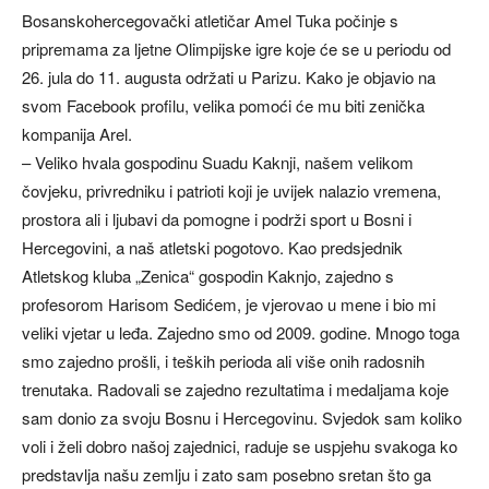
Bosanskohercegovački atletičar Amel Tuka počinje s
pripremama za ljetne Olimpijske igre koje će se u periodu od
26. jula do 11. augusta održati u Parizu. Kako je objavio na
svom Facebook profilu, velika pomoći će mu biti zenička
kompanija Arel.
– Veliko hvala gospodinu Suadu Kaknji, našem velikom
čovjeku, privredniku i patrioti koji je uvijek nalazio vremena,
prostora ali i ljubavi da pomogne i podrži sport u Bosni i
Hercegovini, a naš atletski pogotovo. Kao predsjednik
Atletskog kluba „Zenica“ gospodin Kaknjo, zajedno s
profesorom Harisom Sedićem, je vjerovao u mene i bio mi
veliki vjetar u leđa. Zajedno smo od 2009. godine. Mnogo toga
smo zajedno prošli, i teških perioda ali više onih radosnih
trenutaka. Radovali se zajedno rezultatima i medaljama koje
sam donio za svoju Bosnu i Hercegovinu. Svjedok sam koliko
voli i želi dobro našoj zajednici, raduje se uspjehu svakoga ko
predstavlja našu zemlju i zato sam posebno sretan što ga