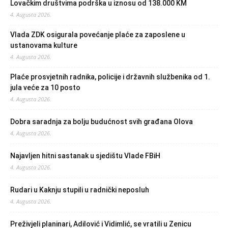
Lovačkim društvima podrška u iznosu od 138.000 KM
4. Augusta 2026.
Vlada ZDK osigurala povećanje plaće za zaposlene u
ustanovama kulture
4. Augusta 2026.
Plaće prosvjetnih radnika, policije i državnih službenika od 1.
jula veće za 10 posto
4. Augusta 2026.
Dobra saradnja za bolju budućnost svih građana Olova
4. Augusta 2026.
Najavljen hitni sastanak u sjedištu Vlade FBiH
4. Augusta 2026.
Rudari u Kaknju stupili u radnički neposluh
4. Augusta 2026.
Preživjeli planinari, Adilović i Vidimlić, se vratili u Zenicu