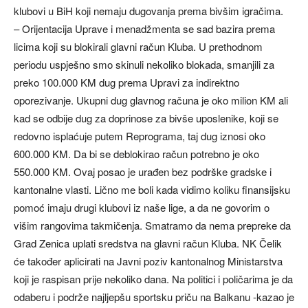
klubovi u BiH koji nemaju dugovanja prema bivšim igračima.
– Orijentacija Uprave i menadžmenta se sad bazira prema
licima koji su blokirali glavni račun Kluba. U prethodnom
periodu uspješno smo skinuli nekoliko blokada, smanjili za
preko 100.000 KM dug prema Upravi za indirektno
oporezivanje. Ukupni dug glavnog računa je oko milion KM ali
kad se odbije dug za doprinose za bivše uposlenike, koji se
redovno isplaćuje putem Reprograma, taj dug iznosi oko
600.000 KM. Da bi se deblokirao račun potrebno je oko
550.000 KM. Ovaj posao je urađen bez podrške gradske i
kantonalne vlasti. Lično me boli kada vidimo koliku finansijsku
pomoć imaju drugi klubovi iz naše lige, a da ne govorim o
višim rangovima takmičenja. Smatramo da nema prepreke da
Grad Zenica uplati sredstva na glavni račun Kluba. NK Čelik
će također aplicirati na Javni poziv kantonalnog Ministarstva
koji je raspisan prije nekoliko dana. Na politici i poličarima je da
odaberu i podrže najljepšu sportsku priču na Balkanu -kazao je