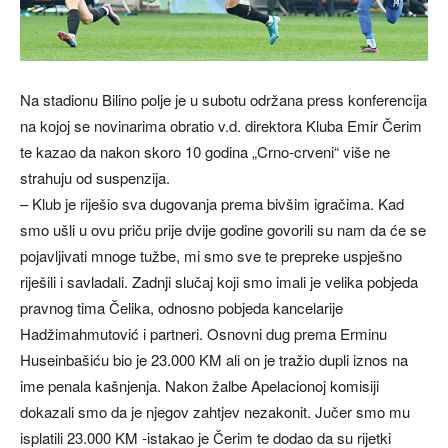
Na stadionu Bilino polje je u subotu održana press konferencija
na kojoj se novinarima obratio v.d. direktora Kluba Emir Čerim
te kazao da nakon skoro 10 godina „Crno-crveni“ više ne
strahuju od suspenzija.
– Klub je riješio sva dugovanja prema bivšim igračima. Kad
smo ušli u ovu priču prije dvije godine govorili su nam da će se
pojavljivati mnoge tužbe, mi smo sve te prepreke uspješno
riješili i savladali. Zadnji slučaj koji smo imali je velika pobjeda
pravnog tima Čelika, odnosno pobjeda kancelarije
Hadžimahmutović i partneri. Osnovni dug prema Erminu
Huseinbašiću bio je 23.000 KM ali on je tražio dupli iznos na
ime penala kašnjenja. Nakon žalbe Apelacionoj komisiji
dokazali smo da je njegov zahtjev nezakonit. Jučer smo mu
isplatili 23.000 KM -istakao je Čerim te dodao da su rijetki