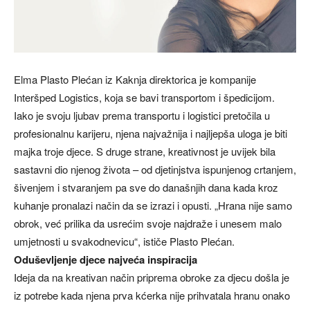
Elma Plasto Plećan iz Kaknja direktorica je kompanije
Interšped Logistics, koja se bavi transportom i špedicijom.
Iako je svoju ljubav prema transportu i logistici pretočila u
profesionalnu karijeru, njena najvažnija i najljepša uloga je biti
majka troje djece. S druge strane, kreativnost je uvijek bila
sastavni dio njenog života – od djetinjstva ispunjenog crtanjem,
šivenjem i stvaranjem pa sve do današnjih dana kada kroz
kuhanje pronalazi način da se izrazi i opusti. „Hrana nije samo
obrok, već prilika da usrećim svoje najdraže i unesem malo
umjetnosti u svakodnevicu“, ističe Plasto Plećan.
Oduševljenje djece najveća inspiracija
Ideja da na kreativan način priprema obroke za djecu došla je
iz potrebe kada njena prva kćerka nije prihvatala hranu onako