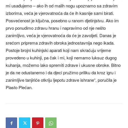
mi usađujemo – ako ih od malih nogu upoznamo sa zdravim
izborima, veća je vjerovatnoća da će ih kasnije sami birati.
Posvećenost je ključna, posebno u ranom djetinjstvu. Ako im
prvo ponudimo zdravu hranu i napravimo od nje nešto
zanimljivo, veća je vjerovatnoća da će je zavoljeti. Danas je
srećom priprema zdravih obroka jednostavnija nego ikada.
Postoje brojni kuhinjski aparati koji nam skraćuju vrijeme
provedeno u kuhinji, pa čak i mi, koji nemamo luksuz dugog
kuhanja, možemo lako spremiti zdrave i ukusne obroke. Bitno
je da ne odustanemo i da djeci pružimo priliku da kroz igru i
zanimljive tanjiriće otkriju ljepotu zdrave ishrane“, poručila je
Plasto Plećan.