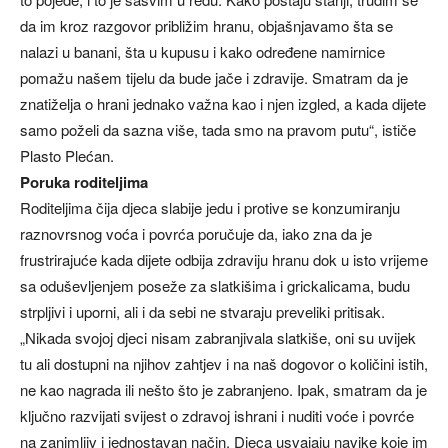
da im kroz razgovor približim hranu, objašnjavamo šta se
nalazi u banani, šta u kupusu i kako određene namirnice
pomažu našem tijelu da bude jače i zdravije. Smatram da je
znatiželja o hrani jednako važna kao i njen izgled, a kada dijete
samo poželi da sazna više, tada smo na pravom putu“, ističe
Plasto Plećan.
Poruka roditeljima
Roditeljima čija djeca slabije jedu i protive se konzumiranju
raznovrsnog voća i povrća poručuje da, iako zna da je
frustrirajuće kada dijete odbija zdraviju hranu dok u isto vrijeme
sa oduševljenjem poseže za slatkišima i grickalicama, budu
strpljivi i uporni, ali i da sebi ne stvaraju preveliki pritisak.
„Nikada svojoj djeci nisam zabranjivala slatkiše, oni su uvijek
tu ali dostupni na njihov zahtjev i na naš dogovor o količini istih,
ne kao nagrada ili nešto što je zabranjeno. Ipak, smatram da je
ključno razvijati svijest o zdravoj ishrani i nuditi voće i povrće
na zanimljiv i jednostavan način. Djeca usvajaju navike koje im