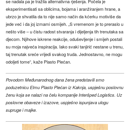
se nadala pa je tražila alternativna rješenja. Počela je
eksperimentisati sa oblicima, bojama i aranžiranjem hrane, a
ubrzo je shvatila da to nije samo način da kćerku motiviše da
jede već i da joj izmami osmijeh. „S vremenom je to preraslo u
nešto više – u čistu radost stvaranja i dijeljenja tih trenutaka sa
djecom. Njihove iskrene reakcije, oduševljenje i smijeh postali
su moja najveća inspiracija. Iako svaki tanjirić nestane u trenu,
taj trenutak sreće vrijedi svakog truda. Jednostavno, ne mogu
odoljeti tome“, kaže Plasto Plećan.
Povodom Međunarodnog dana žena predstavili smo
poduzetnicu Elmu Plasto Plećan iz Kaknja, uspješnu poslovnu
ženu koja se nalazi na čelu kompanije Interšped Logistics. Uz
poslovne obaveze i izazove, uspješno ispunjava ulogu
supruge i majke.