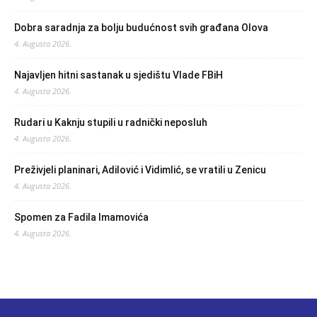
Dobra saradnja za bolju budućnost svih građana Olova
4. Augusta 2026.
Najavljen hitni sastanak u sjedištu Vlade FBiH
4. Augusta 2026.
Rudari u Kaknju stupili u radnički neposluh
4. Augusta 2026.
Preživjeli planinari, Adilović i Vidimlić, se vratili u Zenicu
4. Augusta 2026.
Spomen za Fadila Imamovića
4. Augusta 2026.