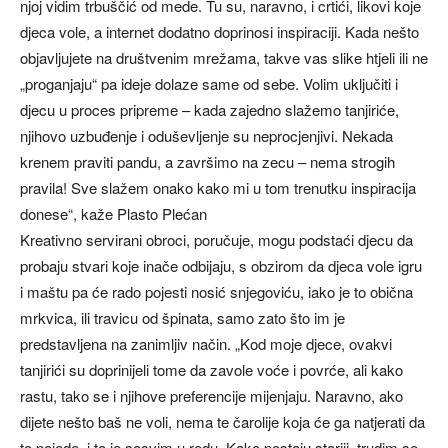
njoj vidim trbuščić od mede. Tu su, naravno, i crtići, likovi koje
djeca vole, a internet dodatno doprinosi inspiraciji. Kada nešto
objavljujete na društvenim mrežama, takve vas slike htjeli ili ne
„proganjaju“ pa ideje dolaze same od sebe. Volim uključiti i
djecu u proces pripreme – kada zajedno slažemo tanjiriće,
njihovo uzbuđenje i oduševljenje su neprocjenjivi. Nekada
krenem praviti pandu, a završimo na zecu – nema strogih
pravila! Sve slažem onako kako mi u tom trenutku inspiracija
donese“, kaže Plasto Plećan
Kreativno servirani obroci, poručuje, mogu podstaći djecu da
probaju stvari koje inače odbijaju, s obzirom da djeca vole igru
i maštu pa će rado pojesti nosić snjegoviću, iako je to obična
mrkvica, ili travicu od špinata, samo zato što im je
predstavljena na zanimljiv način. „Kod moje djece, ovakvi
tanjirići su doprinijeli tome da zavole voće i povrće, ali kako
rastu, tako se i njihove preferencije mijenjaju. Naravno, ako
dijete nešto baš ne voli, nema te čarolije koja će ga natjerati da
to pojede, i to je sasvim u redu. Kako postaju stariji, trudim se