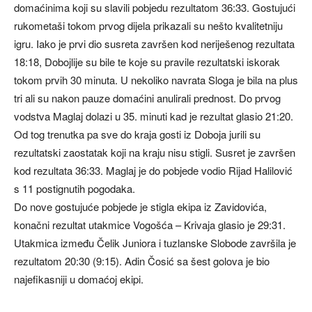
domaćinima koji su slavili pobjedu rezultatom 36:33. Gostujući
rukometaši tokom prvog dijela prikazali su nešto kvalitetniju
igru. Iako je prvi dio susreta završen kod neriješenog rezultata
18:18, Dobojlije su bile te koje su pravile rezultatski iskorak
tokom prvih 30 minuta. U nekoliko navrata Sloga je bila na plus
tri ali su nakon pauze domaćini anulirali prednost. Do prvog
vodstva Maglaj dolazi u 35. minuti kad je rezultat glasio 21:20.
Od tog trenutka pa sve do kraja gosti iz Doboja jurili su
rezultatski zaostatak koji na kraju nisu stigli. Susret je završen
kod rezultata 36:33. Maglaj je do pobjede vodio Rijad Halilović
s 11 postignutih pogodaka.
Do nove gostujuće pobjede je stigla ekipa iz Zavidovića,
konačni rezultat utakmice Vogošća – Krivaja glasio je 29:31.
Utakmica između Čelik Juniora i tuzlanske Slobode završila je
rezultatom 20:30 (9:15). Adin Čosić sa šest golova je bio
najefikasniji u domaćoj ekipi.