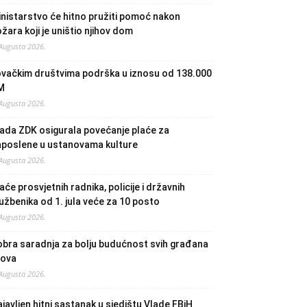
nistarstvo će hitno pružiti pomoć nakon
žara koji je uništio njihov dom
 Augusta 2026.
ovačkim društvima podrška u iznosu od 138.000
M
 Augusta 2026.
ada ZDK osigurala povećanje plaće za
aposlene u ustanovama kulture
 Augusta 2026.
aće prosvjetnih radnika, policije i državnih
užbenika od 1. jula veće za 10 posto
 Augusta 2026.
bra saradnja za bolju budućnost svih građana
lova
 Augusta 2026.
javljen hitni sastanak u sjedištu Vlade FBiH