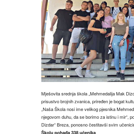
Mješovita srednja škola „Mehmedalija Mak Dizdar
prisustvo brojnih zvanica, priređen je bogat ku
„Naša Škola nosi ime velikog pjesnika Mehmeda
njegovom duhu, da se borimo za istinu i mir“, p
Dizdar“ Breza, ponosno čestitavši svim učenicim
Školu pohađa 338 učenika