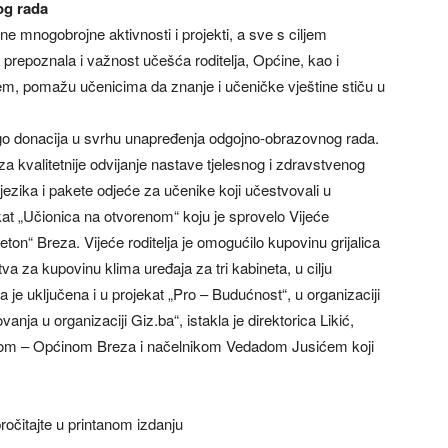
og rada
e mnogobrojne aktivnosti i projekti, a sve s ciljem
prepoznala i važnost učešća roditelja, Općine, kao i
njem, pomažu učenicima da znanje i učeničke vještine stiču u
go donacija u svrhu unapređenja odgojno-obrazovnog rada.
a kvalitetnije odvijanje nastave tjelesnog i zdravstvenog
jezika i pakete odjeće za učenike koji učestvovali u
jekat „Učionica na otvorenom“ koju je sprovelo Vijeće
eton“ Breza. Vijeće roditelja je omogućilo kupovinu grijalica
va za kupovinu klima uređaja za tri kabineta, u cilju
la je uključena i u projekat „Pro – Budućnost“, u organizaciji
ja u organizaciji Giz.ba“, istakla je direktorica Likić,
icom – Općinom Breza i načelnikom Vedadom Jusićem koji
ročitajte u printanom izdanju