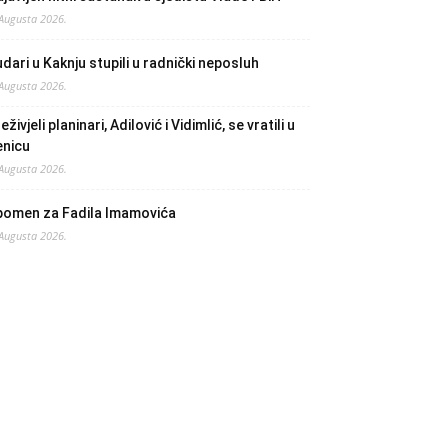
 Augusta 2026.
dari u Kaknju stupili u radnički neposluh
 Augusta 2026.
eživjeli planinari, Adilović i Vidimlić, se vratili u
enicu
 Augusta 2026.
pomen za Fadila Imamovića
 Augusta 2026.