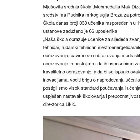
Mješovita srednja škola „Mehmedalija Mak Dizda
sredstvima Rudnika mrkog uglja Breza za potre
Škola danas broji 338 učenika raspoređenih u 19
ustanove zaduženo je 66 uposlenika
„Naša škola obrazuje učenike za sljedeća zvanj
tehničar, rudarski tehničar, elektroenergetičar/e
obrazovanja, bavimo se i obrazovanjem odrasli
obrazovanje, a nastojimo i da ih osposobimo za ž
kavalitetno obrazovanje, a da bi se ispunio ova
inovacijama, voditi brigu o napredovanju učenika
postigli smo visok standard poučavanja i učenja,
uspješan nastavak školovanja i prepoznatljivost k
direktorica Likić.