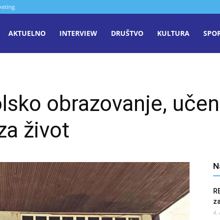
keting
aša
AKTUELNO
INTERVIEW
DRUŠTVO
KULTURA
SPO
iječ
lsko obrazovanje, učen
enica
za život
N
R
z
4.