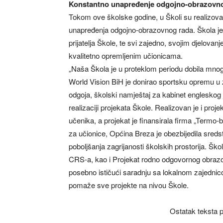
Konstantno unapređenje odgojno-obrazovn
Tokom ove školske godine, u Školi su realizovan
unapređenja odgojno-obrazovnog rada. Škola je 
prijatelja Škole, te svi zajedno, svojim djelova
kvalitetno opremljenim učionicama.
„Naša Škola je u proteklom periodu dobila mno
World Vision BiH je donirao sportsku opremu u z
odgoja, školski namještaj za kabinet engleskog 
realizaciji projekata Škole. Realizovan je i pro
učenika, a projekat je finansirala firma „Termo-b
za učionice, Općina Breza je obezbijedila sredst
poboljšanja zagrijanosti školskih prostorija. Ško
CRS-a, kao i Projekat rodno odgovornog obrazovan
posebno ističući saradnju sa lokalnom zajedn
pomaže sve projekte na nivou Škole.
Ostatak teksta p