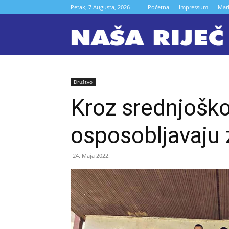
Petak, 7 Augusta, 2026
Početna
Impressum
Mar
N
r
Društvo
Kroz srednjoško
Z
osposobljavaju 
24. Maja 2022.