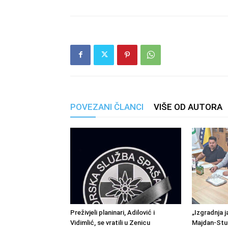
POVEZANI ČLANCI
VIŠE OD AUTORA
Preživjeli planinari, Adilović i
„Izgradnja j
Vidimlić, se vratili u Zenicu
Majdan-Stu