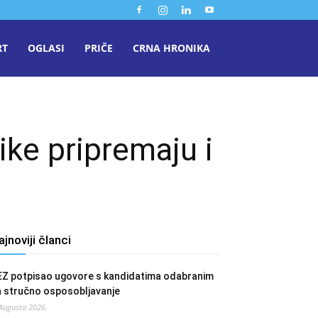
RT
OGLASI
PRIČE
CRNA HRONIKA
ike pripremaju i
ajnoviji članci
EZ potpisao ugovore s kandidatima odabranim
a stručno osposobljavanje
 Augusta 2026.