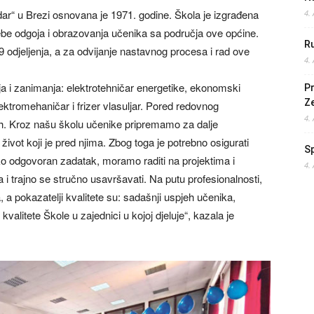
r“ u Brezi osnovana je 1971. godine. Škola je izgrađena
4.
be odgoja i obrazovanja učenika sa područja ove općine.
Ru
 odjeljenja, a za odvijanje nastavnog procesa i rad ove
4.
a i zanimanja: elektrotehničar energetike, ekonomski
Pr
Z
lektromehaničar i frizer vlasuljar. Pored redovnog
4.
h. Kroz našu školu učenike pripremamo za dalje
ivot koji je pred njima. Zbog toga je potrebno osigurati
S
ko odgovoran zadatak, moramo raditi na projektima i
4.
 i trajno se stručno usavršavati. Na putu profesionalnosti,
 a pokazatelji kvalitete su: sadašnji uspjeh učenika,
valitete Škole u zajednici u kojoj djeluje“, kazala je