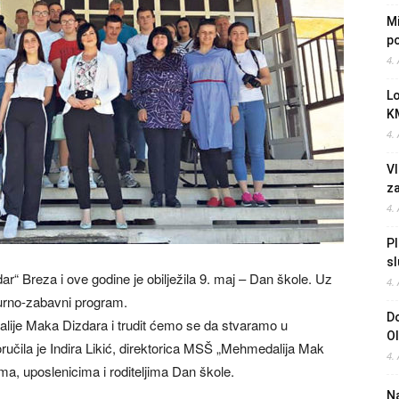
Mi
po
4.
L
K
4.
Vl
z
4.
Pl
sl
“ Breza i ove godine je obilježila 9. maj – Dan škole. Uz
4.
lturno-zabavni program.
Do
lije Maka Dizdara i trudit ćemo se da stvaramo u
O
oručila je Indira Likić, direktorica MSŠ „Mehmedalija Mak
4.
a, uposlenicima i roditeljima Dan škole.
Na