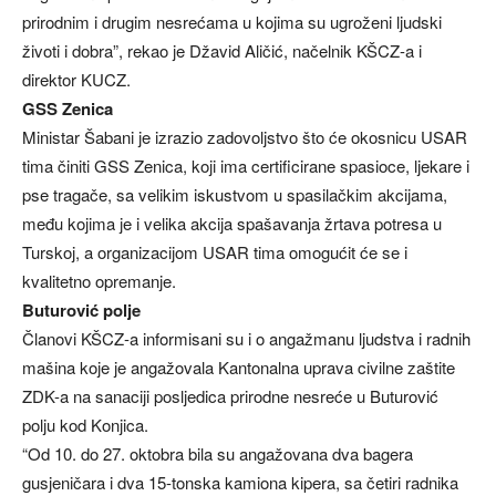
prirodnim i drugim nesrećama u kojima su ugroženi ljudski
životi i dobra”, rekao je Džavid Aličić, načelnik KŠCZ-a i
direktor KUCZ.
GSS Zenica
Ministar Šabani je izrazio zadovoljstvo što će okosnicu USAR
tima činiti GSS Zenica, koji ima certificirane spasioce, ljekare i
pse tragače, sa velikim iskustvom u spasilačkim akcijama,
među kojima je i velika akcija spašavanja žrtava potresa u
Turskoj, a organizacijom USAR tima omogućit će se i
kvalitetno opremanje.
Buturović polje
Članovi KŠCZ-a informisani su i o angažmanu ljudstva i radnih
mašina koje je angažovala Kantonalna uprava civilne zaštite
ZDK-a na sanaciji posljedica prirodne nesreće u Buturović
polju kod Konjica.
“Od 10. do 27. oktobra bila su angažovana dva bagera
gusjeničara i dva 15-tonska kamiona kipera, sa četiri radnika