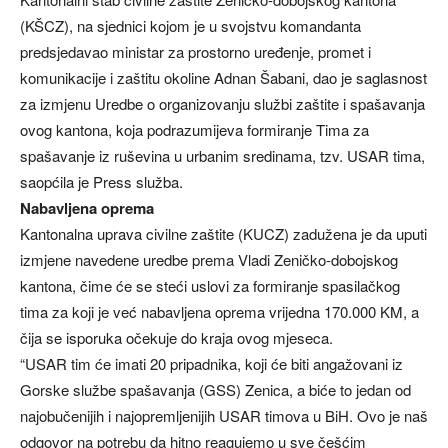
(KŠCZ), na sjednici kojom je u svojstvu komandanta
predsjedavao ministar za prostorno uređenje, promet i
komunikacije i zaštitu okoline Adnan Šabani, dao je saglasnost
za izmjenu Uredbe o organizovanju službi zaštite i spašavanja
ovog kantona, koja podrazumijeva formiranje Tima za
spašavanje iz ruševina u urbanim sredinama, tzv. USAR tima,
saopćila je Press služba.
Nabavljena oprema
Kantonalna uprava civilne zaštite (KUCZ) zadužena je da uputi
izmjene navedene uredbe prema Vladi Zeničko-dobojskog
kantona, čime će se steći uslovi za formiranje spasilačkog
tima za koji je već nabavljena oprema vrijedna 170.000 KM, a
čija se isporuka očekuje do kraja ovog mjeseca.
“USAR tim će imati 20 pripadnika, koji će biti angažovani iz
Gorske službe spašavanja (GSS) Zenica, a biće to jedan od
najobučenijih i najopremljenijih USAR timova u BiH. Ovo je naš
odgovor na potrebu da hitno reagujemo u sve češćim