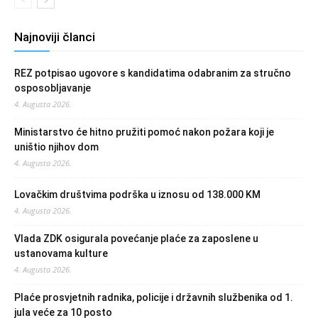
Najnoviji članci
REZ potpisao ugovore s kandidatima odabranim za stručno
osposobljavanje
4. Augusta 2026.
Ministarstvo će hitno pružiti pomoć nakon požara koji je
uništio njihov dom
4. Augusta 2026.
Lovačkim društvima podrška u iznosu od 138.000 KM
4. Augusta 2026.
Vlada ZDK osigurala povećanje plaće za zaposlene u
ustanovama kulture
4. Augusta 2026.
Plaće prosvjetnih radnika, policije i državnih službenika od 1.
jula veće za 10 posto