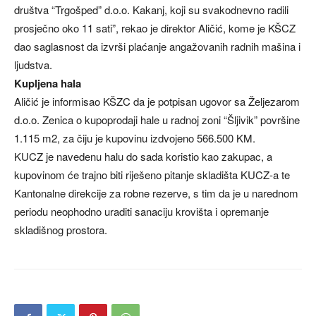
društva “Trgošped” d.o.o. Kakanj, koji su svakodnevno radili
prosječno oko 11 sati”, rekao je direktor Aličić, kome je KŠCZ
dao saglasnost da izvrši plaćanje angažovanih radnih mašina i
ljudstva.
Kupljena hala
Aličić je informisao KŠZC da je potpisan ugovor sa Željezarom
d.o.o. Zenica o kupoprodaji hale u radnoj zoni “Šljivik” površine
1.115 m2, za čiju je kupovinu izdvojeno 566.500 KM.
KUCZ je navedenu halu do sada koristio kao zakupac, a
kupovinom će trajno biti riješeno pitanje skladišta KUCZ-a te
Kantonalne direkcije za robne rezerve, s tim da je u narednom
periodu neophodno uraditi sanaciju krovišta i opremanje
skladišnog prostora.