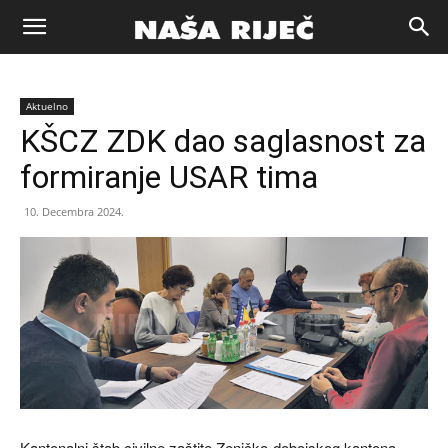
Naša
Aktuelno
riječ
KŠCZ ZDK dao saglasnost za
formiranje USAR tima
Zenica
10. Decembra 2024.
Kantonalni štab civilne zaštite Zeničko-dobojskog kantona