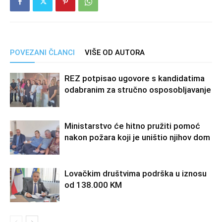
POVEZANI ČLANCI
VIŠE OD AUTORA
REZ potpisao ugovore s kandidatima
odabranim za stručno osposobljavanje
Ministarstvo će hitno pružiti pomoć
nakon požara koji je uništio njihov dom
Lovačkim društvima podrška u iznosu
od 138.000 KM