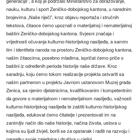
generacije”, a koji je podržalo Ministarstvo za obrazovanje,
nauku, kulturu i sport Zeničko-dobojskog kantona, u narednim
brojevima „Naše riječi”, kroz objavu reportaža i stručnih
tekstova, čitaoce ćemo upoznati o materijalnoj i nematerijalnoj
baštini Zeničko-dobojskog kantona. Svjesni značaja i
vrijednosti očuvanja kulturno-historijskog naslijeđa, a samim
tim i identiteta naroda na prostoru Zeničko-dobojskog kantona,
našim čitaocima, posebno mladima, ispričat ćemo priče o
baštini iz određenih perioda historije naše države. Kroz
saradnju, koju ćemo tokom realizacije projekta ostvariti sa
našim partnerom u projektu Javnom ustanovom Muzej grada
Zenica, sa njenim djelatnicima, kvalifikovanim i kompetentnim
da govore o materijalnom i nematerijalnom naslijeđu, važnosti
kulturno-historijskog naslijeđa te zaštiti kulturno-historijskog
naslijeđa, edukovat ćemo čitatelje i prezentovati im na
zanimljiv način dio naše historije, načina života, uslova u
kojima su ljudi živjeli, borili se za opstanak i radili na razvoju i
napretku svoje zajednice i društva u cjelini.