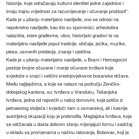
historije, koje odražavaju kulturni identitet jedne zajednice i
imaju trajnu vrijednost za razumijevanje i očuvanje prošlosti“.
Kada je u pitanju materijalno naslijeđe, ono se odnosi na
nepokretno naslijeđe, kao što su spomenici, arheološka
nalazišta, stare građevine, ulice, historijski gradovi te na
materijalno naslijeđe poput tradicije, običaja, jezika, muzike,
plesa, usmenih predanja, znanja i vještina.
Kada je u pitanju materijalno naslijeđe, u Bosni i Hercegocini
postoje brojne očuvane i manje očuvane tvrđave koje
svjedoče o snazi i veličini srednjovjekovne bosanske države.
Među najljepšima, a koje se nalaze na području Zeničko-
dobojskog kantona, su: tvrđava u Vranduku, Tešanjska
tvrđava, jedna od najvećih u našoj domovini, koja potiče iz
petnaestog stoljeća i svjedoči nam o osmanskoj, ali i kasnije
austrijskoj okupaciji koju je prebrodila, Maglajska tvrđava, koja
se održavala u dosta dobrom stanju mijenjajući formu i sadržaj
u skladu sa promjenama u načinu ratovanja, Bobovac, koji je