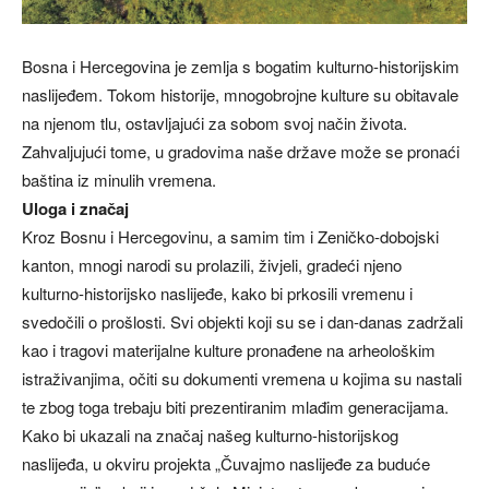
Bosna i Hercegovina je zemlja s bogatim kulturno-historijskim
naslijeđem. Tokom historije, mnogobrojne kulture su obitavale
na njenom tlu, ostavljajući za sobom svoj način života.
Zahvaljujući tome, u gradovima naše države može se pronaći
baština iz minulih vremena.
Uloga i značaj
Kroz Bosnu i Hercegovinu, a samim tim i Zeničko-dobojski
kanton, mnogi narodi su prolazili, živjeli, gradeći njeno
kulturno-historijsko naslijeđe, kako bi prkosili vremenu i
svedočili o prošlosti. Svi objekti koji su se i dan-danas zadržali
kao i tragovi materijalne kulture pronađene na arheološkim
istraživanjima, očiti su dokumenti vremena u kojima su nastali
te zbog toga trebaju biti prezentiranim mlađim generacijama.
Kako bi ukazali na značaj našeg kulturno-historijskog
naslijeđa, u okviru projekta „Čuvajmo naslijeđe za buduće