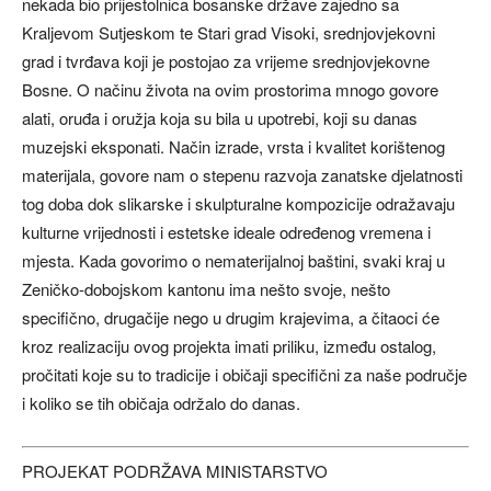
nekada bio prijestolnica bosanske države zajedno sa
Kraljevom Sutjeskom te Stari grad Visoki, srednjovjekovni
grad i tvrđava koji je postojao za vrijeme srednjovjekovne
Bosne. O načinu života na ovim prostorima mnogo govore
alati, oruđa i oružja koja su bila u upotrebi, koji su danas
muzejski eksponati. Način izrade, vrsta i kvalitet korištenog
materijala, govore nam o stepenu razvoja zanatske djelatnosti
tog doba dok slikarske i skulpturalne kompozicije odražavaju
kulturne vrijednosti i estetske ideale određenog vremena i
mjesta. Kada govorimo o nematerijalnoj baštini, svaki kraj u
Zeničko-dobojskom kantonu ima nešto svoje, nešto
specifično, drugačije nego u drugim krajevima, a čitaoci će
kroz realizaciju ovog projekta imati priliku, između ostalog,
pročitati koje su to tradicije i običaji specifični za naše područje
i koliko se tih običaja održalo do danas.
PROJEKAT PODRŽAVA MINISTARSTVO