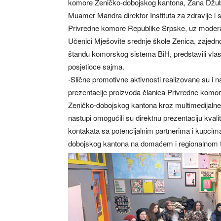
komore Zeničko-dobojskog kantona, Zana Džubu
Muamer Mandra direktor Instituta za zdravlje i 
Privredne komore Republike Srpske, uz modera
Učenici Mješovite srednje škole Zenica, zajed
štandu komorskog sistema BiH, predstavili vlasti
posjetioce sajma.
-Slične promotivne aktivnosti realizovane su 
prezentacije proizvoda članica Privredne komore 
Zeničko-dobojskog kantona kroz multimedijalne 
nastupi omogućili su direktnu prezentaciju kval
kontakata sa potencijalnim partnerima i kupcima
dobojskog kantona na domaćem i regionalnom t