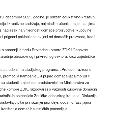
19. decembra 2025. godine, je održan edukativno-kreativni
cije i kreativne sadržaje, najmlađim učenicima je, na njima
z naglasak na vrijednosti domaće proizvodnje, kupovine
i prigodni pokloni sastavljeni od domaćih proizvoda, kao i
 o saradnji između Privredne komore ZDK i Osnovne
 saradnje obrazovnog i privrednog sektora, kroz zajedničke
, sa studentima studijskog programa: „Profesor razredne
ne, promocija kampanje „Kupujmo domaće-jačajmo BiH“
joj su studenti, zajedno s predstavnicima Ministarstva za
redne komore ZDK, razgovarali o važnosti kupovine domaćih
turističkih potencijala Zeničko-dobojskog kantona. Diskusija
ostavljaju pitanja i razmjenjuju ideje, dodatno razvijajući
korištenja domaćih turističkih potencijala.