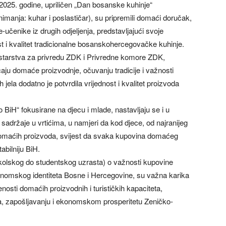
2025. godine, upriličen „Dan bosanske kuhinje“
nimanja: kuhar i poslastičar), su pripremili domaći doručak,
učenike iz drugih odjeljenja, predstavljajući svoje
t i kvalitet tradicionalne bosanskohercegovačke kuhinje.
istarstva za privredu ZDK i Privredne komore ZDK,
ačaju domaće proizvodnje, očuvanju tradicije i važnosti
jela dodatno je potvrdila vrijednost i kvalitet proizvoda
iH“ fokusirane na djecu i mlade, nastavljaju se i u
adržaje u vrtićima, u namjeri da kod djece, od najranijeg
domaćih proizvoda, svijest da svaka kupovina domaćeg
abilniju BiH.
školskog do studentskog uzrasta) o važnosti kupovine
onomskog identiteta Bosne i Hercegovine, su važna karika
nosti domaćih proizvodnih i turističkih kapaciteta,
, zapošljavanju i ekonomskom prosperitetu Zeničko-