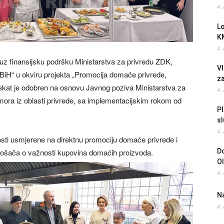
4.
L
K
4.
z finansijsku podršku Ministarstva za privredu ZDK,
Vl
iH“ u okviru projekta „Promocija domaće privrede,
z
ekat je odobren na osnovu Javnog poziva Ministarstva za
4.
ora iz oblasti privrede, sa implementacijskim rokom od
Pl
sl
4.
nosti usmjerene na direktnu promociju domaće privrede i
otrošača o važnosti kupovina domaćih proizvoda.
Do
O
4.
Na
4.