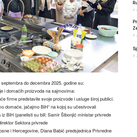
Ru
4.
Pr
Z
4.
S
4.
 od septembra do decembra 2025. godine su:
e i domaćih proizvoda na sajmovima:
firme predstavile svoje proizvode i usluge široj publici.
mo domaće, jačajmo BiH“ na kojoj su učestvovali
 iz BiH (panelisti su bili: Samir Šibonjić ministar privrede
irektor Sektora privrede
sne i Hercegovine, Diana Babić predsjednica Privredne