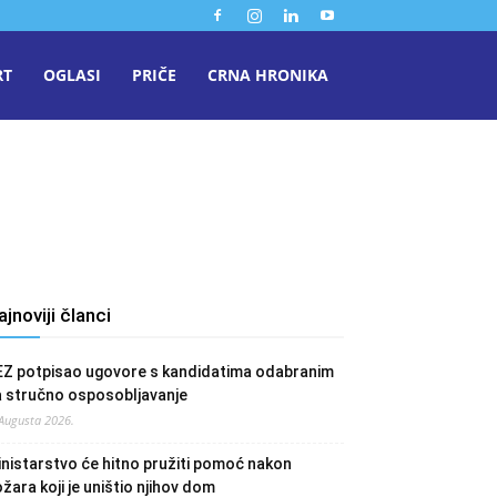
RT
OGLASI
PRIČE
CRNA HRONIKA
ajnoviji članci
EZ potpisao ugovore s kandidatima odabranim
a stručno osposobljavanje
 Augusta 2026.
nistarstvo će hitno pružiti pomoć nakon
žara koji je uništio njihov dom