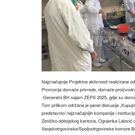
Najznačajnije Projektne aktivnosti realizirane
Promocija domaće privrede, domaće proizvodnj
-Generalni BH sajam ZEPS 2025, gdje su domaće 
Tom prilikom održana je panel diskusija „Kupuj
predstavnici najznačajnijih kompanija i institucija
Zeničko-dobojskog kantona, Ognjenka Lalović d
Vanjskotrgovinske/Spoljnotrgovinske komore Bo