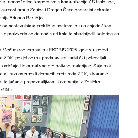
r menadžerica korporativnih komunikacija AS Holdinga,
sigurnost hrane Zenica i Dragan Šepa generalni sekretar
ciju Adnana Baručije.
no sa nastavnicima praktične nastave, su na zajedničkom
te proizvode od domaćih artikala te obezbijedili ketering za
i na Međunarodnom sajmu EKOBIS 2025, gdje su, pored
ZDK, posjetiocima predstavljeni turistički potencijali
sadržaje i informativne promotivne materijale. Sajamski
iteta i raznovrsnosti domaćih proizvoda ZDK, stvaranje
, te jačanje prepoznatljivosti kompanija iz Zeničko-
ržištu.