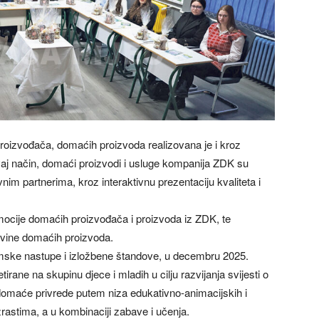
oizvođača, domaćih proizvoda realizovana je i kroz
aj način, domaći proizvodi i usluge kompanija ZDK su
vnim partnerima, kroz interaktivnu prezentaciju kvaliteta i
romocije domaćih proizvođača i proizvoda iz ZDK, te
ovine domaćih proizvoda.
ske nastupe i izložbene štandove, u decembru 2025.
irane na skupinu djece i mladih u cilju razvijanja svijesti o
domaće privrede putem niza edukativno-animacijskih i
uzrastima, a u kombinaciji zabave i učenja.