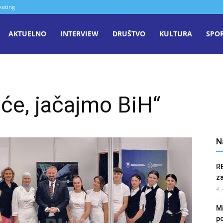
keting
aša
AKTUELNO
INTERVIEW
DRUŠTVO
KULTURA
SPO
iječ
e, jačajmo BiH“
enica
N
R
z
4.
Mi
po