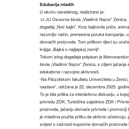
Edukacija mladih
U okviru navedenog, realizirano je:
-U JU Osnovna škola „Vladimir Nazor“ Zenica, 
događaj „Noć bajki“. Kroz bajkovite priče, anima
razumljiv način, prenesena poruka kampanje, u
domaćih proizvoda. Tom prilikom djeci su uručen
knjiga „Bajka o najljepšoj zemlji“.
Tokom istog događaja potpisan je Memorandum
škole „Vladimir Nazor“ Zenica, s ciljem jačanja
edukativne i razvojne aktivnosti.
-Na Filozofskom fakultetu Univerziteta u Zenici
nastave“, održana je 22. decembra 2025. godi
To je bila prilika za interaktivnu diskusiju, u ko
privredu ZDK, Turističke zajednice ZDK i Priv
proizvoda, jačanju domaće privrede i promociji 
je mladima pružila priliku da aktivno učestvuju, p
svijest o važnosti kupovine domaćih proizvoda i 