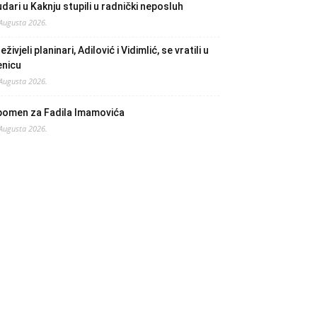
dari u Kaknju stupili u radnički neposluh
 Augusta 2026.
eživjeli planinari, Adilović i Vidimlić, se vratili u
enicu
 Augusta 2026.
pomen za Fadila Imamovića
 Augusta 2026.