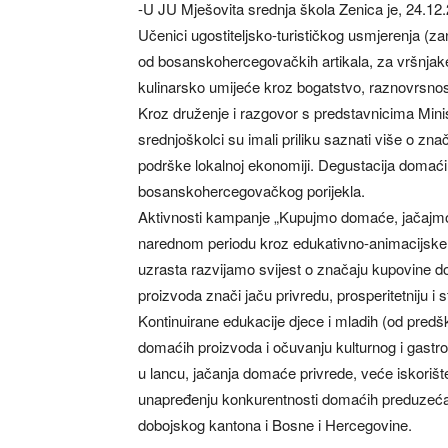
-U JU Mješovita srednja škola Zenica je, 24.12.
Učenici ugostiteljsko-turističkog usmjerenja (za
od bosanskohercegovačkih artikala, za vršnjake-
kulinarsko umijeće kroz bogatstvo, raznovrsnos
Kroz druženje i razgovor s predstavnicima Min
srednjoškolci su imali priliku saznati više o zn
podrške lokalnoj ekonomiji. Degustacija domaćih 
bosanskohercegovačkog porijekla.
Aktivnosti kampanje „Kupujmo domaće, jačajmo B
narednom periodu kroz edukativno-animacijske s
uzrasta razvijamo svijest o značaju kupovine 
proizvoda znači jaču privredu, prosperitetniju i st
Kontinuirane edukacije djece i mladih (od pred
domaćih proizvoda i očuvanju kulturnog i gastr
u lancu, jačanja domaće privrede, veće iskorište
unapređenju konkurentnosti domaćih preduzeća
dobojskog kantona i Bosne i Hercegovine.