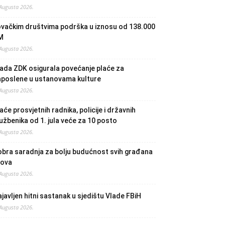
 Augusta 2026.
ovačkim društvima podrška u iznosu od 138.000
M
 Augusta 2026.
ada ZDK osigurala povećanje plaće za
aposlene u ustanovama kulture
 Augusta 2026.
aće prosvjetnih radnika, policije i državnih
užbenika od 1. jula veće za 10 posto
 Augusta 2026.
bra saradnja za bolju budućnost svih građana
lova
 Augusta 2026.
javljen hitni sastanak u sjedištu Vlade FBiH
 Augusta 2026.