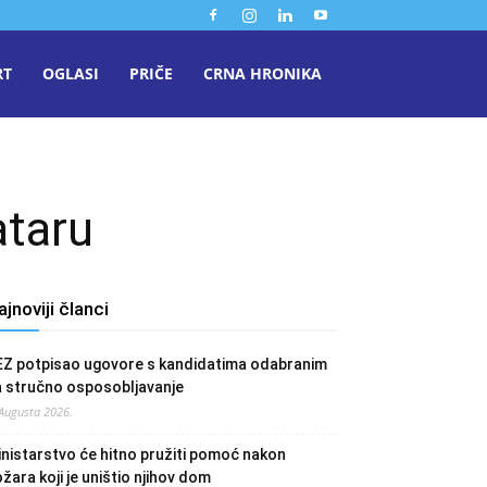
RT
OGLASI
PRIČE
CRNA HRONIKA
ataru
ajnoviji članci
EZ potpisao ugovore s kandidatima odabranim
a stručno osposobljavanje
 Augusta 2026.
nistarstvo će hitno pružiti pomoć nakon
žara koji je uništio njihov dom