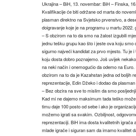
Ukrajina – BiH, 13. novembar: BiH – Finska, 16
Kvalifikacije će biti održane od marta do novem
plasman direktno na Svjetsko prvenstvo, a dese
doigravanje koje je na programu u martu 2022. 
– S obzirom na to da smo na žalost izgubili mjest
jednu tešku grupu kao što i jeste ova koju smo
sigurno najveći kandidat za prvo mjesto. Tu je 
koju dosta dobro poznajemo. Još uvijek nekako 
na neki način i onemogućio da odemo na Euro. S
obzirom na to da je Kazahstan jedna od boljih rep
reprezentacije, Edin Džeko i dodao da plasman
– Bez obzira na sve to mislim da smo posljednji
Kad mi ne dajemo maksimum tada teško možemo p
timu daje 100 posto od sebe i ako je organizaci
možemo igrati sa svakim. Ozbiljnost, odgovornos
reprezentaciji. BiH ima dosta kvalitetnih igrača
mlade igrače i siguran sam da imamo kvalitet da