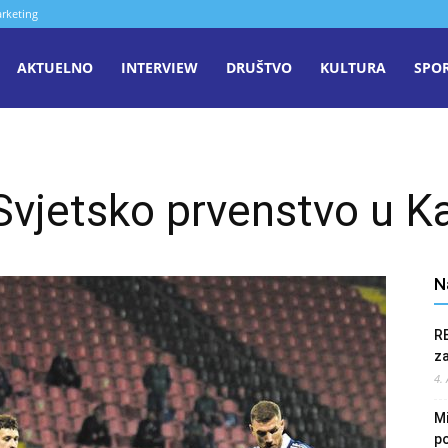
rketing
aša
AKTUELNO
INTERVIEW
DRUŠTVO
KULTURA
SPO
iječ
 Svjetsko prvenstvo u K
enica
N
R
z
4.
Mi
po