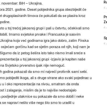
Ru
. novembar: BiH – Ukrajina.
4.
bra 2021. godine. Deset pobjednika grupa obezbijedit će
t drugoplasiranih timova će pokušati da se plasira kroz
Pr
godine.
Z
o u toj trećoj jakosnoj grupi i pali u četvrtu, očekivali smo
4.
 dobili. Imamo svjetske prvake i Francuska je sasvim
S
i Ukrajina koja već godinama igra jako dobro, zatim Finska
4.
osjećam gorčinu kad se sjetim poraza od njih, koji nam je
igurno da iz petog šešira isto tako nismo imali sreće s
rezentacija u toj jakosnoj grupi -izjavio je kapiten naše
 na Svjetsko prvenstvo ipak nije nemoguć.
h godina pokazali da smo mi najveći protivnik sami sebi.
obijediti ikoga, ali s druge strane ako svaki pojedinac u
ju u i oko reprezentacije na nivou, smatram da onda
t i zalaganje, mislim da je to najviše nedostajalo
 a posljednje utakmice su pokazale da smo dobili i neke
 se napravi nešto više nego što smo to uradili u