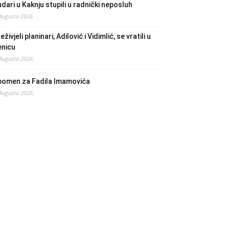
dari u Kaknju stupili u radnički neposluh
 Augusta 2026.
eživjeli planinari, Adilović i Vidimlić, se vratili u
enicu
 Augusta 2026.
pomen za Fadila Imamovića
 Augusta 2026.