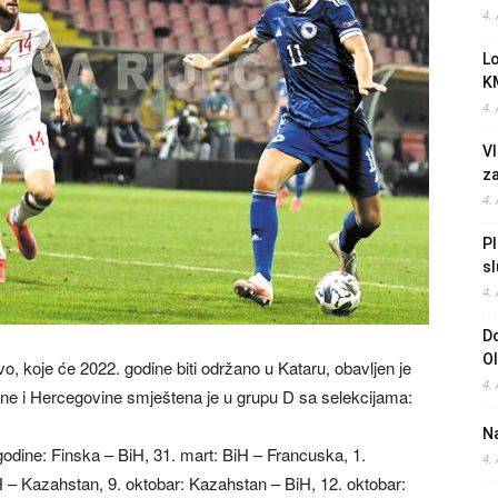
4.
L
K
4.
Vl
z
4.
Pl
sl
4.
Do
O
vo, koje će 2022. godine biti održano u Kataru, obavljen je
4.
sne i Hercegovine smještena je u grupu D sa selekcijama:
Na
dine: Finska – BiH, 31. mart: BiH – Francuska, 1.
4.
 – Kazahstan, 9. oktobar: Kazahstan – BiH, 12. oktobar: