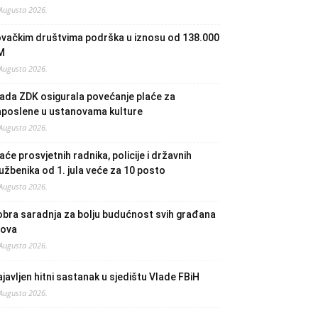
 Augusta 2026.
ovačkim društvima podrška u iznosu od 138.000
M
 Augusta 2026.
ada ZDK osigurala povećanje plaće za
aposlene u ustanovama kulture
 Augusta 2026.
aće prosvjetnih radnika, policije i državnih
užbenika od 1. jula veće za 10 posto
 Augusta 2026.
bra saradnja za bolju budućnost svih građana
lova
 Augusta 2026.
javljen hitni sastanak u sjedištu Vlade FBiH
 Augusta 2026.