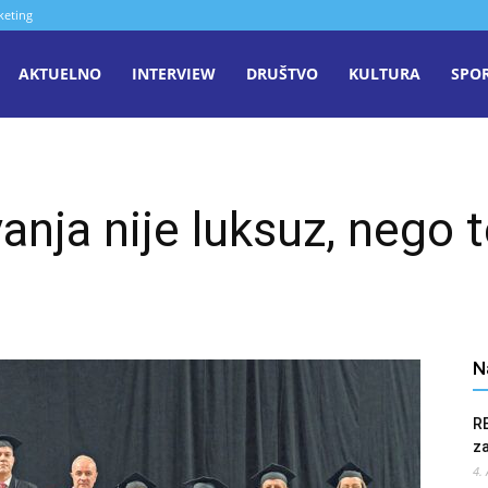
keting
aša
AKTUELNO
INTERVIEW
DRUŠTVO
KULTURA
SPO
iječ
vanja nije luksuz, nego
enica
N
R
z
4.