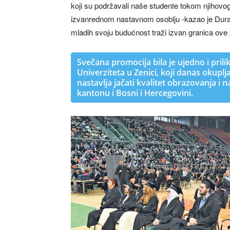
koji su podržavali naše studente tokom njihovog
izvanrednom nastavnom osoblju -kazao je Durak
mladih svoju budućnost traži izvan granica ove 
Svečana promocija bila je ujedno i prilik
Univerziteta u Zenici, koji danas okuplj
nastavlja jačati kvalitet obrazovanja 
kantonu i Bosni i Hercegovini.