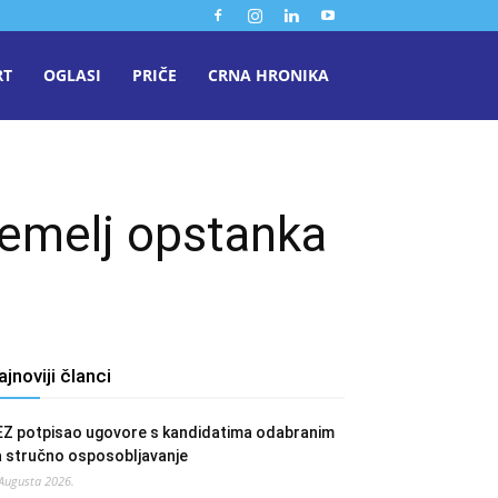
RT
OGLASI
PRIČE
CRNA HRONIKA
 temelj opstanka
ajnoviji članci
EZ potpisao ugovore s kandidatima odabranim
a stručno osposobljavanje
 Augusta 2026.