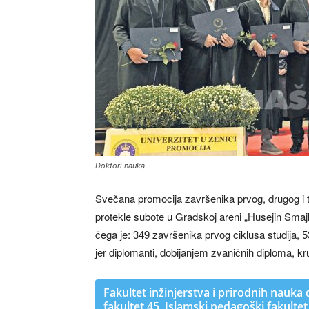
Doktori nauka
Svečana promocija završenika prvog, drugog i tre
protekle subote u Gradskoj areni „Husejin Smaj
čega je: 349 završenika prvog ciklusa studija, 5
jer diplomanti, dobijanjem zvaničnih diploma, kr
Fakultet inžinjerstva i prirodnih nauka 
fakultet 45, Islamski pedagoški fakultet 