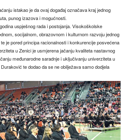
aćanju istakao je da ovaj događaj označava kraj jednog
puta, punog izazova i mogućnosti.
 godina uspješnog rada i postojanja. Visokoškolske
ednom, socijalnom, obrazovnom i kulturnom razvoju jednog
te je pored principa racionalnosti i konkurencije posvećena
rziteta u Zenici je usmjerena jačanju kvaliteta nastavnog
ačanju međunarodne saradnje i uključivanju univerziteta u
 Duraković te dodao da se ne obilježava samo dodjela