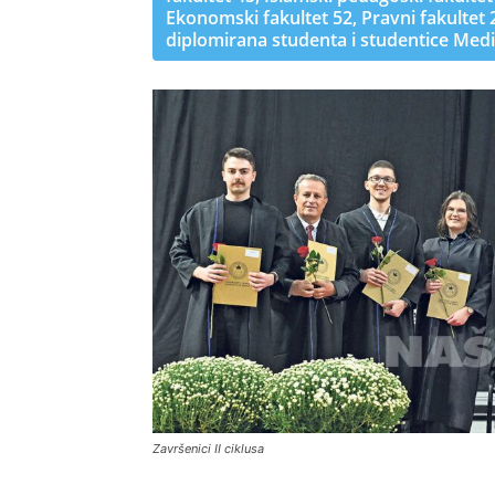
Ekonomski fakultet 52, Pravni fakultet 
diplomirana studenta i studentice Medi
Završenici II ciklusa