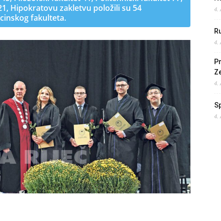
21, Hipokratovu zakletvu položili su 54
4.
cinskog fakulteta.
Ru
4.
Pr
Z
4.
S
4.