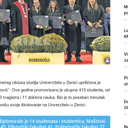
Mi
po
4.
L
K
4.
Vl
z
4.
Pl
ćeg ciklusa studija Univerziteta u Zenici upriličena je
sl
lović“. Ove godine promovisano je ukupno 413 studenta, od
4.
3 magistra i 11 doktora nauka. Bio je to poseban trenutak
Do
unišu svoje školovanje na Unverzitetu u Zenici.
O
4.
diplomiralo je 14 studenata i studentica, Mašinski
45, Filozofski fakultet 41, Politehnički fakultet 77,
Na