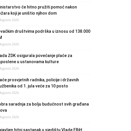
nistarstvo će hitno pružiti pomoć nakon
žara koji je uništio njihov dom
 Augusta 2026.
ovačkim društvima podrška u iznosu od 138.000
M
 Augusta 2026.
ada ZDK osigurala povećanje plaće za
aposlene u ustanovama kulture
 Augusta 2026.
aće prosvjetnih radnika, policije i državnih
užbenika od 1. jula veće za 10 posto
 Augusta 2026.
bra saradnja za bolju budućnost svih građana
lova
 Augusta 2026.
javljen hitni sastanak u sjedištu Vlade FBiH