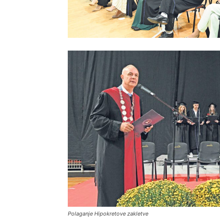
Polaganje Hipokretove zakletve