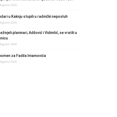
 Augusta 2026.
dari u Kaknju stupili u radnički neposluh
 Augusta 2026.
eživjeli planinari, Adilović i Vidimlić, se vratili u
enicu
 Augusta 2026.
pomen za Fadila Imamovića
 Augusta 2026.