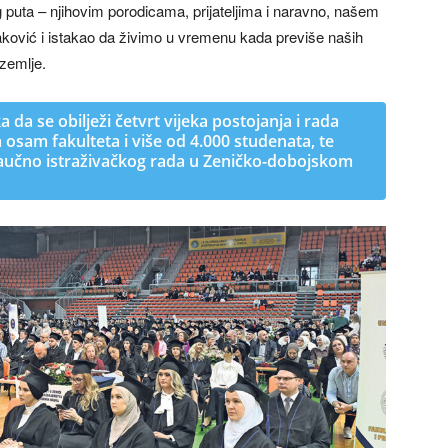
 puta – njihovim porodicama, prijateljima i naravno, našem
ović i istakao da živimo u vremenu kada previše naših
zemlje.
a da se obilježi četvrt vijeka postojanja i rada
a osam fakulteta i više od 4.000 studenata, te
i naučno istraživačkog rada u Zeničko-dobojskom