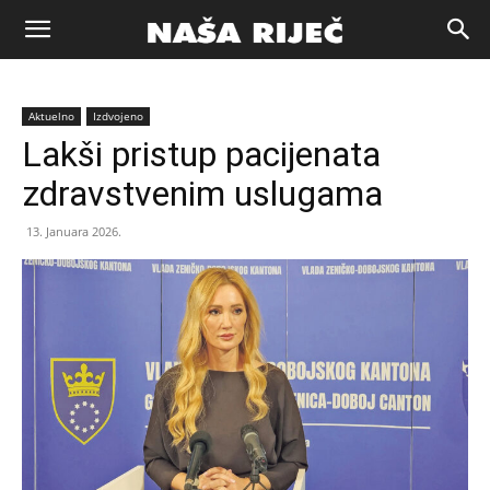
Naša
Aktuelno
Izdvojeno
riječ
Lakši pristup pacijenata
zdravstvenim uslugama
Zenica
13. Januara 2026.