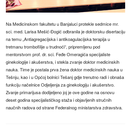
Na Medicinskom fakultetu u Banjaluci protekle sedmice mr.
sci. med. Larisa Mešić-Đogić odbranila je doktorsku disertaciju
na temu „Antiagregacijska i antikoagulacijska terapija u
tretmanu trombofilije u trudnoći“, pripremljenu pod
mentorstvom prof. dr. sci. Feđe Omeragića specijaliste
ginekologije i akušerstva, i stekla zvanje doktor medicinskih
nauka. Time je postala prva žena doktor medicinskih nauka u
Tešnju, kao i u Općoj bolnici Tešanj gdje trenutno radi i obnaša
funkciju načelnice Odjeljenja za ginekologiju i akušerstvo.
Zvanje primarijusa dodijeljeno joj je ove godine na osnovu
deset godina specijalističkog staža i objavljenih stručnih
naučnih radova od strane Federalnog ministarstva zdravstva.