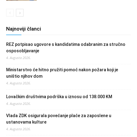
Najnoviji članci
REZ potpisao ugovore s kandidatima odabranim za stručno
osposobljavanje
4. Augusta 2026.
Ministarstvo će hitno pružiti pomoć nakon požara koji je
uništio njihov dom
4. Augusta 2026.
Lovačkim društvima podrška u iznosu od 138.000 KM
4. Augusta 2026.
Vlada ZDK osigurala povećanje plaće za zaposlene u
ustanovama kulture
4. Augusta 2026.