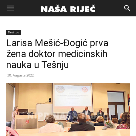
Naša
Društvo
riječ
Larisa Mešić-Đogić prva
žena doktor medicinskih
Zenica
nauka u Tešnju
30. Augusta 2022.