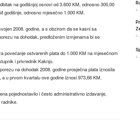
Ru
odbitak na godišnjoj osnovi od 3.600 KM, odnosno 300,00
4.
M godišnje, odnosno mjesečno 1.000 KM.
Pr
vojen 2008. godine, a s obzirom da se kasni sa
Z
porezu na dohodak, predloženim izmjenama bi se
4.
S
 za povećanje ostvarenih plata do 1.000 KM na mjesečnom
4.
astupnik i privrednik Kaknjo.
porezu na dohodak 2008. godine prosječna plata iznosila
, a u prvom kvartalu ove godine iznosi 973,66 KM.
ena pojednostavilo i često administrativno izdavanje,
 radnike.