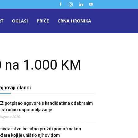
RT
OGLASI
PRIČE
CRNA HRONIKA
0 na 1.000 KM
ajnoviji članci
EZ potpisao ugovore s kandidatima odabranim
a stručno osposobljavanje
 Augusta 2026.
nistarstvo će hitno pružiti pomoć nakon
žara koji je uništio njihov dom