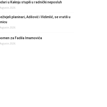
dari u Kaknju stupili u radnički neposluh
 Augusta 2026.
eživjeli planinari, Adilović i Vidimlić, se vratili u
enicu
 Augusta 2026.
pomen za Fadila Imamovića
 Augusta 2026.