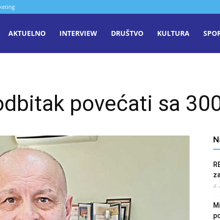
keting
aša
AKTUELNO
INTERVIEW
DRUŠTVO
KULTURA
SPO
iječ
odbitak povećati sa 30
enica
N
R
z
4.
Mi
po