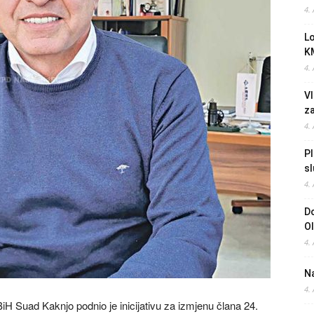
4.
L
K
4.
Vl
z
4.
Pl
sl
4.
Do
O
4.
Na
4.
 Suad Kaknjo podnio je inicijativu za izmjenu člana 24.