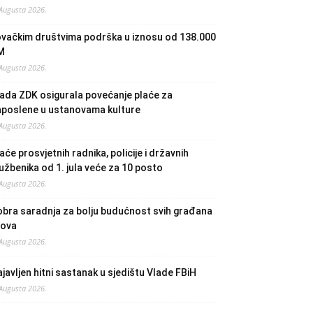
 Augusta 2026.
ovačkim društvima podrška u iznosu od 138.000
M
 Augusta 2026.
ada ZDK osigurala povećanje plaće za
aposlene u ustanovama kulture
 Augusta 2026.
aće prosvjetnih radnika, policije i državnih
užbenika od 1. jula veće za 10 posto
 Augusta 2026.
bra saradnja za bolju budućnost svih građana
lova
 Augusta 2026.
javljen hitni sastanak u sjedištu Vlade FBiH
 Augusta 2026.