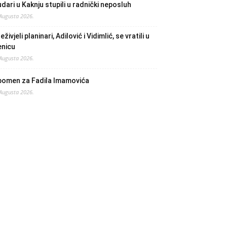
dari u Kaknju stupili u radnički neposluh
 Augusta 2026.
eživjeli planinari, Adilović i Vidimlić, se vratili u
enicu
 Augusta 2026.
pomen za Fadila Imamovića
 Augusta 2026.