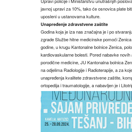
Upravi policije i Ministarstvu unutrašnjih posl
javnoj upravi za 10%, tako će osnovica plate bi
uposleni u ustanovama kulture.
Unapređenje zdravstvene zaštite
Godina koja je iza nas značajna je i po stvaranju
zgrade Službe hitne medicinske pomoći Zenica 
godine, u krugu Kantonalne bolnice Zenica, pol
kardiovaskularne bolesti. Pored nabavke novih 
porodične medicine, JU Kantonalna bolnica Zenic
na odjelima Radiologije i Radioterapije, a za koj
unapređenja kvalitete zdravstvene zaštite, komp
ortopedija i traumatologije, a nabavljen je i Litot