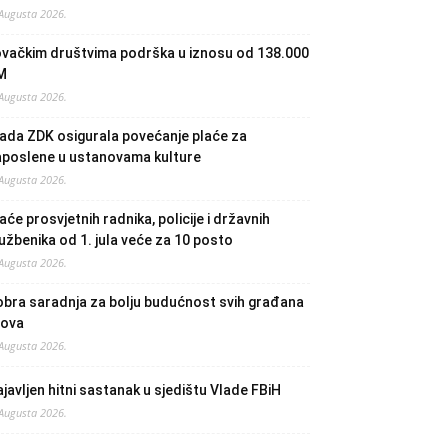
 Augusta 2026.
ovačkim društvima podrška u iznosu od 138.000
M
 Augusta 2026.
ada ZDK osigurala povećanje plaće za
aposlene u ustanovama kulture
 Augusta 2026.
aće prosvjetnih radnika, policije i državnih
užbenika od 1. jula veće za 10 posto
 Augusta 2026.
bra saradnja za bolju budućnost svih građana
lova
 Augusta 2026.
javljen hitni sastanak u sjedištu Vlade FBiH
 Augusta 2026.