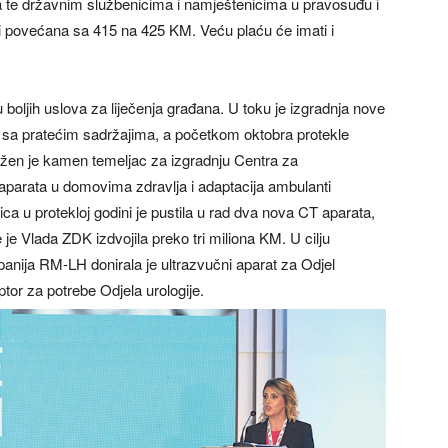
ova te državnim službenicima i namještenicima u pravosuđu i
ti povećana sa 415 na 425 KM. Veću plaću će imati i
 boljih uslova za liječenja građana. U toku je izgradnja nove
sa pratećim sadržajima, a početkom oktobra protekle
ožen je kamen temeljac za izgradnju Centra za
aparata u domovima zdravlja i adaptacija ambulanti
a u protekloj godini je pustila u rad dva nova CT aparata,
e je Vlada ZDK izdvojila preko tri miliona KM. U cilju
anija RM-LH donirala je ultrazvučni aparat za Odjel
riptor za potrebe Odjela urologije.