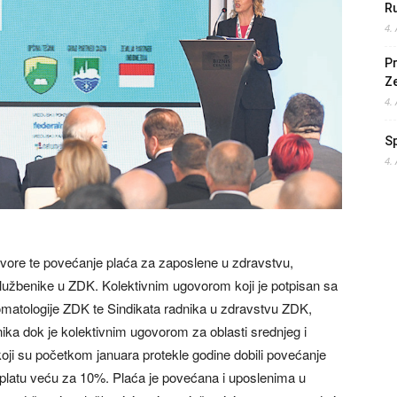
Ru
4.
Pr
Z
4.
S
4.
govore te povećanje plaća za zaposlene u zdravstvu,
službenike u ZDK. Kolektivnim ugovorom koji je potpisan sa
omatologije ZDK te Sindikata radnika u zdravstvu ZDK,
ka dok je kolektivnim ugovorom za oblasti srednjeg i
ji su početkom januara protekle godine dobili povećanje
 platu veću za 10%. Plaća je povećana i uposlenima u