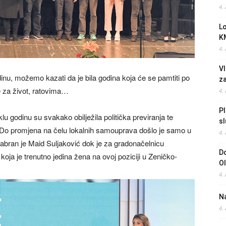
4.
L
K
4.
Vl
odinu, možemo kazati da je bila godina koja će se pamtiti po
z
e za život, ratovima…
4.
Pl
lu godinu su svakako obilježila politička previranja te
sl
a. Do promjena na čelu lokalnih samouprava došlo je samo u
4.
zabran je Maid Suljaković dok je za gradonačelnicu
Do
oja je trenutno jedina žena na ovoj poziciji u Zeničko-
O
4.
Na
4.