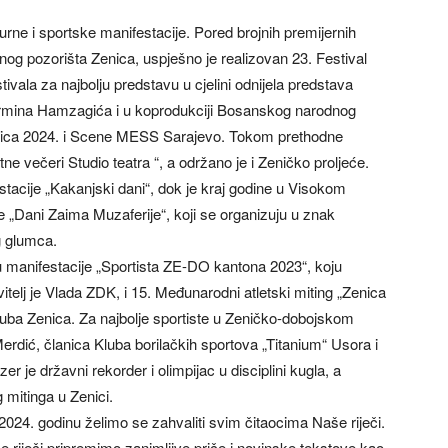
urne i sportske manifestacije. Pored brojnih premijernih
g pozorišta Zenica, uspješno je realizovan 23. Festival
ivala za najbolju predstavu u cjelini odnijela predstava
Nermina Hamzagića i u koprodukciji Bosanskog narodnog
enica 2024. i Scene MESS Sarajevo. Tokom prethodne
ne večeri Studio teatra “, a održano je i Zeničko proljeće.
tacije „Kakanjski dani“, dok je kraj godine u Visokom
je „Dani Zaima Muzaferije“, koji se organizuju u znak
g glumca.
u manifestacije „Sportista ZE-DO kantona 2023“, koju
itelj je Vlada ZDK, i 15. Međunarodni atletski miting „Zenica
 kluba Zenica. Za najbolje sportiste u Zeničko-dobojskom
rdić, članica Kluba borilačkih sportova „Titanium“ Usora i
 je državni rekorder i olimpijac u disciplini kugla, a
 mitinga u Zenici.
 2024. godinu želimo se zahvaliti svim čitaocima Naše riječi.
še riječi pripremimo zanimljive priče i novinske tekstove kao