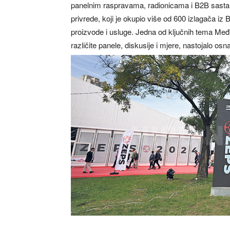
panelnim raspravama, radionicama i B2B sast
privrede, koji je okupio više od 600 izlagača iz B
proizvode i usluge. Jedna od ključnih tema Međ
različite panele, diskusije i mjere, nastojalo os