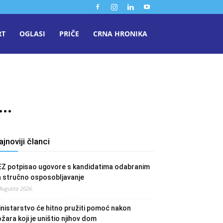
RT
OGLASI
PRIČE
CRNA HRONIKA
e…
ajnoviji članci
EZ potpisao ugovore s kandidatima odabranim
a stručno osposobljavanje
 Augusta 2026.
nistarstvo će hitno pružiti pomoć nakon
žara koji je uništio njihov dom