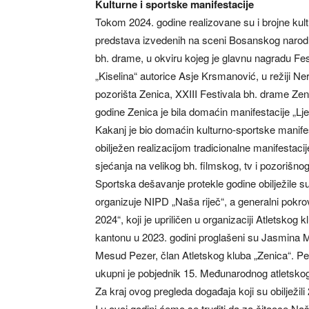
Kulturne i sportske manifestacije
Tokom 2024. godine realizovane su i brojne kult
predstava izvedenih na sceni Bosanskog narodno
bh. drame, u okviru kojeg je glavnu nagradu Fest
„Kiselina“ autorice Asje Krsmanović, u režiji 
pozorišta Zenica, XXIII Festivala bh. drame Z
godine Zenica je bila domaćin manifestacije „Ljet
Kakanj je bio domaćin kulturno-sportske manifes
obilježen realizacijom tradicionalne manifestaci
sjećanja na velikog bh. filmskog, tv i pozorišno
Sportska dešavanje protekle godine obilježile s
organizuje NIPD „Naša riječ“, a generalni pokrov
2024“, koji je upriličen u organizaciji Atletskog
kantonu u 2023. godini proglašeni su Jasmina Me
Mesud Pezer, član Atletskog kluba „Zenica“. Pezer
ukupni je pobjednik 15. Međunarodnog atletskog
Za kraj ovog pregleda događaja koji su obilježili
I u ovoj godini ćemo se truditi da za čitaoce Na