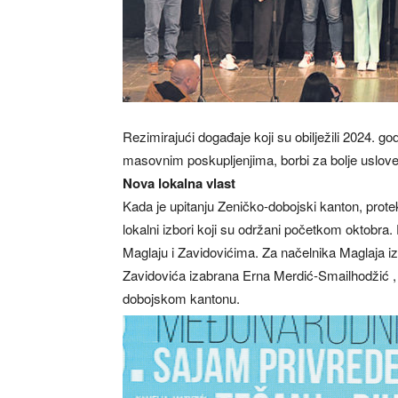
Rezimirajući događaje koji su obilježili 2024. g
masovnim poskupljenjima, borbi za bolje uslov
Nova lokalna vlast
Kada je upitanju Zeničko-dobojski kanton, protek
lokalni izbori koji su održani početkom oktobr
Maglaju i Zavidovićima. Za načelnika Maglaja i
Zavidovića izabrana Erna Merdić-Smailhodžić , k
dobojskom kantonu.