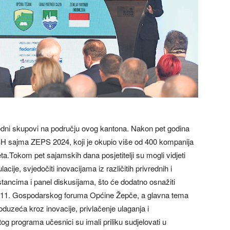
redni skupovi na području ovog kantona. Nakon pet godina
BH sajma ZEPS 2024, koji je okupio više od 400 kompanija
eta.Tokom pet sajamskih dana posjetitelji su mogli vidjeti
acije, svjedočiti inovacijama iz različitih privrednih i
astancima i panel diskusijama, što će dodatno osnažiti
 je 11. Gospodarskog foruma Općine Žepče, a glavna tema
oduzeća kroz inovacije, privlačenje ulaganja i
tog programa učesnici su imali priliku sudjelovati u