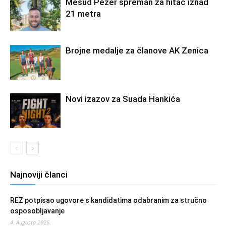
Mesud Pezer spreman za hitac iznad
21 metra
Brojne medalje za članove AK Zenica
Novi izazov za Suada Hankića
Najnoviji članci
REZ potpisao ugovore s kandidatima odabranim za stručno
osposobljavanje
4. Augusta 2026.