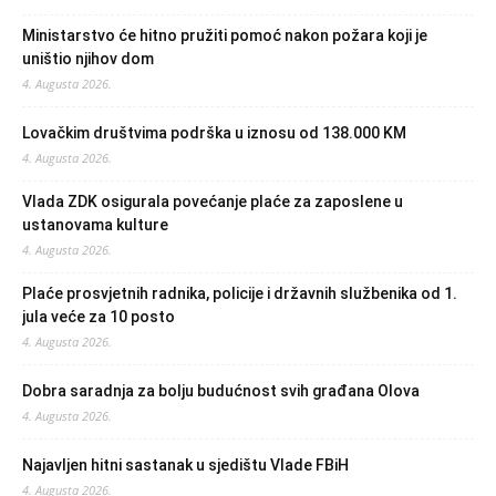
Ministarstvo će hitno pružiti pomoć nakon požara koji je
uništio njihov dom
4. Augusta 2026.
Lovačkim društvima podrška u iznosu od 138.000 KM
4. Augusta 2026.
Vlada ZDK osigurala povećanje plaće za zaposlene u
ustanovama kulture
4. Augusta 2026.
Plaće prosvjetnih radnika, policije i državnih službenika od 1.
jula veće za 10 posto
4. Augusta 2026.
Dobra saradnja za bolju budućnost svih građana Olova
4. Augusta 2026.
Najavljen hitni sastanak u sjedištu Vlade FBiH
4. Augusta 2026.