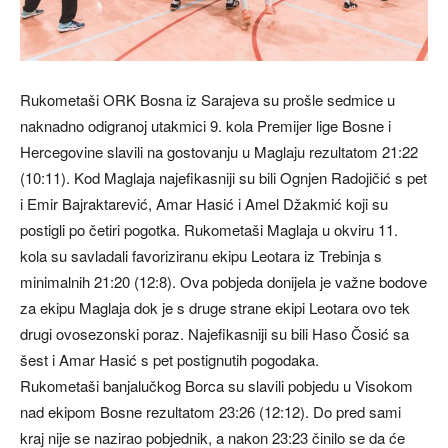
Rukometaši ORK Bosna iz Sarajeva su prošle sedmice u
naknadno odigranoj utakmici 9. kola Premijer lige Bosne i
Hercegovine slavili na gostovanju u Maglaju rezultatom 21:22
(10:11). Kod Maglaja najefikasniji su bili Ognjen Radojičić s pet
i Emir Bajraktarević, Amar Hasić i Amel Džakmić koji su
postigli po četiri pogotka. Rukometaši Maglaja u okviru 11.
kola su savladali favoriziranu ekipu Leotara iz Trebinja s
minimalnih 21:20 (12:8). Ova pobjeda donijela je važne bodove
za ekipu Maglaja dok je s druge strane ekipi Leotara ovo tek
drugi ovosezonski poraz. Najefikasniji su bili Haso Čosić sa
šest i Amar Hasić s pet postignutih pogodaka.
Rukometaši banjalučkog Borca su slavili pobjedu u Visokom
nad ekipom Bosne rezultatom 23:26 (12:12). Do pred sami
kraj nije se nazirao pobjednik, a nakon 23:23 činilo se da će