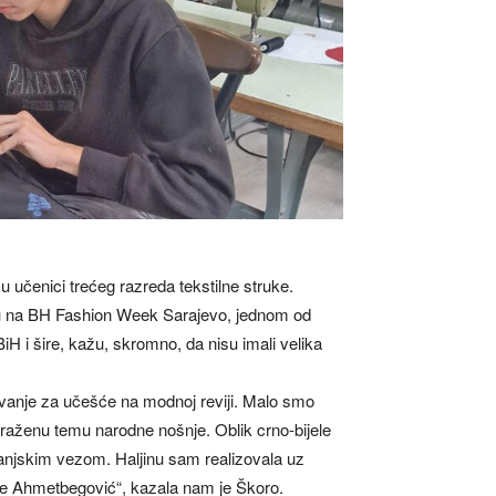
u učenici trećeg razreda tekstilne struke.
u na BH Fashion Week Sarajevo, jednom od
iH i šire, kažu, skromno, da nisu imali velika
jivanje za učešće na modnoj reviji. Malo smo
ti traženu temu narodne nošnje. Oblik crno-bijele
janjskim vezom. Haljinu sam realizovala uz
e Ahmetbegović“, kazala nam je Škoro.