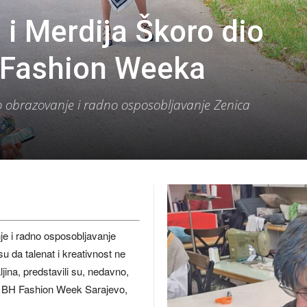
 i Merdija Škoro dio
 Fashion Weeka
no obrazovanje i radno osposobljavanje Zenica
je i radno osposobljavanje
u da talenat i kreativnost ne
ina, predstavili su, nedavno,
nju BH Fashion Week Sarajevo,