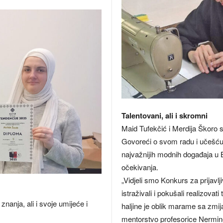
Talentovani, ali i skromni
Maid Tufekčić i Merdija Škoro s
Govoreći o svom radu i učešć
najvažnijih modnih događaja u B
očekivanja.
„Vidjeli smo Konkurs za prijavl
istraživali i pokušali realizova
nanja, ali i svoje umijeće i
haljine je oblik marame sa zmi
mentorstvo profesorice Nermin