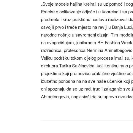
„Svoje modele haljina kreirali su uz pomoć i d
Estetsko oblikovanje odjeće i u koorelaciji sa 
predmeta i kroz praktičnu nastavu realizovali d
osvojili prvo i treće mjesto na reviji u Banja L
narodne nošnje u savremeni dizajn. Tim modeli
na ovogodišnjem, jubilarnom BH Fashion Week 
razrednica, profesorica Nermina Ahmetbegović
Veliku podršku tokom cijelog procesa imali su, k
direktora Tarika Salčinovića, koji kontinuirano 
projektima koji promovišu praktične vještine u
izuzetno ponosna na na sve naše učenike koji po
oni spoznaju da se uz rad, trud i zalaganje sve že
Ahmetbegović, naglasivši da su upravo ova dva