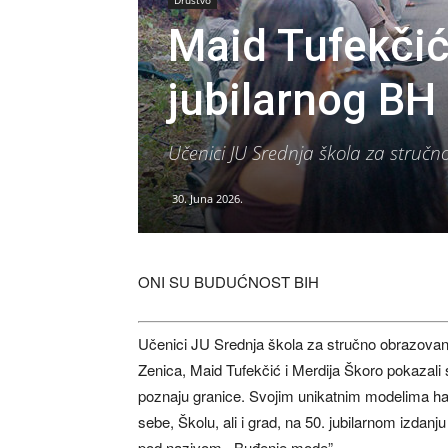
Društvo
Maid Tufekčić
jubilarnog BH
Učenici JU Srednja škola za struč
30. Juna 2026.
ONI SU BUDUĆNOST BIH
Učenici JU Srednja škola za stručno obrazovan
Zenica, Maid Tufekčić i Merdija Škoro pokazali s
poznaju granice. Svojim unikatnim modelima halj
sebe, Školu, ali i grad, na 50. jubilarnom izda
pod nazivom ,,Buđenje mode”.