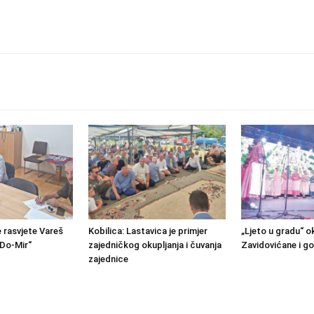
e rasvjete Vareš
Kobilica: Lastavica je primjer
„Ljeto u gradu“ o
Do-Mir“
zajedničkog okupljanja i čuvanja
Zavidovićane i go
zajednice