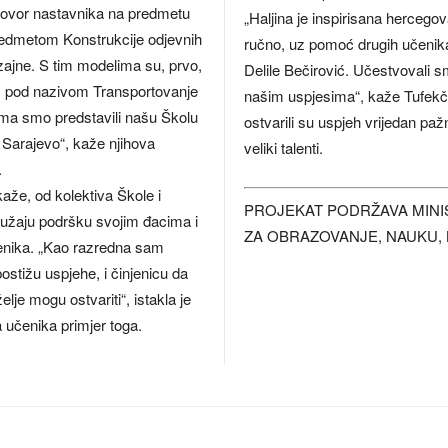
ogovor nastavnika na predmetu
„Haljina je inspirisana herceg
predmetom Konstrukcije odjevnih
ručno, uz pomoć drugih učenika
izajne. S tim modelima su, prvo,
Delile Bečirović. Učestvovali 
uci, pod nazivom Transportovanje
našim uspjesima“, kaže Tufekčić
ma smo predstavili našu Školu
ostvarili su uspjeh vrijedan paž
Sarajevo“, kaže njihova
veliki talenti.
.
aže, od kolektiva Škole i
PROJEKAT PODRŽAVA MIN
pružaju podršku svojim đacima i
ZA OBRAZOVANJE, NAUKU, 
čenika. „Kao razredna sam
stižu uspjehe, i činjenicu da
lje mogu ostvariti“, istakla je
 učenika primjer toga.