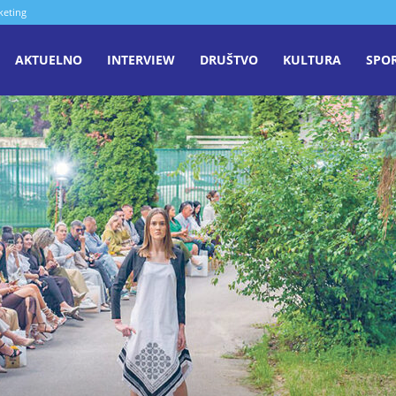
keting
aša
AKTUELNO
INTERVIEW
DRUŠTVO
KULTURA
SPO
iječ
enica