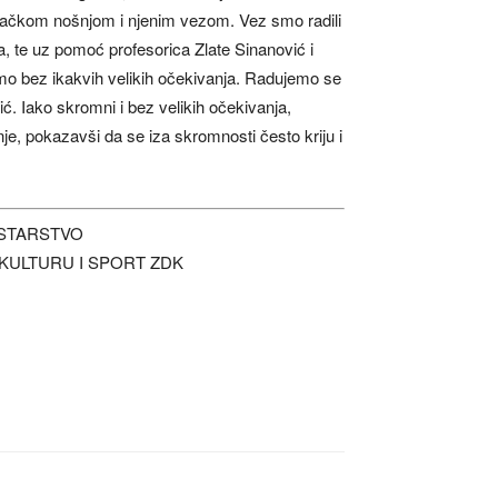
ovačkom nošnjom i njenim vezom. Vez smo radili
, te uz pomoć profesorica Zlate Sinanović i
smo bez ikakvih velikih očekivanja. Radujemo se
. Iako skromni i bez velikih očekivanja,
nje, pokazavši da se iza skromnosti često kriju i
ISTARSTVO
KULTURU I SPORT ZDK