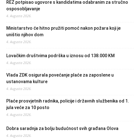
REZ potpisao ugovore s kandidatima odabranim za stručno
osposobljavanje
4. Augusta 2026.
Ministarstvo će hitno pružiti pomoć nakon požara koji je
uništio njihov dom
4. Augusta 2026.
Lovačkim društvima podrška u iznosu od 138.000 KM
4. Augusta 2026.
Vlada ZDK osigurala povećanje plaće za zaposlene u
ustanovama kulture
4. Augusta 2026.
Plaće prosvjetnih radnika, policije i državnih službenika od 1.
jula veće za 10 posto
4. Augusta 2026.
Dobra saradnja za bolju budućnost svih građana Olova
4. Augusta 2026.