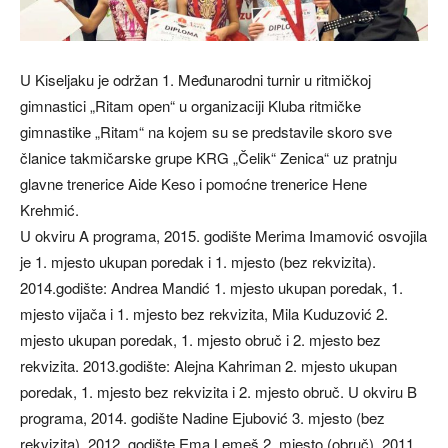
U Kiseljaku je održan 1. Međunarodni turnir u ritmičkoj
gimnastici „Ritam open“ u organizaciji Kluba ritmičke
gimnastike „Ritam“ na kojem su se predstavile skoro sve
članice takmičarske grupe KRG „Čelik“ Zenica“ uz pratnju
glavne trenerice Aide Keso i pomoćne trenerice Hene
Krehmić.
U okviru A programa, 2015. godište Merima Imamović osvojila
je 1. mjesto ukupan poredak i 1. mjesto (bez rekvizita).
2014.godište: Andrea Mandić 1. mjesto ukupan poredak, 1.
mjesto vijača i 1. mjesto bez rekvizita, Mila Kuduzović 2.
mjesto ukupan poredak, 1. mjesto obruč i 2. mjesto bez
rekvizita. 2013.godište: Alejna Kahriman 2. mjesto ukupan
poredak, 1. mjesto bez rekvizita i 2. mjesto obruč. U okviru B
programa, 2014. godište Nadine Ejubović 3. mjesto (bez
rekvizita). 2012. godište Ema Lemeš 2. mjesto (obruč). 2011.