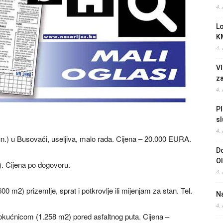
4.
L
K
4.
Vl
z
4.
Pl
sl
4.
.) u Busovači, useljiva, malo rada. Cijena – 20.000 EURA.
Do
O
. Cijena po dogovoru.
4.
m2) prizemlje, sprat i potkrovlje ili mijenjam za stan. Tel.
Na
4.
kućnicom (1.258 m2) pored asfaltnog puta. Cijena –