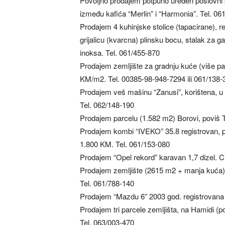
Povoljno prodajem potpuno uređen poslovni p
između kafića “Merlin” i “Harmonia”. Tel. 06
Prodajem 4 kuhinjske stolice (tapacirane), re
grijalicu (kvarcna) plinsku bocu, stalak za gar
inoksa. Tel. 061/455-870
Prodajem zemljište za gradnju kuće (više pa
KM/m2. Tel. 00385-98-948-7294 ili 061/138-
Prodajem veš mašinu “Zanusi”, korištena, u
Tel. 062/148-190
Prodajem parcelu (1.582 m2) Borovi, poviš T
Prodajem kombi “IVEKO” 35.8 registrovan, pr
1.800 KM. Tel. 061/153-080
Prodajem “Opel rekord” karavan 1,7 dizel. 
Prodajem zemljište (2615 m2 + manja kuća)
Tel. 061/788-140
Prodajem “Mazdu 6” 2003 god. registrovana 
Prodajem tri parcele zemljišta, na Hamidi (p
Tel. 063/003-470