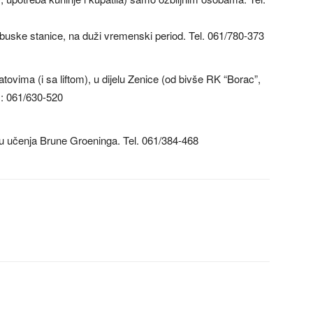
buske stanice, na duži vremenski period. Tel. 061/780-373
ovima (i sa liftom), u dijelu Zenice (od bivše RK “Borac”,
.: 061/630-520
u učenja Brune Groeninga. Tel. 061/384-468