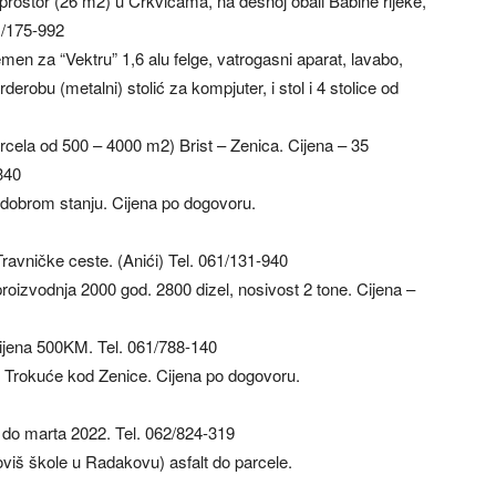
rostor (26 m2) u Crkvicama, na desnoj obali Babine rijeke,
1/175-992
men za “Vektru” 1,6 alu felge, vatrogasni aparat, lavabo,
derobu (metalni) stolić za kompjuter, i stol i 4 stolice od
rcela od 500 – 4000 m2) Brist – Zenica. Cijena – 35
340
 dobrom stanju. Cijena po dogovoru.
ravničke ceste. (Anići) Tel. 061/131-940
oizvodnja 2000 god. 2800 dizel, nosivost 2 tone. Cijena –
Cijena 500KM. Tel. 061/788-140
 Trokuće kod Zenice. Cijena po dogovoru.
do marta 2022. Tel. 062/824-319
oviš škole u Radakovu) asfalt do parcele.