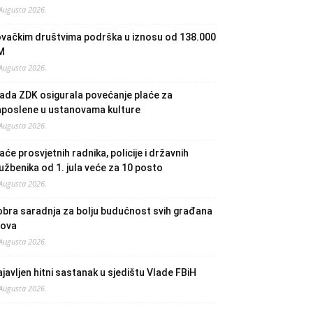
 Augusta 2026.
ovačkim društvima podrška u iznosu od 138.000
M
 Augusta 2026.
ada ZDK osigurala povećanje plaće za
aposlene u ustanovama kulture
 Augusta 2026.
aće prosvjetnih radnika, policije i državnih
užbenika od 1. jula veće za 10 posto
 Augusta 2026.
bra saradnja za bolju budućnost svih građana
lova
 Augusta 2026.
javljen hitni sastanak u sjedištu Vlade FBiH
 Augusta 2026.