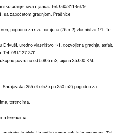
nsko pranje, siva nijansa. Tel. 060/311-9679
/1, sa započetom gradnjom, Prašnice.
eren, pogodno za sve namjene (75 m2) vlasništvo 1/1. Tel.
Drivuši, uredno vlasništvo 1/1, dozvoljena gradnja, asfalt,
la. Tel. 061/137-370
e ukupne površine od 5.805 m2, cijena 35.000 KM.
ul. Sarajevska 255 (4 etaže po 250 m2) pogodno za
ima, terencima.
ima terencima.
, upotreba kuhinje i kupatila) samo ozbiljnim osobama. Tel.