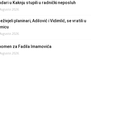
dari u Kaknju stupili u radnički neposluh
 Augusta 2026.
eživjeli planinari, Adilović i Vidimlić, se vratili u
enicu
 Augusta 2026.
pomen za Fadila Imamovića
 Augusta 2026.