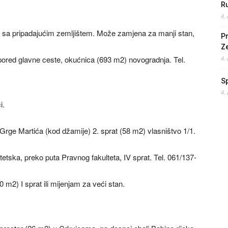
Ru
4.
 sa pripadajućim zemljištem. Može zamjena za manji stan,
Pr
Z
ored glavne ceste, okućnica (693 m2) novogradnja. Tel.
4.
S
4.
i.
Grge Martića (kod džamije) 2. sprat (58 m2) vlasništvo 1/1.
etska, preko puta Pravnog fakulteta, IV sprat. Tel. 061/137-
m2) I sprat ili mijenjam za veći stan.