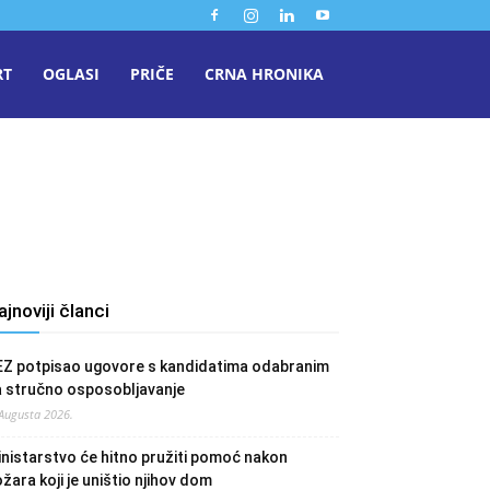
RT
OGLASI
PRIČE
CRNA HRONIKA
ajnoviji članci
EZ potpisao ugovore s kandidatima odabranim
a stručno osposobljavanje
 Augusta 2026.
nistarstvo će hitno pružiti pomoć nakon
žara koji je uništio njihov dom