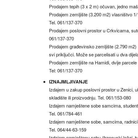
Prodajem tepih (3 x 2 m) očuvan, jedno maši
Prodajem zemljište (3.200 m2) vlasništvo 1
Tel. 061/137-370
Prodajem poslovni prostor u Crkvicama, sut
061/137-370
Prodajem građevinsko zemljište (2.790 m2) u 
svi priključci. Može se parcelisati u dva dije
Prodajem zemljište na Hamidi, dvije parcel
Tel: 061/137-370
IZNAJMLJIVANJE
Izdajem u zakup poslovni prostor u Zenici, 
skladište ili proizvodnju. Tel. 061/153-080
Izdajem namještene sobe samcima, student
Tel. 061/784-461
Izdajem namještene sobe, samcima, radnic
Tel. 064/44-63-159
Izdajem namještenu sobu (francuski ležaj, tv