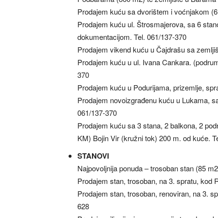
Prodajem kuću sa dvorištem i voćnjakom (6
Prodajem kuću ul. Štrosmajerova, sa 6 sta
dokumentacijom. Tel. 061/137-370
Prodajem vikend kuću u Čajdrašu sa zemljiš
Prodajem kuću u ul. Ivana Cankara. (podrum, 
370
Prodajem kuću u Podurijama, prizemlje, spra
Prodajem novoizgrađenu kuću u Lukama, sa 1.
061/137-370
Prodajem kuću sa 3 stana, 2 balkona, 2 pod
KM) Bojin Vir (kružni tok) 200 m. od kuće. T
STANOVI
Najpovoljnija ponuda – trosoban stan (85 m2
Prodajem stan, trosoban, na 3. spratu, kod R
Prodajem stan, trosoban, renoviran, na 3. s
628