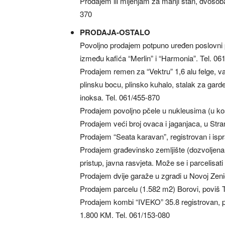
Prodajem ili mijenjam za manji stan, dvosoba
370
PRODAJA-OSTALO
Povoljno prodajem potpuno uređen poslovni p
između kafića “Merlin” i “Harmonia”. Tel. 06
Prodajem remen za “Vektru” 1,6 alu felge, vat
plinsku bocu, plinsko kuhalo, stalak za garder
inoksa. Tel. 061/455-870
Prodajem povoljno pčele u nukleusima (u ko
Prodajem veći broj ovaca i jaganjaca, u Stra
Prodajem “Seata karavan”, registrovan i ispr
Prodajem građevinsko zemljište (dozvoljena g
pristup, javna rasvjeta. Može se i parcelisati
Prodajem dvije garaže u zgradi u Novoj Zenic
Prodajem parcelu (1.582 m2) Borovi, poviš T
Prodajem kombi “IVEKO” 35.8 registrovan, pr
1.800 KM. Tel. 061/153-080