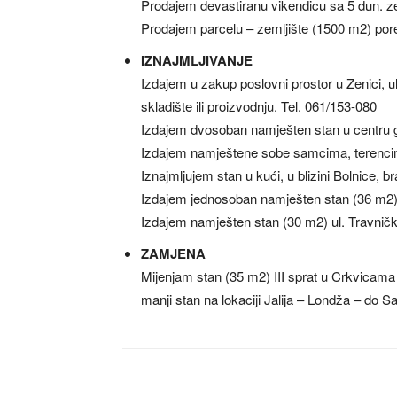
Prodajem devastiranu vikendicu sa 5 dun. ze
Prodajem parcelu – zemljište (1500 m2) por
IZNAJMLJIVANJE
Izdajem u zakup poslovni prostor u Zenici, 
skladište ili proizvodnju. Tel. 061/153-080
Izdajem dvosoban namješten stan u centru g
Izdajem namještene sobe samcima, terencim
Iznajmljujem stan u kući, u blizini Bolnice, 
Izdajem jednosoban namješten stan (36 m2) 
Izdajem namješten stan (30 m2) ul. Travničk
ZAMJENA
Mijenjam stan (35 m2) III sprat u Crkvicama
manji stan na lokaciji Jalija – Londža – do S