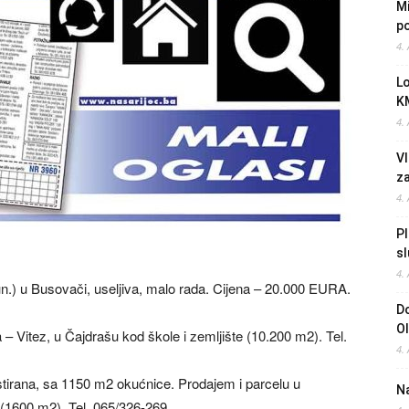
Mi
po
4.
L
K
4.
Vl
z
4.
Pl
sl
4.
.) u Busovači, useljiva, malo rada. Cijena – 20.000 EURA.
Do
O
 – Vitez, u Čajdrašu kod škole i zemljište (10.200 m2). Tel.
4.
tirana, sa 1150 m2 okućnice. Prodajem i parcelu u
Na
(1600 m2). Tel. 065/326-269