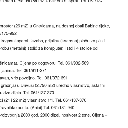
n stan u Blatuši (54 m2 + balkon) 9. sprat. Tel. 061/137-
rostor (26 m2) u Crkvicama, na desnoj obali Babine rijeke,
1/175-992
rogasni aparat, lavabo, grijalicu (kvarcna) ploču za plin i
obu (metalni) stolić za kompjuter, i stol i 4 stolice od
šnicama). Cijena po dogovoru. Tel. 061/932-589
njanima. Tel. 061/911-271
avan, vrlo povoljno. Tel. 061/372-691
radnja) u Drivuši (2.790 m2) uredno vlasništvo, asfaltni
 u dva dijela. Tel. 061/137-370
i (21 i 22 m2) vlasništvo 1/1. Tel. 061/137-370
ravničke ceste. (Anići) Tel. 061/131-940
oizvodnja 2000 god. 2800 dizel, nosivost 2 tone. Cijena –