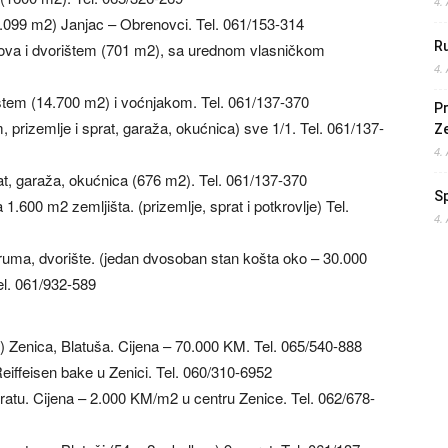
4.
.099 m2) Janjac – Obrenovci. Tel. 061/153-314
Ru
nova i dvorištem (701 m2), sa urednom vlasničkom
4.
tem (14.700 m2) i voćnjakom. Tel. 061/137-370
Pr
prizemlje i sprat, garaža, okućnica) sve 1/1. Tel. 061/137-
Z
4.
t, garaža, okućnica (676 m2). Tel. 061/137-370
S
600 m2 zemljišta. (prizemlje, sprat i potkrovlje) Tel.
4.
ruma, dvorište. (jedan dvosoban stan košta oko – 30.000
el. 061/932-589
) Zenica, Blatuša. Cijena – 70.000 KM. Tel. 065/540-888
eiffeisen bake u Zenici. Tel. 060/310-6952
pratu. Cijena – 2.000 KM/m2 u centru Zenice. Tel. 062/678-