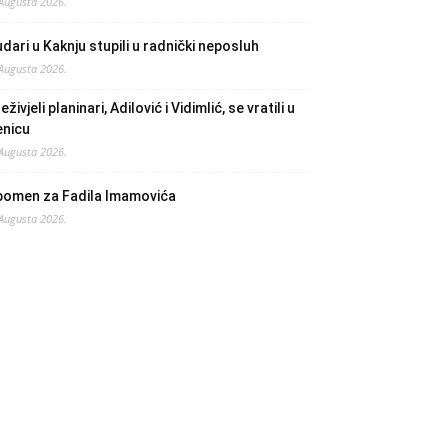
 Augusta 2026.
dari u Kaknju stupili u radnički neposluh
 Augusta 2026.
eživjeli planinari, Adilović i Vidimlić, se vratili u
enicu
 Augusta 2026.
pomen za Fadila Imamovića
 Augusta 2026.