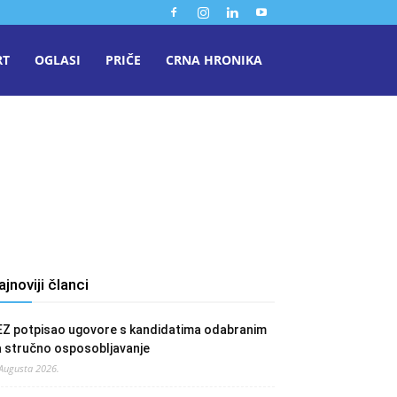
RT
OGLASI
PRIČE
CRNA HRONIKA
ajnoviji članci
EZ potpisao ugovore s kandidatima odabranim
a stručno osposobljavanje
 Augusta 2026.