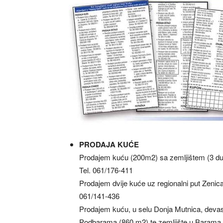
PRODAJA KUĆE
Prodajem kuću (200m2) sa zemljištem (3 dun
Tel. 061/176-411
Prodajem dvije kuće uz regionalni put Zenica
061/141-436
Prodajem kuću, u selu Donja Mutnica, devas
Podbarama (860 m2) te zemljište u Barama 