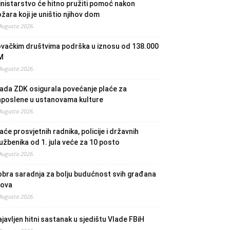
nistarstvo će hitno pružiti pomoć nakon
žara koji je uništio njihov dom
 Augusta 2026.
ovačkim društvima podrška u iznosu od 138.000
M
 Augusta 2026.
ada ZDK osigurala povećanje plaće za
aposlene u ustanovama kulture
 Augusta 2026.
aće prosvjetnih radnika, policije i državnih
užbenika od 1. jula veće za 10 posto
 Augusta 2026.
bra saradnja za bolju budućnost svih građana
lova
 Augusta 2026.
javljen hitni sastanak u sjedištu Vlade FBiH