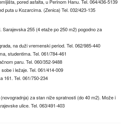
mljišta, pored asfalta, u Perinom Hanu. Tel. 064/436-5139
ed puta u Kozarcima. (Zenica) Tel. 032/423-135
ul. Sarajevska 255 (4 etaže po 250 m2) pogodno za
rada, na duži vremenski period. Tel. 062/985-440
a, studentima. Tel. 061/784-461
bračnom paru. Tel. 060/352-9488
sobe i ležaje. Tel. 061/414-009
a 161. Tel. 061/750-234
 (novogradnja) za stan niže spratnosti (do 40 m2). Može i
arajevske ulice. Tel. 063/491-403