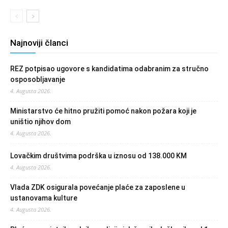
Najnoviji članci
REZ potpisao ugovore s kandidatima odabranim za stručno
osposobljavanje
4. Augusta 2026.
Ministarstvo će hitno pružiti pomoć nakon požara koji je
uništio njihov dom
4. Augusta 2026.
Lovačkim društvima podrška u iznosu od 138.000 KM
4. Augusta 2026.
Vlada ZDK osigurala povećanje plaće za zaposlene u
ustanovama kulture
4. Augusta 2026.