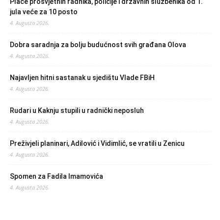
Plaće prosvjetnih radnika, policije i državnih službenika od 1.
jula veće za 10 posto
4. Augusta 2026.
Dobra saradnja za bolju budućnost svih građana Olova
4. Augusta 2026.
Najavljen hitni sastanak u sjedištu Vlade FBiH
4. Augusta 2026.
Rudari u Kaknju stupili u radnički neposluh
4. Augusta 2026.
Preživjeli planinari, Adilović i Vidimlić, se vratili u Zenicu
4. Augusta 2026.
Spomen za Fadila Imamovića
4. Augusta 2026.