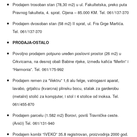
Prodajem trosoban stan (78,30 m2) u ul. Fakultetska, preko puta
Pravnog fakulteta, 4. sprat. Cijena – 85.000 KM. Tel. 061/137-370
Prodajem dvosoban stan (58 m2) II sprat, ul. Fra Grge Martića.
Tel. 061/137-370
PRODAJA-OSTALO
Povoljno prodajem potpuno uređen poslovni prostor (26 m2) u
Crkvicama, na desnoj obali Babine rijeke,
između kafića “Merlin” i
“Harmonia”. Tel. 061/175-992
Prodajem remen za “Vektru” 1,6 alu felge, vatrogasni aparat,
lavabo, grijalicu (kvarcna) plinsku bocu, stalak za garderobu
(metalni) stolić za kompjuter, i stol i 4 stolice od inoksa. Tel.
061/455-870
Prodajem parcelu (1.582 m2) Borovi, poviš Travničke ceste.
(Anići) Tel. 061/131-940
Prodajem kombi “IVEKO” 35.8 registrovan, proizvodnja 2000 god.