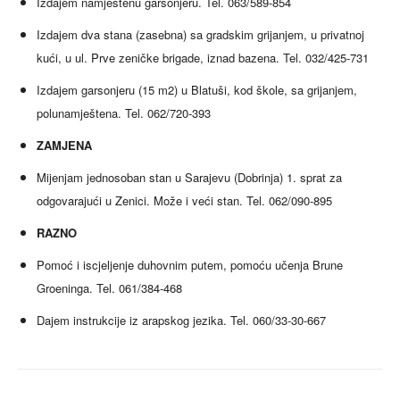
Izdajem namještenu garsonjeru. Tel. 063/589-854
Izdajem dva stana (zasebna) sa gradskim grijanjem, u privatnoj
kući, u ul. Prve zeničke brigade, iznad bazena. Tel. 032/425-731
Izdajem garsonjeru (15 m2) u Blatuši, kod škole, sa grijanjem,
polunamještena. Tel. 062/720-393
ZAMJENA
Mijenjam jednosoban stan u Sarajevu (Dobrinja) 1. sprat za
odgovarajući u Zenici. Može i veći stan. Tel. 062/090-895
RAZNO
Pomoć i iscjeljenje duhovnim putem, pomoću učenja Brune
Groeninga. Tel. 061/384-468
Dajem instrukcije iz arapskog jezika. Tel. 060/33-30-667