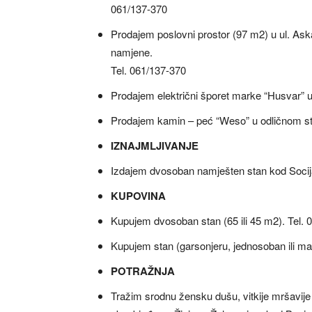
061/137-370
Prodajem poslovni prostor (97 m2) u ul. Aska
namjene.
Tel. 061/137-370
Prodajem električni šporet marke “Husvar” u o
Prodajem kamin – peć “Weso” u odličnom sta
IZNAJMLJIVANJE
Izdajem dvosoban namješten stan kod Socijal
KUPOVINA
Kupujem dvosoban stan (65 ili 45 m2). Tel. 
Kupujem stan (garsonjeru, jednosoban ili ma
POTRAŽNJA
Tražim srodnu žensku dušu, vitkije mršavije