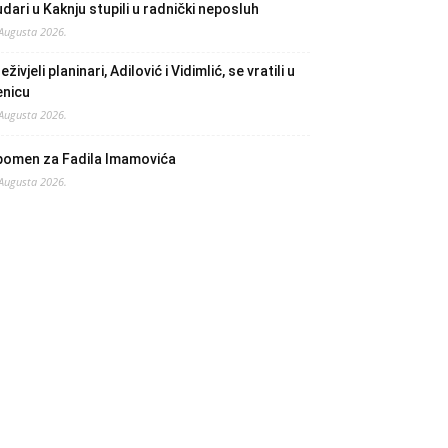
dari u Kaknju stupili u radnički neposluh
 Augusta 2026.
eživjeli planinari, Adilović i Vidimlić, se vratili u
enicu
 Augusta 2026.
pomen za Fadila Imamovića
 Augusta 2026.