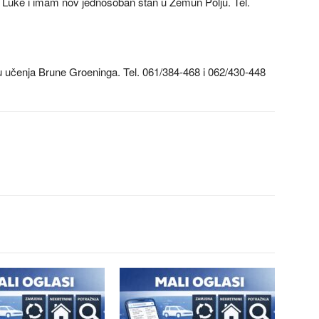
 Luke i imam nov jednosoban stan u Zemun Polju. Tel.
u učenja Brune Groeninga. Tel. 061/384-468 i 062/430-448