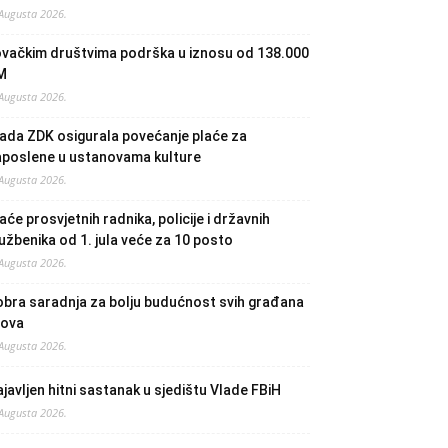
 Augusta 2026.
ovačkim društvima podrška u iznosu od 138.000
M
 Augusta 2026.
ada ZDK osigurala povećanje plaće za
aposlene u ustanovama kulture
 Augusta 2026.
aće prosvjetnih radnika, policije i državnih
užbenika od 1. jula veće za 10 posto
 Augusta 2026.
bra saradnja za bolju budućnost svih građana
lova
 Augusta 2026.
javljen hitni sastanak u sjedištu Vlade FBiH
 Augusta 2026.