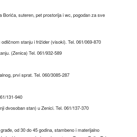
 Borića, suteren, pet prostorija i wc, pogodan za sve
dličnom stanju i frižider (visoki). Tel. 061/069-870
nju. (Zenica) Tel. 061/932-589
nog, prvi sprat. Tel. 060/3085-287
061/131-940
nji dvosoban stan) u Zenici. Tel. 061/137-370
 građe, od 30 do 45 godina, stambeno i materijalno