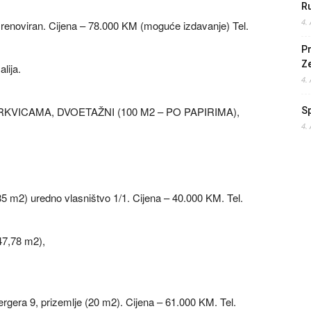
Ru
4.
e renoviran. Cijena – 78.000 KM (moguće izdavanje) Tel.
Pr
Z
lija.
4.
VICAMA, DVOETAŽNI (100 M2 – PO PAPIRIMA),
S
4.
85 m2) uredno vlasništvo 1/1. Cijena – 40.000 KM. Tel.
47,78 m2),
ergera 9, prizemlje (20 m2). Cijena – 61.000 KM. Tel.