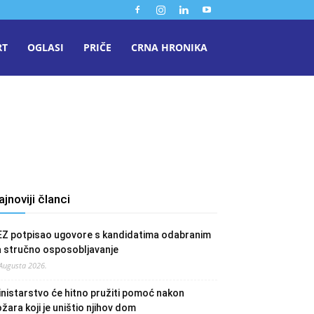
RT
OGLASI
PRIČE
CRNA HRONIKA
ajnoviji članci
EZ potpisao ugovore s kandidatima odabranim
a stručno osposobljavanje
 Augusta 2026.
nistarstvo će hitno pružiti pomoć nakon
žara koji je uništio njihov dom