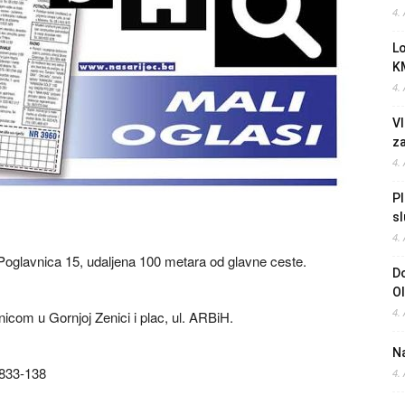
4.
L
K
4.
Vl
z
4.
Pl
sl
4.
Poglavnica 15, udaljena 100 metara od glavne ceste.
Do
O
4.
icom u Gornjoj Zenici i plac, ul. ARBiH.
Na
/833-138
4.