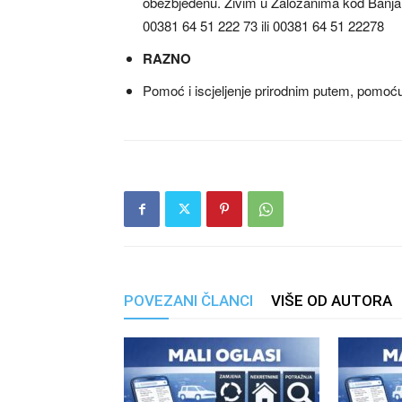
obezbjeđenu. Živim u Žalozanima kod Banja
00381 64 51 222 73 ili 00381 64 51 22278
RAZNO
Pomoć i iscjeljenje prirodnim putem, pomoć
POVEZANI ČLANCI
VIŠE OD AUTORA