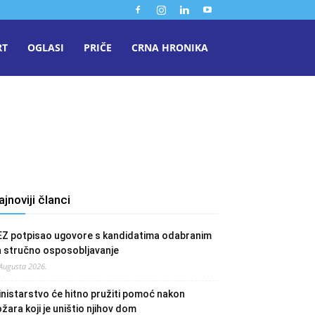
RT
OGLASI
PRIČE
CRNA HRONIKA
ajnoviji članci
EZ potpisao ugovore s kandidatima odabranim
a stručno osposobljavanje
 Augusta 2026.
nistarstvo će hitno pružiti pomoć nakon
žara koji je uništio njihov dom