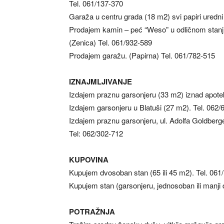
Tel. 061/137-370
Garaža u centru grada (18 m2) svi papiri uredni
Prodajem kamin – peć “Weso” u odličnom stanj
(Zenica) Tel. 061/932-589
Prodajem garažu. (Papirna) Tel. 061/782-515
IZNAJMLJIVANJE
Izdajem praznu garsonjeru (33 m2) iznad apoteke
Izdajem garsonjeru u Blatuši (27 m2). Tel. 062/
Izdajem praznu garsonjeru, ul. Adolfa Goldberg
Tel: 062/302-712
KUPOVINA
Kupujem dvosoban stan (65 ili 45 m2). Tel. 061
Kupujem stan (garsonjeru, jednosoban ili manji 
POTRAŽNJA