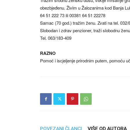
Tražim srodnu žensku dušu, vitkije mršavije gr
obezbjeđenu. Živim u Žalozanima kod Banja Lu
64 51 222 73 ili 00381 64 51 22278
Samac (70 god.) tražim ženu. Zvati na tel. 032
Slobodan i zdrav penzioner, traži slobodnu žen
Tel. 063/183-409
RAZNO
Pomoć i iscjeljenje prirodnim putem, pomoću u
POVEZANI ČLANCI
VIŠE OD AUTORA