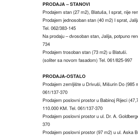
PRODAJA – STANOVI
Prodajem stan (27 m2), Blatuša, I sprat, nije re
Prodajem jednosoban stan (40 m2) I sprat, Jalij
Tel. 062/383-145
Na prodaju – dvosoban stan, Jalija, potpuno ren
734
Prodajem trosoban stan (73 m2) u Blatuši.
(soliter sa novom fasadom) Tel. 061/825-997
PRODAJA-OSTALO
Prodajem zemljište u Drivuši, Mišurin Do (985 m
061/137-370
Prodajem poslovni prostor u Babinoj Rijeci (47,
110.000 KM. Tel. 061/137-370
Prodajem poslovni prostor u ul. Dr. A. Goldberg
370
Prodajem poslovni prostor (97 m2) u ul. Aska Bo