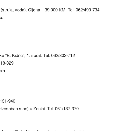
 (struja, voda). Cijena – 39.000 KM. Tel. 062/493-734
u.
 “B. Kidrič”, 1. sprat. Tel. 062/302-712
618-329
era.
/131-940
dvosoban stan) u Zenici. Tel. 061/137-370