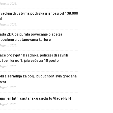
 Augusta 2026.
ovačkim društvima podrška u iznosu od 138.000
M
 Augusta 2026.
ada ZDK osigurala povećanje plaće za
aposlene u ustanovama kulture
 Augusta 2026.
aće prosvjetnih radnika, policije i državnih
užbenika od 1. jula veće za 10 posto
 Augusta 2026.
bra saradnja za bolju budućnost svih građana
lova
 Augusta 2026.
javljen hitni sastanak u sjedištu Vlade FBiH
 Augusta 2026.