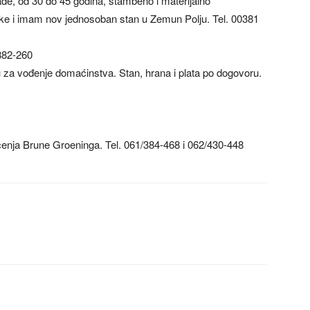
ađe, od 30 do 45 godina, stambeno i materijalno
ke i imam nov jednosoban stan u Zemun Polju. Tel. 00381
/882-260
u za vođenje domaćinstva. Stan, hrana i plata po dogovoru.
čenja Brune Groeninga. Tel. 061/384-468 i 062/430-448