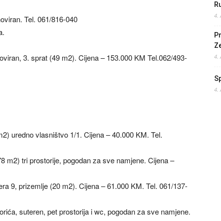
Ru
4.
noviran. Tel. 061/816-040
a.
Pr
Z
oviran, 3. sprat (49 m2). Cijena – 153.000 KM Tel.062/493-
4.
S
4.
2) uredno vlasništvo 1/1. Cijena – 40.000 KM. Tel.
78 m2) tri prostorije, pogodan za sve namjene. Cijena –
era 9, prizemlje (20 m2). Cijena – 61.000 KM. Tel. 061/137-
rića, suteren, pet prostorija i wc, pogodan za sve namjene.