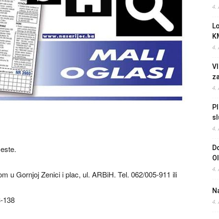
4.
L
K
4.
Vl
z
4.
Pl
sl
4.
este.
Do
O
4.
 u Gornjoj Zenici i plac, ul. ARBiH. Tel. 062/005-911 ili
Na
3-138
4.