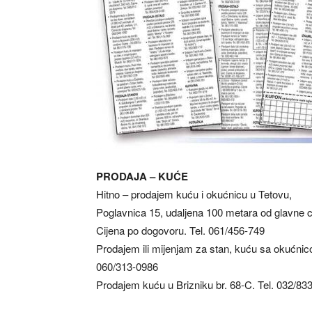
PRODAJA – KUĆE
Hitno – prodajem kuću i okućnicu u Tetovu,
Poglavnica 15, udaljena 100 metara od glavne c
Cijena po dogovoru. Tel. 061/456-749
Prodajem ili mijenjam za stan, kuću sa okućnicom
060/313-0986
Prodajem kuću u Brizniku br. 68-C. Tel. 032/83