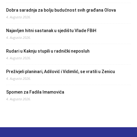
Dobra saradnja za bolju budućnost svih građana Olova
4. Augusta 2026.
Najavljen hitni sastanak u sjedištu Vlade FBiH
4. Augusta 2026.
Rudari u Kaknju stupili u radnički neposluh
4. Augusta 2026.
Preživjeli planinari, Adilović i Vidimlić, se vratili u Zenicu
4. Augusta 2026.
Spomen za Fadila Imamovića
4. Augusta 2026.