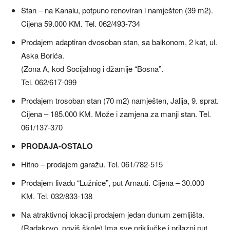
Stan – na Kanalu, potpuno renoviran i namješten (39 m2).
Cijena 59.000 KM. Tel. 062/493-734
Prodajem adaptiran dvosoban stan, sa balkonom, 2 kat, ul.
Aska Borića.
(Zona A, kod Socijalnog i džamije “Bosna”.
Tel. 062/617-099
Prodajem trosoban stan (70 m2) namješten, Jalija, 9. sprat.
Cijena – 185.000 KM. Može i zamjena za manji stan. Tel.
061/137-370
PRODAJA-OSTALO
Hitno – prodajem garažu. Tel. 061/782-515
Prodajem livadu “Lužnice”, put Arnauti. Cijena – 30.000
KM. Tel. 032/833-138
Na atraktivnoj lokaciji prodajem jedan dunum zemljišta.
(Radakovo, poviš škole) Ima sve priključke i prilazni put.