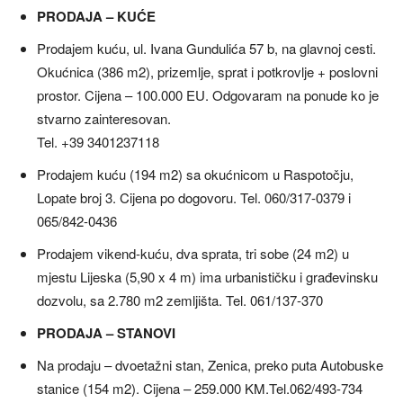
PRODAJA – KUĆE
Prodajem kuću, ul. Ivana Gundulića 57 b, na glavnoj cesti.
Okućnica (386 m2), prizemlje, sprat i potkrovlje + poslovni
prostor. Cijena – 100.000 EU. Odgovaram na ponude ko je
stvarno zainteresovan.
Tel. +39 3401237118
Prodajem kuću (194 m2) sa okućnicom u Raspotočju,
Lopate broj 3. Cijena po dogovoru. Tel. 060/317-0379 i
065/842-0436
Prodajem vikend-kuću, dva sprata, tri sobe (24 m2) u
mjestu Lijeska (5,90 x 4 m) ima urbanističku i građevinsku
dozvolu, sa 2.780 m2 zemljišta. Tel. 061/137-370
PRODAJA – STANOVI
Na prodaju – dvoetažni stan, Zenica, preko puta Autobuske
stanice (154 m2). Cijena – 259.000 KM.Tel.062/493-734