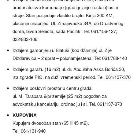
uračunate sve komunalije (grad.grijanje i ostalo) osim
struje. Stan posjeduje vlastito brojilo. Kirija 300 KM,
plačanje unaprijed. Ul. Zmajevačka 34A, do Društvenog
doma, bivša Selecta, sada Pacifik. Tel: 061/156-127;
032/833-106
Izdajem garsonjeru u Blatuši (kod džamije) ul. Zije
Dizdarevića – 2 sprat – polunamještena. Tel: 061/788-140
Izdajem garažu (16 m2) ul. dr. Abdulaha Aska Borića 30,
iza zgrade PIO, na duži vremenski period. Tel. 061/137-370
Izdajem poslovni prostor u centru grada,
ul. M. Tarabara 9/prizemlje (25 m2) pogodan za
advokatsku kancelariju, ordinaciju i sl. Tel. 061/137-370
KUPOVINA
Kupujem dvosoban stan (65 ili 45 m2).
Tel. 061/131-940