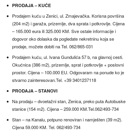
PRODAJA – KUĆE
Prodajem kuću u Zenici, ul. Zmajevačka. Korisna površina
(204 m2) i garaža, prizemlje, dva sprata i potkrovlje. Cijena
– 165.000 eura ili 325.000 KM. Sve ostale informacije i
dogovor oko dolaska da pogledate nekretninu koja se
prodaje, možete dobiti na Tel. 062/865-031
Prodajem kuću, ul. Ivana Gundulića 57 b, na glavnoj cesti.
Okućnica (386 m2), prizemlje, sprat i potkrovlje + poslovni
prostor. Cijena – 100.000 EU. Odgovaram na ponude ko je
stvarno zainteresovan.Tel. +39 3401237118
PRODAJA – STANOVI
Na prodaju – dvoetažni stan, Zenica, preko puta Autobuske
stanice (154 m2). Cijena – 259.000 KM.Tel.062/493-734
Stan – na Kanalu, potpuno renoviran i namješten (39 m2).
Cijena 59.000 KM. Tel. 062/493-734