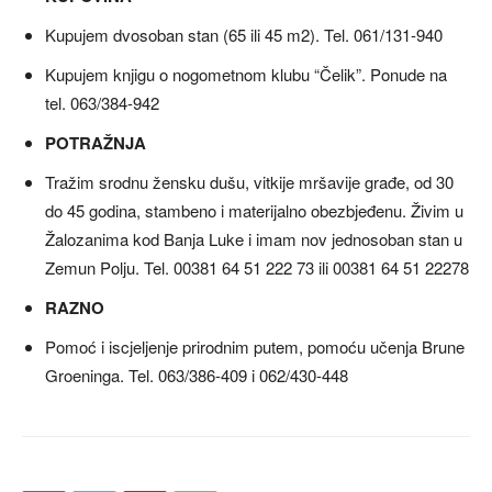
Kupujem dvosoban stan (65 ili 45 m2). Tel. 061/131-940
Kupujem knjigu o nogometnom klubu “Čelik”. Ponude na
tel. 063/384-942
POTRAŽNJA
Tražim srodnu žensku dušu, vitkije mršavije građe, od 30
do 45 godina, stambeno i materijalno obezbjeđenu. Živim u
Žalozanima kod Banja Luke i imam nov jednosoban stan u
Zemun Polju. Tel. 00381 64 51 222 73 ili 00381 64 51 22278
RAZNO
Pomoć i iscjeljenje prirodnim putem, pomoću učenja Brune
Groeninga. Tel. 063/386-409 i 062/430-448