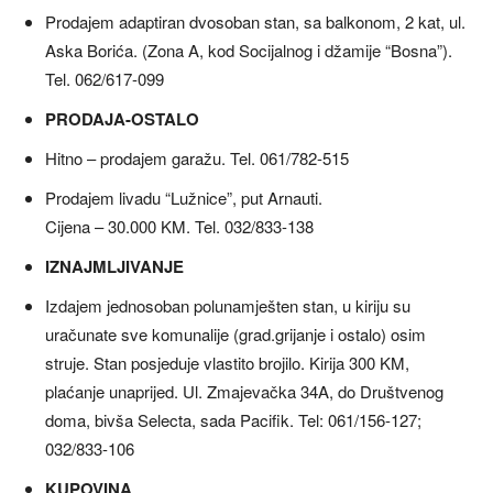
Prodajem adaptiran dvosoban stan, sa balkonom, 2 kat, ul.
Aska Borića. (Zona A, kod Socijalnog i džamije “Bosna”).
Tel. 062/617-099
PRODAJA-OSTALO
Hitno – prodajem garažu. Tel. 061/782-515
Prodajem livadu “Lužnice”, put Arnauti.
Cijena – 30.000 KM. Tel. 032/833-138
IZNAJMLJIVANJE
Izdajem jednosoban polunamješten stan, u kiriju su
uračunate sve komunalije (grad.grijanje i ostalo) osim
struje. Stan posjeduje vlastito brojilo. Kirija 300 KM,
plaćanje unaprijed. Ul. Zmajevačka 34A, do Društvenog
doma, bivša Selecta, sada Pacifik. Tel: 061/156-127;
032/833-106
KUPOVINA