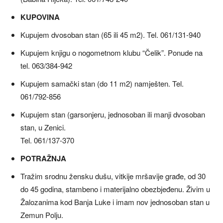
KUPOVINA
Kupujem dvosoban stan (65 ili 45 m2). Tel. 061/131-940
Kupujem knjigu o nogometnom klubu “Čelik”. Ponude na
tel. 063/384-942
Kupujem samački stan (do 11 m2) namješten. Tel.
061/792-856
Kupujem stan (garsonjeru, jednosoban ili manji dvosoban
stan, u Zenici.
Tel. 061/137-370
POTRAŽNJA
Tražim srodnu žensku dušu, vitkije mršavije građe, od 30
do 45 godina, stambeno i materijalno obezbjeđenu. Živim u
Žalozanima kod Banja Luke i imam nov jednosoban stan u
Zemun Polju.