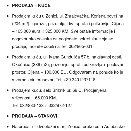
PRODAJA – KUĆE
Prodajem kuću u Zenici, ul. Zmajevačka. Korisna površina
(204 m2) i garaža, prizemlje, dva sprata i potkrovlje. Cijena
– 165.000 eura ili 325.000 KM. Sve ostale informacije i
dogovor oko dolaska da pogledate nekretninu koja se
prodaje, možete dobiti na Tel. 062/865-031
Prodajem kuću, ul. Ivana Gundulića 57 b, na glavnoj cesti.
Okućnica (386 m2), prizemlje, sprat i potkrovlje + poslovni
prostor. Cijena – 100.000 EU. Odgovaram na ponude ko je
stvarno zainteresovan.Tel. +39 3401237118
Prodajem kuću, selo Briznik br. 68 C. Procjenjena
vrijednost – 65.000 KM.
Tel. 032/833-138 ili 032/972-127
PRODAJA – STANOVI
Na prodaju – dvoetažni stan, Zenica, preko puta Autobuske