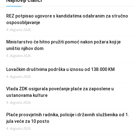
Najnoviji članci
REZ potpisao ugovore s kandidatima odabranim za stručno
osposobljavanje
4. Augusta 2026.
Ministarstvo će hitno pružiti pomoć nakon požara koji je
uništio njihov dom
4. Augusta 2026.
Lovačkim društvima podrška u iznosu od 138.000 KM
4. Augusta 2026.
Vlada ZDK osigurala povećanje plaće za zaposlene u
ustanovama kulture
4. Augusta 2026.
Plaće prosvjetnih radnika, policije i državnih službenika od 1.
jula veće za 10 posto
4. Augusta 2026.