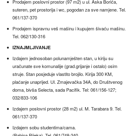
Prodajem poslovni prostor (97 m2) u ul. Aska Borića,
suteren, pet prostorija i wc, pogodan za sve namjene. Tel.
061/137-370
Prodajem ispravnu veš mašinu i kupujem šivaću mašinu.
Tel. 062/130-316
IZNAJMLJIVANJE
Izdajem jednosoban polunamješten stan, u kiriju su
uračunate sve komunalije (grad.grijanje i ostalo) osim
struje. Stan posjeduje vlastito brojilo. Kirija 300 KM,
plaćanje unaprijed. Ul. Zmajevačka 34A, do Društvenog
doma, bivša Selecta, sada Pacifik. Tel: 061/156-127;
032/833-106
Izdajem poslovni prostor (28 m2) ul. M. Tarabara 9. Tel.
061/137-370
Izdajem sobu studentima/cama.
(Babina Rijeka). Tel. 061/748-240