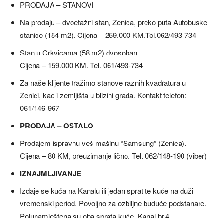
PRODAJA – STANOVI
Na prodaju – dvoetažni stan, Zenica, preko puta Autobuske
stanice (154 m2). Cijena – 259.000 KM.Tel.062/493-734
Stan u Crkvicama (58 m2) dvosoban.
Cijena – 159.000 KM. Tel. 061/493-734
Za naše klijente tražimo stanove raznih kvadratura u
Zenici, kao i zemljišta u blizini grada. Kontakt telefon:
061/146-967
PRODAJA – OSTALO
Prodajem ispravnu veš mašinu “Samsung” (Zenica).
Cijena – 80 KM, preuzimanje lično. Tel. 062/148-190 (viber)
IZNAJMLJIVANJE
Izdaje se kuća na Kanalu ili jedan sprat te kuće na duži
vremenski period. Povoljno za ozbiljne buduće podstanare.
Polunamještena su oba sprata kuće. Kanal br.4.