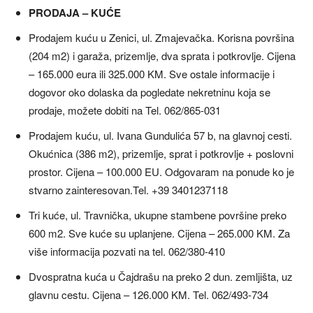
PRODAJA – KUĆE
Prodajem kuću u Zenici, ul. Zmajevačka. Korisna površina
(204 m2) i garaža, prizemlje, dva sprata i potkrovlje. Cijena
– 165.000 eura ili 325.000 KM. Sve ostale informacije i
dogovor oko dolaska da pogledate nekretninu koja se
prodaje, možete dobiti na Tel. 062/865-031
Prodajem kuću, ul. Ivana Gundulića 57 b, na glavnoj cesti.
Okućnica (386 m2), prizemlje, sprat i potkrovlje + poslovni
prostor. Cijena – 100.000 EU. Odgovaram na ponude ko je
stvarno zainteresovan.Tel. +39 3401237118
Tri kuće, ul. Travnička, ukupne stambene površine preko
600 m2. Sve kuće su uplanjene. Cijena – 265.000 KM. Za
više informacija pozvati na tel. 062/380-410
Dvospratna kuća u Čajdrašu na preko 2 dun. zemljišta, uz
glavnu cestu. Cijena – 126.000 KM. Tel. 062/493-734