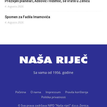
Preživjeli planinari, Adilović i Vidimlić, se vratili u Zenicu
4. Augusta 2026.
Spomen za Fadila Imamovića
4. Augusta 2026.
Sa vama od 1956. godine
Početna
O nama
Impressum
Pravila korištenja
Politika privatnosti
© Sva prava zadržava NIPD "Naša riječ" d.o.o. Zenica.