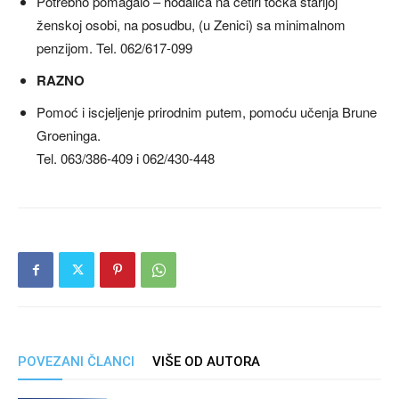
Potrebno pomagalo – hodalica na četiri točka starijoj
ženskoj osobi, na posudbu, (u Zenici) sa minimalnom
penzijom. Tel. 062/617-099
RAZNO
Pomoć i iscjeljenje prirodnim putem, pomoću učenja Brune
Groeninga.
Tel. 063/386-409 i 062/430-448
POVEZANI ČLANCI
VIŠE OD AUTORA