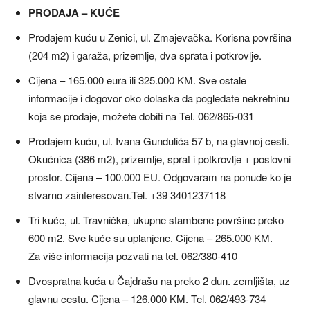
PRODAJA – KUĆE
Prodajem kuću u Zenici, ul. Zmajevačka. Korisna površina
(204 m2) i garaža, prizemlje, dva sprata i potkrovlje.
Cijena – 165.000 eura ili 325.000 KM. Sve ostale
informacije i dogovor oko dolaska da pogledate nekretninu
koja se prodaje, možete dobiti na Tel. 062/865-031
Prodajem kuću, ul. Ivana Gundulića 57 b, na glavnoj cesti.
Okućnica (386 m2), prizemlje, sprat i potkrovlje + poslovni
prostor. Cijena – 100.000 EU. Odgovaram na ponude ko je
stvarno zainteresovan.Tel. +39 3401237118
Tri kuće, ul. Travnička, ukupne stambene površine preko
600 m2. Sve kuće su uplanjene. Cijena – 265.000 KM.
Za više informacija pozvati na tel. 062/380-410
Dvospratna kuća u Čajdrašu na preko 2 dun. zemljišta, uz
glavnu cestu. Cijena – 126.000 KM. Tel. 062/493-734