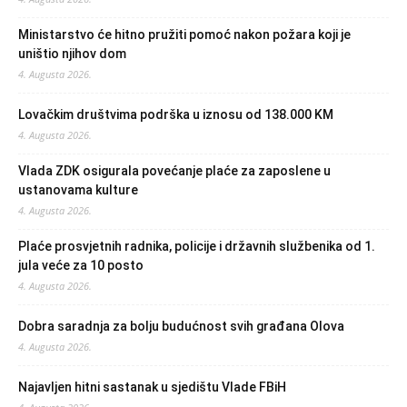
Ministarstvo će hitno pružiti pomoć nakon požara koji je
uništio njihov dom
4. Augusta 2026.
Lovačkim društvima podrška u iznosu od 138.000 KM
4. Augusta 2026.
Vlada ZDK osigurala povećanje plaće za zaposlene u
ustanovama kulture
4. Augusta 2026.
Plaće prosvjetnih radnika, policije i državnih službenika od 1.
jula veće za 10 posto
4. Augusta 2026.
Dobra saradnja za bolju budućnost svih građana Olova
4. Augusta 2026.
Najavljen hitni sastanak u sjedištu Vlade FBiH