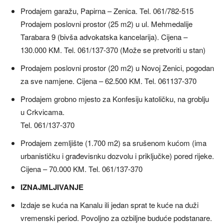
Prodajem garažu, Papirna – Zenica. Tel. 061/782-515
Prodajem poslovni prostor (25 m2) u ul. Mehmedalije
Tarabara 9 (bivša advokatska kancelarija). Cijena –
130.000 KM. Tel. 061/137-370 (Može se pretvoriti u stan)
Prodajem poslovni prostor (20 m2) u Novoj Zenici, pogodan
za sve namjene. Cijena – 62.500 KM. Tel. 061137-370
Prodajem grobno mjesto za Konfesiju katoličku, na groblju
u Crkvicama.
Tel. 061/137-370
Prodajem zemljište (1.700 m2) sa srušenom kućom (ima
urbanističku i građevisnku dozvolu i priključke) pored rijeke.
Cijena – 70.000 KM. Tel. 061/137-370
IZNAJMLJIVANJE
Izdaje se kuća na Kanalu ili jedan sprat te kuće na duži
vremenski period. Povoljno za ozbiljne buduće podstanare.