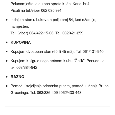
Polunamještena su oba sprata kuće. Kanal br.4.
Pisati na tel./viber 062 085 991
Izdajem stan u Lukovom polju broj 84, kod džamije,
namješten.
Tel. (viber) 064/422-15-06; Tel. 032/421-259
KUPOVINA
Kupujem dvosoban stan (65 ili 45 m2). Tel. 061/131-940
Kupujem knjigu o nogometnom klubu “Čelik”. Ponude na
tel. 063/384-942
RAZNO
Pomoć i iscjeljenje prirodnim putem, pomoću učenja Brune
Groeninga. Tel. 063/386-409 i 062/430-448