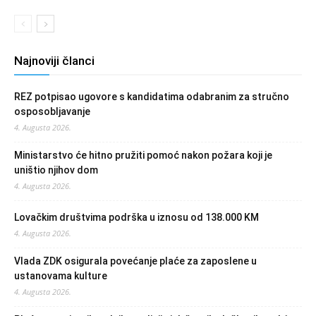
Najnoviji članci
REZ potpisao ugovore s kandidatima odabranim za stručno
osposobljavanje
4. Augusta 2026.
Ministarstvo će hitno pružiti pomoć nakon požara koji je
uništio njihov dom
4. Augusta 2026.
Lovačkim društvima podrška u iznosu od 138.000 KM
4. Augusta 2026.
Vlada ZDK osigurala povećanje plaće za zaposlene u
ustanovama kulture
4. Augusta 2026.