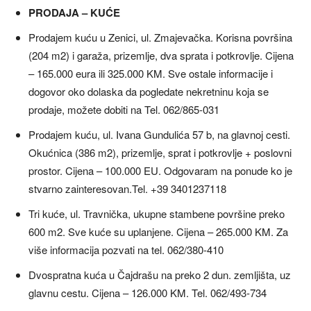
PRODAJA – KUĆE
Prodajem kuću u Zenici, ul. Zmajevačka. Korisna površina
(204 m2) i garaža, prizemlje, dva sprata i potkrovlje. Cijena
– 165.000 eura ili 325.000 KM. Sve ostale informacije i
dogovor oko dolaska da pogledate nekretninu koja se
prodaje, možete dobiti na Tel. 062/865-031
Prodajem kuću, ul. Ivana Gundulića 57 b, na glavnoj cesti.
Okućnica (386 m2), prizemlje, sprat i potkrovlje + poslovni
prostor. Cijena – 100.000 EU. Odgovaram na ponude ko je
stvarno zainteresovan.Tel. +39 3401237118
Tri kuće, ul. Travnička, ukupne stambene površine preko
600 m2. Sve kuće su uplanjene. Cijena – 265.000 KM. Za
više informacija pozvati na tel. 062/380-410
Dvospratna kuća u Čajdrašu na preko 2 dun. zemljišta, uz
glavnu cestu. Cijena – 126.000 KM. Tel. 062/493-734