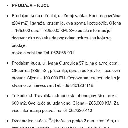
PRODAJA – KUĆE
Prodajem kuću u Zenici, ul. Zmajevačka. Korisna površina
(204 m2) i garaža, prizemlje, dva sprata i potkrovlje. Cijena
– 165.000 eura ili 325.000 KM. Sve ostale informacije i
dogovor oko dolaska da pogledate nekretninu koja se
prodaje,
možete dobiti na Tel. 062/865-031
Prodajem kuću, ul. Ivana Gundulića 57 b, na glavnoj cesti.
Okućnica (386 m2), prizemlje, sprat i potkrovlje + poslovni
prostor. Cijena – 100.000 EU. Odgovaram na ponude ko je
stvarno zainteresovan.Tel. +39 3401237118
Tri kuće, ul. Travnička, ukupne stambene površine preko
600 m2. Sve kuće su uplanjene. Cijena – 265.000 KM. Za
više informacija pozvati na tel. 062/380-410
Dvospratna kuća u Čajdrašu na preko 2 dun. zemljišta, uz
glavnu cestu. Cijena – 126.000 KM. Tel. 062/493-734