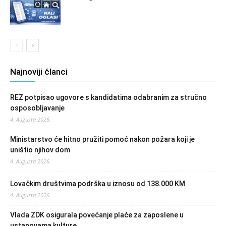
Najnoviji članci
REZ potpisao ugovore s kandidatima odabranim za stručno
osposobljavanje
4. Augusta 2026.
Ministarstvo će hitno pružiti pomoć nakon požara koji je
uništio njihov dom
4. Augusta 2026.
Lovačkim društvima podrška u iznosu od 138.000 KM
4. Augusta 2026.
Vlada ZDK osigurala povećanje plaće za zaposlene u
ustanovama kulture