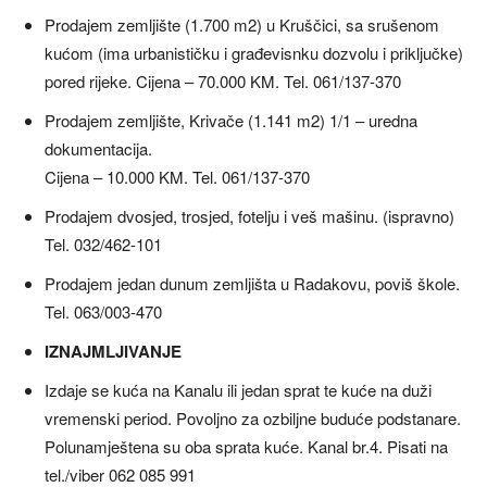
Prodajem zemljište (1.700 m2) u Kruščici, sa srušenom
kućom (ima urbanističku i građevisnku dozvolu i priključke)
pored rijeke. Cijena – 70.000 KM. Tel. 061/137-370
Prodajem zemljište, Krivače (1.141 m2) 1/1 – uredna
dokumentacija.
Cijena – 10.000 KM. Tel. 061/137-370
Prodajem dvosjed, trosjed, fotelju i veš mašinu. (ispravno)
Tel. 032/462-101
Prodajem jedan dunum zemljišta u Radakovu, poviš škole.
Tel. 063/003-470
IZNAJMLJIVANJE
Izdaje se kuća na Kanalu ili jedan sprat te kuće na duži
vremenski period. Povoljno za ozbiljne buduće podstanare.
Polunamještena su oba sprata kuće. Kanal br.4. Pisati na
tel./viber 062 085 991