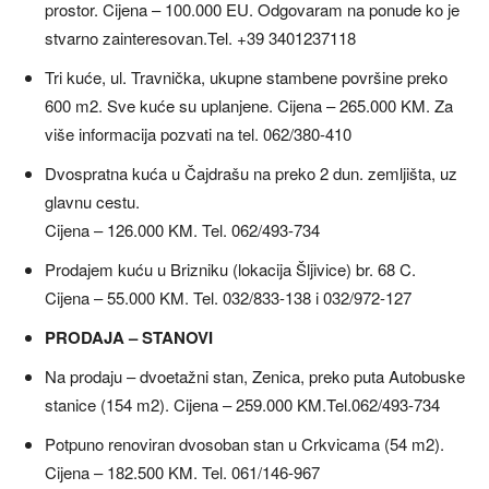
prostor. Cijena – 100.000 EU. Odgovaram na ponude ko je
stvarno zainteresovan.Tel. +39 3401237118
Tri kuće, ul. Travnička, ukupne stambene površine preko
600 m2. Sve kuće su uplanjene. Cijena – 265.000 KM. Za
više informacija pozvati na tel. 062/380-410
Dvospratna kuća u Čajdrašu na preko 2 dun. zemljišta, uz
glavnu cestu.
Cijena – 126.000 KM. Tel. 062/493-734
Prodajem kuću u Brizniku (lokacija Šljivice) br. 68 C.
Cijena – 55.000 KM. Tel. 032/833-138 i 032/972-127
PRODAJA – STANOVI
Na prodaju – dvoetažni stan, Zenica, preko puta Autobuske
stanice (154 m2). Cijena – 259.000 KM.Tel.062/493-734
Potpuno renoviran dvosoban stan u Crkvicama (54 m2).
Cijena – 182.500 KM. Tel. 061/146-967