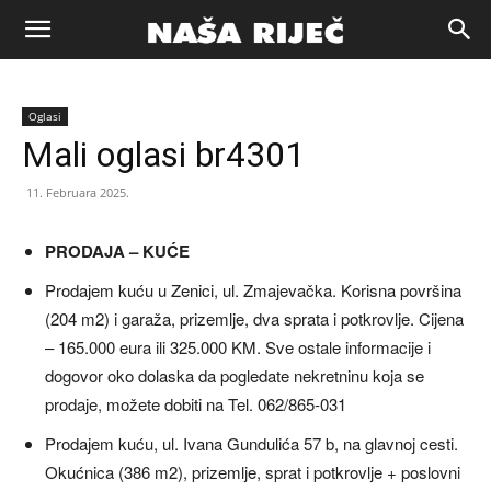
Naša
Oglasi
riječ
Mali oglasi br4301
11. Februara 2025.
Zenica
PRODAJA – KUĆE
Prodajem kuću u Zenici, ul. Zmajevačka. Korisna površina
(204 m2) i garaža, prizemlje, dva sprata i potkrovlje. Cijena
– 165.000 eura ili 325.000 KM. Sve ostale informacije i
dogovor oko dolaska da pogledate nekretninu koja se
prodaje, možete dobiti na Tel. 062/865-031
Prodajem kuću, ul. Ivana Gundulića 57 b, na glavnoj cesti.
Okućnica (386 m2), prizemlje, sprat i potkrovlje + poslovni