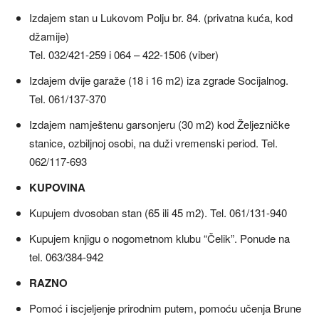
Izdajem stan u Lukovom Polju br. 84. (privatna kuća, kod
džamije)
Tel. 032/421-259 i 064 – 422-1506 (viber)
Izdajem dvije garaže (18 i 16 m2) iza zgrade Socijalnog.
Tel. 061/137-370
Izdajem namještenu garsonjeru (30 m2) kod Željezničke
stanice, ozbiljnoj osobi, na duži vremenski period. Tel.
062/117-693
KUPOVINA
Kupujem dvosoban stan (65 ili 45 m2). Tel. 061/131-940
Kupujem knjigu o nogometnom klubu “Čelik”. Ponude na
tel. 063/384-942
RAZNO
Pomoć i iscjeljenje prirodnim putem, pomoću učenja Brune