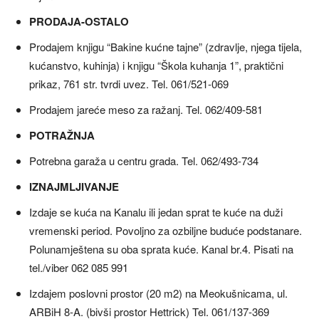
PRODAJA-OSTALO
Prodajem knjigu “Bakine kućne tajne” (zdravlje, njega tijela,
kućanstvo, kuhinja) i knjigu “Škola kuhanja 1”, praktični
prikaz, 761 str. tvrdi uvez. Tel. 061/521-069
Prodajem jareće meso za ražanj. Tel. 062/409-581
POTRAŽNJA
Potrebna garaža u centru grada. Tel. 062/493-734
IZNAJMLJIVANJE
Izdaje se kuća na Kanalu ili jedan sprat te kuće na duži
vremenski period. Povoljno za ozbiljne buduće podstanare.
Polunamještena su oba sprata kuće. Kanal br.4. Pisati na
tel./viber 062 085 991
Izdajem poslovni prostor (20 m2) na Meokušnicama, ul.
ARBiH 8-A. (bivši prostor Hettrick) Tel. 061/137-369