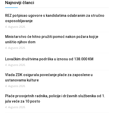
Najnoviji članci
REZ potpisao ugovore s kandidatima odabranim za stručno
osposobljavanje
4. Augusta 2026.
Ministarstvo će hitno pružiti pomoć nakon požara koji je
uništio njihov dom
4. Augusta 2026.
Lovačkim društvima podrška u iznosu od 138.000 KM
4. Augusta 2026.
Vlada ZDK osigurala povećanje plaće za zaposlene u
ustanovama kulture
4. Augusta 2026.
Plaće prosvjetnih radnika, policije i državnih službenika od 1.
jula veće za 10 posto
4. Augusta 2026.