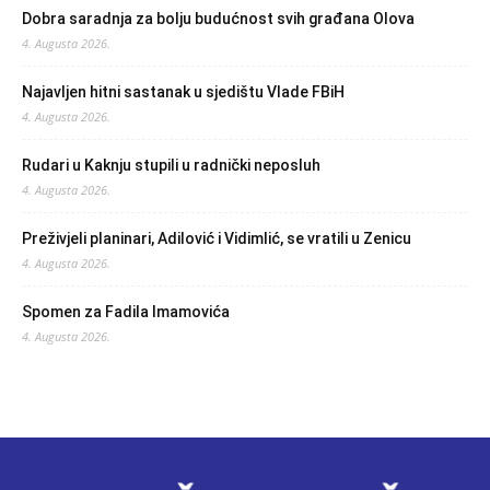
Dobra saradnja za bolju budućnost svih građana Olova
4. Augusta 2026.
Najavljen hitni sastanak u sjedištu Vlade FBiH
4. Augusta 2026.
Rudari u Kaknju stupili u radnički neposluh
4. Augusta 2026.
Preživjeli planinari, Adilović i Vidimlić, se vratili u Zenicu
4. Augusta 2026.
Spomen za Fadila Imamovića
4. Augusta 2026.