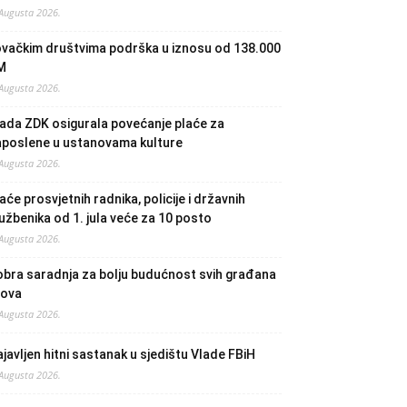
 Augusta 2026.
ovačkim društvima podrška u iznosu od 138.000
M
 Augusta 2026.
ada ZDK osigurala povećanje plaće za
aposlene u ustanovama kulture
 Augusta 2026.
aće prosvjetnih radnika, policije i državnih
užbenika od 1. jula veće za 10 posto
 Augusta 2026.
bra saradnja za bolju budućnost svih građana
lova
 Augusta 2026.
javljen hitni sastanak u sjedištu Vlade FBiH
 Augusta 2026.