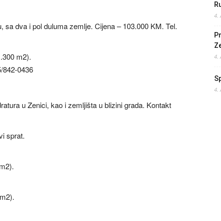
Ru
4.
, sa dva i pol duluma zemlje. Cijena – 103.000 KM. Tel.
Pr
Z
1.300 m2).
4.
65/842-0436
S
4.
atura u Zenici, kao i zemljišta u blizini grada. Kontakt
i sprat.
 m2).
 m2).