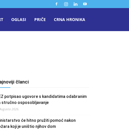
RT
OGLASI
PRIČE
CRNA HRONIKA
ajnoviji članci
EZ potpisao ugovore s kandidatima odabranim
a stručno osposobljavanje
 Augusta 2026.
nistarstvo će hitno pružiti pomoć nakon
žara koji je uništio njihov dom