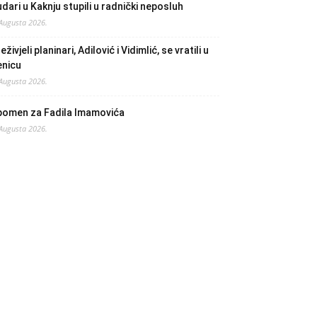
dari u Kaknju stupili u radnički neposluh
 Augusta 2026.
eživjeli planinari, Adilović i Vidimlić, se vratili u
enicu
 Augusta 2026.
pomen za Fadila Imamovića
 Augusta 2026.