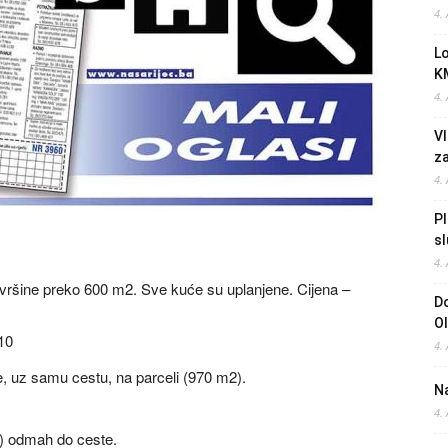
4.
L
K
4.
Vl
z
4.
Pl
sl
4.
ovršine preko 600 m2. Sve kuće su uplanjene. Cijena –
Do
O
410
4.
je, uz samu cestu, na parceli (970 m2).
Na
4.
e) odmah do ceste.