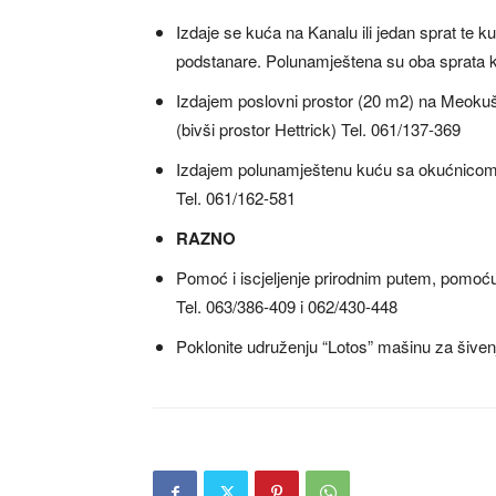
Izdaje se kuća na Kanalu ili jedan sprat te 
podstanare. Polunamještena su oba sprata kuć
Izdajem poslovni prostor (20 m2) na Meoku
(bivši prostor Hettrick) Tel. 061/137-369
Izdajem polunamještenu kuću sa okućnico
Tel. 061/162-581
RAZNO
Pomoć i iscjeljenje prirodnim putem, pomoć
Tel. 063/386-409 i 062/430-448
Poklonite udruženju “Lotos” mašinu za šivenj