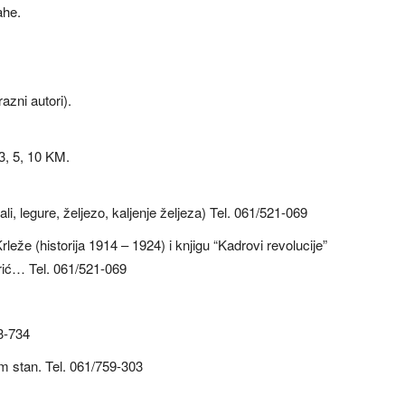
ahe.
azni autori).
3, 5, 10 KM.
i, legure, željezo, kaljenje željeza) Tel. 061/521-069
eže (historija 1914 – 1924) i knjigu “Kadrovi revolucije”
drić… Tel. 061/521-069
3-734
m stan. Tel. 061/759-303