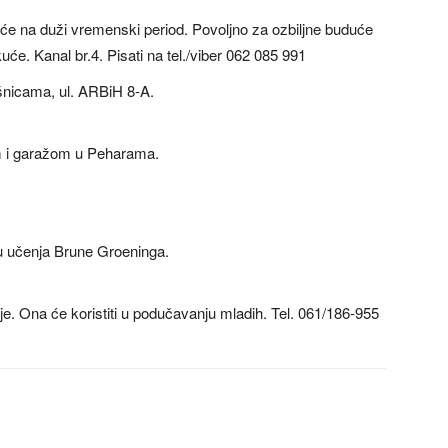
kuće na duži vremenski period. Povoljno za ozbiljne buduće
e. Kanal br.4. Pisati na tel./viber 062 085 991
šnicama, ul. ARBiH 8-A.
m i garažom u Peharama.
u učenja Brune Groeninga.
e. Ona će koristiti u podučavanju mladih. Tel. 061/186-955