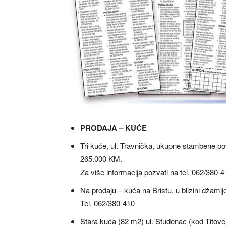
PRODAJA – KUĆE
Tri kuće, ul. Travnička, ukupne stambene p
265.000 KM.
Za više informacija pozvati na tel. 062/380-
Na prodaju – kuća na Bristu, u blizini džami
Tel. 062/380-410
Stara kuća (82 m2) ul. Studenac (kod Titov