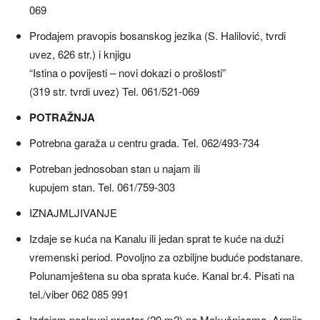
069
Prodajem pravopis bosanskog jezika (S. Halilović, tvrdi
uvez, 626 str.) i knjigu
“Istina o povijesti – novi dokazi o prošlosti”
(319 str. tvrdi uvez) Tel. 061/521-069
POTRAŽNJA
Potrebna garaža u centru grada. Tel. 062/493-734
Potreban jednosoban stan u najam ili
kupujem stan. Tel. 061/759-303
IZNAJMLJIVANJE
Izdaje se kuća na Kanalu ili jedan sprat te kuće na duži
vremenski period. Povoljno za ozbiljne buduće podstanare.
Polunamještena su oba sprata kuće. Kanal br.4. Pisati na
tel./viber 062 085 991
Izdajem poslovni prostor (20 m2) na Mokušnicama, Armije