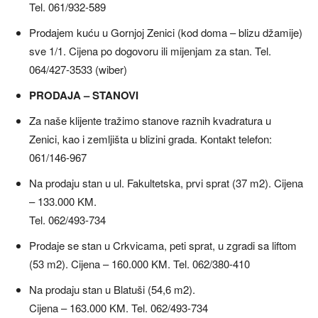
Tel. 061/932-589
Prodajem kuću u Gornjoj Zenici (kod doma – blizu džamije)
sve 1/1. Cijena po dogovoru ili mijenjam za stan. Tel.
064/427-3533 (wiber)
PRODAJA – STANOVI
Za naše klijente tražimo stanove raznih kvadratura u
Zenici, kao i zemljišta u blizini grada. Kontakt telefon:
061/146-967
Na prodaju stan u ul. Fakultetska, prvi sprat (37 m2). Cijena
– 133.000 KM.
Tel. 062/493-734
Prodaje se stan u Crkvicama, peti sprat, u zgradi sa liftom
(53 m2). Cijena – 160.000 KM. Tel. 062/380-410
Na prodaju stan u Blatuši (54,6 m2).
Cijena – 163.000 KM. Tel. 062/493-734