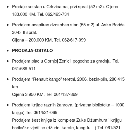
Prodaje se stan u Crkvicama, prvi sprat (52 m2). Cijena –
183.000 KM. Tel. 062/493-734
Prodajem adaptiran dvosoban stan (55 m2) ul. Aska Borića
30-b, II sprat.
Cijena – 200.000 KM. Tel. 062/617-099
PRODAJA-OSTALO
Prodajem plac u Gornjoj Zenici, pogodno za gradnju. Tel.
061/689-511
Prodajem “Renault kango” teretni, 2006, bezin-plin, 280.415
km.
Cijena 3.950 KM. Tel. 061/137-369
Prodajem knjige raznih žanrova. (privatna biblioteka – 1000
knjiga) Tel. 061/521-069
Prodajem šest knjiga iz kompleta Zuke Džumhura i knjigu
borilačke vještine (džudo, karate, kung-fu…) Tel. 061/521-