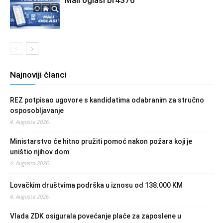
Mali oglasi br4376
Najnoviji članci
REZ potpisao ugovore s kandidatima odabranim za stručno
osposobljavanje
4. Augusta 2026.
Ministarstvo će hitno pružiti pomoć nakon požara koji je
uništio njihov dom
4. Augusta 2026.
Lovačkim društvima podrška u iznosu od 138.000 KM
4. Augusta 2026.
Vlada ZDK osigurala povećanje plaće za zaposlene u