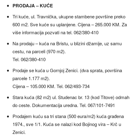
PRODAJA – KUĆE
Tri kuće, ul. Travnička, ukupne stambene površine preko
600 m2. Sve kuće su uplanjene. Cijena – 265.000 KM. Za
više informacija pozvati na tel. 062/380-410
Na prodaju – kuća na Bristu, u blizini džamije, uz samu
cestu, na parceli (970 m2).
Tel. 062/380-410
Prodaje se kuća u Gornjoj Zenici. (dva sprata, površina
parcele 1.177 m2).
Cijena – 105.000 KM. Tel. 062/493-734
Stara kuća (82 m2) ul. Studenac br. 13 (kod Titove) odmah
do ceste. Dokumentacija uredna. Tel. 067/101-7491
Prodajem kuću sa tri stana (500 eura/m2) kuća građena
1974., sve 1/1. Kuća se nalazi kod Bojinog vira – Krč u
Zenici.