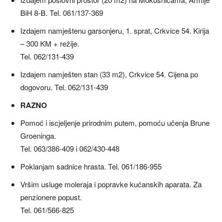
BiH 8-B. Tel. 061/137-369
Izdajem namještenu garsonjeru, 1. sprat, Crkvice 54. Kirija
– 300 KM + režije.
Tel. 062/131-439
Izdajem namješten stan (33 m2), Crkvice 54. Cijena po
dogovoru. Tel. 062/131-439
RAZNO
Pomoć i iscjeljenje prirodnim putem, pomoću učenja Brune
Groeninga.
Tel. 063/386-409 i 062/430-448
Poklanjam sadnice hrasta. Tel. 061/186-955
Vršim usluge moleraja i popravke kućanskih aparata. Za
penzionere popust.
Tel. 061/566-825