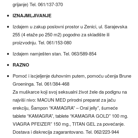
grijanje) Tel. 061/137-370
IZNAJMLJIVANJE
Izdajem u zakup poslovni prostor u Zenici, ul. Sarajevska
255 (4 etaže po 250 m2) pogodno za skladište ili
proizvodnju. Tel. 061/153-080
Izdajem namješten stan. Tel. 063/589-854
RAZNO
Pomoć i iscjeljenje duhovnim putem, pomoću učenja Brune
Groeninga. Tel. 061/384-468
Za muškarce koji svoj seksualni život žele da podignu na
najviši nivo: MACUN MED prirodni preparat za jaču
erekciju, Šampon “KAMAGRA” – Oral jelly”, šumeće
tablete “KAMAGRA”, tablete “KAMAGRA GOLD” 100 mg.
VIAGRA PFEIZER” 150 mg., TITAN GEL za povećanje.
Dostava i diskrecija zagarantovano. Tel. 062/223-944