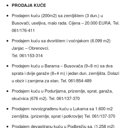
PRODAJA KUĆE
Prodajem kuću (200m2) sa zemljištem (3 dun.) u
Busovači, useljiva, malo rada. Cijena – 20.000 EURA. Tel.
061/176-411
Prodajem kuću sa dvorištem i voćnjakom (6.099 m2)
Janjac – Obrenovci.
Tel. 061/153-314
Prodajem kuću u Barama – Busovača (9×8 m) sa dva
sprata i dvije garaže (8×4 m) i jedan dun. zemljišta. Dolazi
u obzir i zamjena za stan. Tel. 061/854-489
Prodajem kuću u Podurijama, prizemlje, sprat, garaža,
okućnica (676 m2). Tel. 061/137-370
Prodajem novoizgrađenu kuću u Lukama sa 1.600 m2
zemljišta. (prizemlje, sprat i potkrovlje) Tel. 061/137-370
Prodajem devastiranu kuću u Podbrežju sa, (1.258 m2)