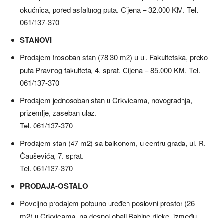
okućnica, pored asfaltnog puta. Cijena – 32.000 KM. Tel.
061/137-370
STANOVI
Prodajem trosoban stan (78,30 m2) u ul. Fakultetska, preko
puta Pravnog fakulteta, 4. sprat. Cijena – 85.000 KM. Tel.
061/137-370
Prodajem jednosoban stan u Crkvicama, novogradnja,
prizemlje, zaseban ulaz.
Tel. 061/137-370
Prodajem stan (47 m2) sa balkonom, u centru grada, ul. R.
Čauševića, 7. sprat.
Tel. 061/137-370
PRODAJA-OSTALO
Povoljno prodajem potpuno uređen poslovni prostor (26
m2) u Crkvicama, na desnoj obali Babine rijeke, između