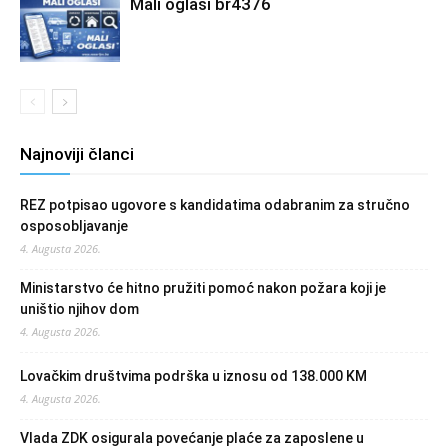
Mali oglasi br4376
Najnoviji članci
REZ potpisao ugovore s kandidatima odabranim za stručno
osposobljavanje
4. Augusta 2026.
Ministarstvo će hitno pružiti pomoć nakon požara koji je
uništio njihov dom
4. Augusta 2026.
Lovačkim društvima podrška u iznosu od 138.000 KM
4. Augusta 2026.
Vlada ZDK osigurala povećanje plaće za zaposlene u