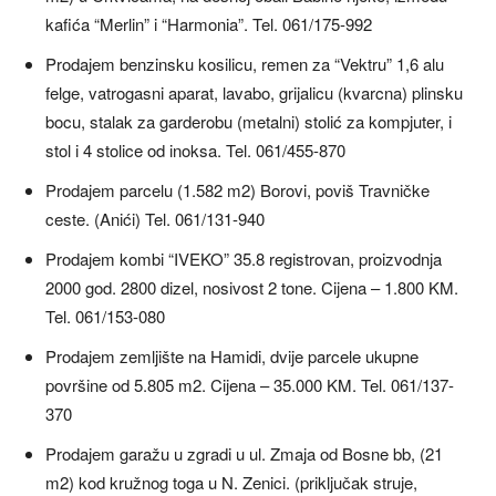
kafića “Merlin” i “Harmonia”. Tel. 061/175-992
Prodajem benzinsku kosilicu, remen za “Vektru” 1,6 alu
felge, vatrogasni aparat, lavabo, grijalicu (kvarcna) plinsku
bocu, stalak za garderobu (metalni) stolić za kompjuter, i
stol i 4 stolice od inoksa. Tel. 061/455-870
Prodajem parcelu (1.582 m2) Borovi, poviš Travničke
ceste. (Anići) Tel. 061/131-940
Prodajem kombi “IVEKO” 35.8 registrovan, proizvodnja
2000 god. 2800 dizel, nosivost 2 tone. Cijena – 1.800 KM.
Tel. 061/153-080
Prodajem zemljište na Hamidi, dvije parcele ukupne
površine od 5.805 m2. Cijena – 35.000 KM. Tel. 061/137-
370
Prodajem garažu u zgradi u ul. Zmaja od Bosne bb, (21
m2) kod kružnog toga u N. Zenici. (priključak struje,