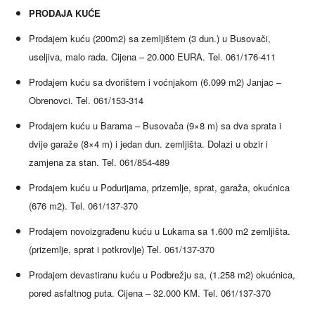
PRODAJA KUĆE
Prodajem kuću (200m2) sa zemljištem (3 dun.) u Busovači,
useljiva, malo rada. Cijena – 20.000 EURA. Tel. 061/176-411
Prodajem kuću sa dvorištem i voćnjakom (6.099 m2) Janjac –
Obrenovci. Tel. 061/153-314
Prodajem kuću u Barama – Busovača (9×8 m) sa dva sprata i
dvije garaže (8×4 m) i jedan dun. zemljišta. Dolazi u obzir i
zamjena za stan. Tel. 061/854-489
Prodajem kuću u Podurijama, prizemlje, sprat, garaža, okućnica
(676 m2). Tel. 061/137-370
Prodajem novoizgrađenu kuću u Lukama sa 1.600 m2 zemljišta.
(prizemlje, sprat i potkrovlje) Tel. 061/137-370
Prodajem devastiranu kuću u Podbrežju sa, (1.258 m2) okućnica,
pored asfaltnog puta. Cijena – 32.000 KM. Tel. 061/137-370