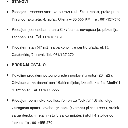
STANOVI
Prodajem trosoban stan (78,30 m2) u ul. Fakultetska, preko puta
Pravnog fakulteta, 4. sprat. Cijena – 85.000 KM. Tel. 061/137-370
Prodajem jednosoban stan u Crkvicama, novogradnja, prizemlje,
zaseban ulaz. Tel. 061/137-370
Prodajem stan (47 m2) sa balkonom, u centru grada, ul. R.
Čauševića, 7. sprat. Tel. 061/137-370
PRODAJA-OSTALO
Povoljno prodajem potpuno uređen poslovni prostor (26 m2) u
Crkvicama, na desnoj obali Babine rijeke, između kafića “Merlin” i
“Harmonia”. Tel. 061/175-992
Prodajem benzinsku kosilicu, remen za “Vektru” 1,6 alu felge,
vatrogasni aparat, lavabo, grijalicu (kvarcna) plinsku bocu, stalak
za garderobu (metalni) stolić za kompjuter, i stol i 4 stolice od
inoksa. Tel. 061/455-870