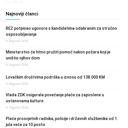
Najnoviji članci
REZ potpisao ugovore s kandidatima odabranim za stručno
osposobljavanje
4. Augusta 2026.
Ministarstvo će hitno pružiti pomoć nakon požara koji je
uništio njihov dom
4. Augusta 2026.
Lovačkim društvima podrška u iznosu od 138.000 KM
4. Augusta 2026.
Vlada ZDK osigurala povećanje plaće za zaposlene u
ustanovama kulture
4. Augusta 2026.
Plaće prosvjetnih radnika, policije i državnih službenika od 1.
jula veće za 10 posto