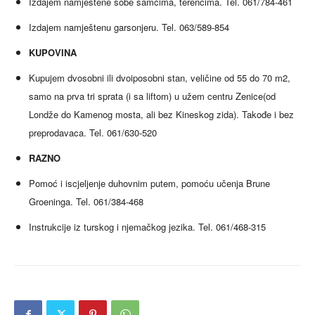
Izdajem namještene sobe samcima, terencima. Tel. 061/784-461
Izdajem namještenu garsonjeru. Tel. 063/589-854
KUPOVINA
Kupujem dvosobni ili dvoiposobni stan, veličine od 55 do 70 m2,
samo na prva tri sprata (i sa liftom) u užem centru Zenice(od
Londže do Kamenog mosta, ali bez Kineskog zida). Takođe i bez
preprodavaca. Tel. 061/630-520
RAZNO
Pomoć i iscjeljenje duhovnim putem, pomoću učenja Brune
Groeninga. Tel. 061/384-468
Instrukcije iz turskog i njemačkog jezika. Tel. 061/468-315