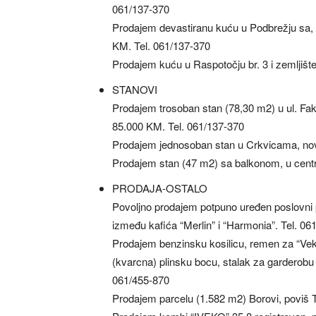
061/137-370
Prodajem devastiranu kuću u Podbrežju sa, (
KM. Tel. 061/137-370
Prodajem kuću u Raspotočju br. 3 i zemljišt
STANOVI
Prodajem trosoban stan (78,30 m2) u ul. Faku
85.000 KM. Tel. 061/137-370
Prodajem jednosoban stan u Crkvicama, novo
Prodajem stan (47 m2) sa balkonom, u centru
PRODAJA-OSTALO
Povoljno prodajem potpuno uređen poslovni p
između kafića “Merlin” i “Harmonia”. Tel. 06
Prodajem benzinsku kosilicu, remen za “Vektru
(kvarcna) plinsku bocu, stalak za garderobu (m
061/455-870
Prodajem parcelu (1.582 m2) Borovi, poviš T