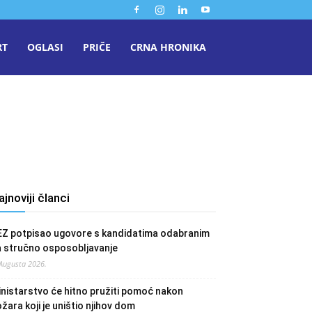
RT
OGLASI
PRIČE
CRNA HRONIKA
ajnoviji članci
EZ potpisao ugovore s kandidatima odabranim
a stručno osposobljavanje
 Augusta 2026.
nistarstvo će hitno pružiti pomoć nakon
žara koji je uništio njihov dom