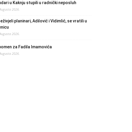
dari u Kaknju stupili u radnički neposluh
 Augusta 2026.
eživjeli planinari, Adilović i Vidimlić, se vratili u
enicu
 Augusta 2026.
pomen za Fadila Imamovića
 Augusta 2026.