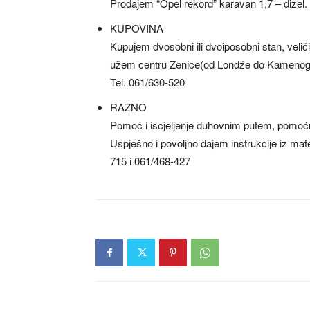
Prodajem “Opel rekord” karavan 1,7 – dizel. 
KUPOVINA
Kupujem dvosobni ili dvoiposobni stan, veliči
užem centru Zenice(od Londže do Kamenog m
Tel. 061/630-520
RAZNO
Pomoć i iscjeljenje duhovnim putem, pomoć
Uspješno i povoljno dajem instrukcije iz mat
715 i 061/468-427