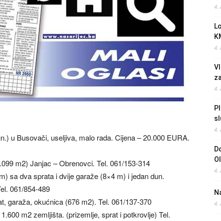
4.
L
K
4.
Vl
z
4.
Pl
sl
4.
.) u Busovači, useljiva, malo rada. Cijena – 20.000 EURA.
Do
O
.099 m2) Janjac – Obrenovci. Tel. 061/153-314
4.
sa dva sprata i dvije garaže (8×4 m) i jedan dun.
Tel. 061/854-489
Na
t, garaža, okućnica (676 m2). Tel. 061/137-370
4.
00 m2 zemljišta. (prizemlje, sprat i potkrovlje) Tel.