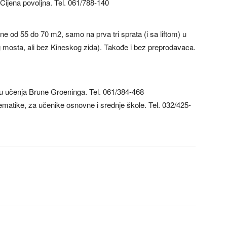
Cijena povoljna. Tel. 061/788-140
ne od 55 do 70 m2, samo na prva tri sprata (i sa liftom) u
osta, ali bez Kineskog zida). Takođe i bez preprodavaca.
u učenja Brune Groeninga. Tel. 061/384-468
ematike, za učenike osnovne i srednje škole. Tel. 032/425-