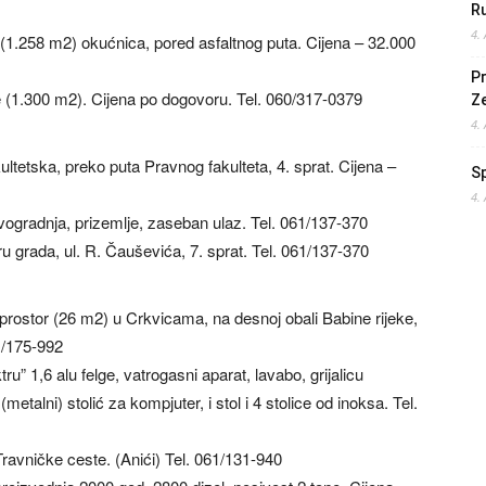
Ru
4.
1.258 m2) okućnica, pored asfaltnog puta. Cijena – 32.000
Pr
e (1.300 m2). Cijena po dogovoru. Tel. 060/317-0379
Z
4.
ltetska, preko puta Pravnog fakulteta, 4. sprat. Cijena –
S
4.
gradnja, prizemlje, zaseban ulaz. Tel. 061/137-370
 grada, ul. R. Čauševića, 7. sprat. Tel. 061/137-370
rostor (26 m2) u Crkvicama, na desnoj obali Babine rijeke,
1/175-992
” 1,6 alu felge, vatrogasni aparat, lavabo, grijalicu
etalni) stolić za kompjuter, i stol i 4 stolice od inoksa. Tel.
ravničke ceste. (Anići) Tel. 061/131-940