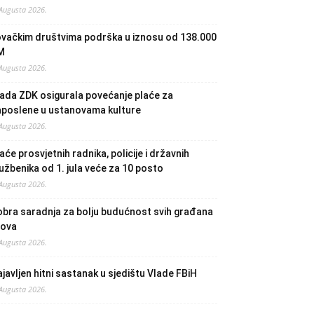
 Augusta 2026.
ovačkim društvima podrška u iznosu od 138.000
M
 Augusta 2026.
ada ZDK osigurala povećanje plaće za
aposlene u ustanovama kulture
 Augusta 2026.
aće prosvjetnih radnika, policije i državnih
užbenika od 1. jula veće za 10 posto
 Augusta 2026.
bra saradnja za bolju budućnost svih građana
lova
 Augusta 2026.
javljen hitni sastanak u sjedištu Vlade FBiH
 Augusta 2026.