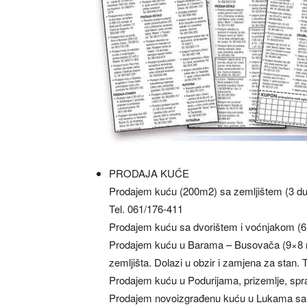
PRODAJA KUĆE
Prodajem kuću (200m2) sa zemljištem (3 dun
Tel. 061/176-411
Prodajem kuću sa dvorištem i voćnjakom (6
Prodajem kuću u Barama – Busovača (9×8 m) 
zemljišta. Dolazi u obzir i zamjena za stan. 
Prodajem kuću u Podurijama, prizemlje, spra
Prodajem novoizgrađenu kuću u Lukama sa 1.6