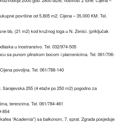
oizvodnja 2000 god. 2800 dizel, nosivost 2 tone. Cijena –
 ukupne površine od 5.805 m2. Cijena – 35.000 KM. Tel.
ne bb, (21 m2) kod kružnog toga u N. Zenici. (priključak
odlaska u inostranstvo. Tel. 032/974-505
ocu sa punom plinskom bocom i plamenicima. Tel. 061/706-
Cijena povoljna. Tel. 061/788-140
ul. Sarajevska 255 (4 etaže po 250 m2) pogodno za
ma, terencima. Tel. 061/784-461
9-854
 kafea “Academia”) sa balkonom, 7. sprat. Zgrada posjeduje