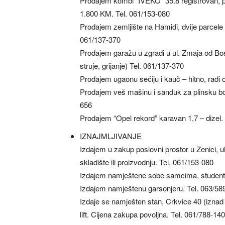
Prodajem kombi “IVEKO” 35.8 registrovan, pr
1.800 KM. Tel. 061/153-080
Prodajem zemljište na Hamidi, dvije parcele
061/137-370
Prodajem garažu u zgradi u ul. Zmaja od Bos
struje, grijanje) Tel. 061/137-370
Prodajem ugaonu sećiju i kauč – hitno, radi 
Prodajem veš mašinu i sanduk za plinsku b
656
Prodajem “Opel rekord” karavan 1,7 – dizel. 
IZNAJMLJIVANJE
Izdajem u zakup poslovni prostor u Zenici, 
skladište ili proizvodnju. Tel. 061/153-080
Izdajem namještene sobe samcima, studenti
Izdajem namještenu garsonjeru. Tel. 063/58
Izdaje se namješten stan, Crkvice 40 (iznad
lift. Cijena zakupa povoljna. Tel. 061/788-140