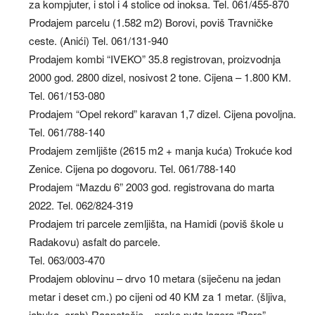
za kompjuter, i stol i 4 stolice od inoksa. Tel. 061/455-870
Prodajem parcelu (1.582 m2) Borovi, poviš Travničke
ceste. (Anići) Tel. 061/131-940
Prodajem kombi “IVEKO” 35.8 registrovan, proizvodnja
2000 god. 2800 dizel, nosivost 2 tone. Cijena – 1.800 KM.
Tel. 061/153-080
Prodajem “Opel rekord” karavan 1,7 dizel. Cijena povoljna.
Tel. 061/788-140
Prodajem zemljište (2615 m2 + manja kuća) Trokuće kod
Zenice. Cijena po dogovoru. Tel. 061/788-140
Prodajem “Mazdu 6” 2003 god. registrovana do marta
2022. Tel. 062/824-319
Prodajem tri parcele zemljišta, na Hamidi (poviš škole u
Radakovu) asfalt do parcele.
Tel. 063/003-470
Prodajem oblovinu – drvo 10 metara (siječenu na jedan
metar i deset cm.) po cijeni od 40 KM za 1 metar. (šljiva,
jabuka, orah) Raspotočje – preko puta lagera “Pero”.