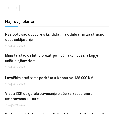
Najnoviji članci
REZ potpisao ugovore s kandidatima odabranim za stručno
osposobljavanje
4. Augusta 2026.
Ministarstvo će hitno pružiti pomoć nakon požara koji je
uništio njihov dom
4. Augusta 2026.
Lovačkim društvima podrška u iznosu od 138.000 KM
4. Augusta 2026.
Vlada ZDK osigurala povećanje plaće za zaposlene u
ustanovama kulture
4. Augusta 2026.