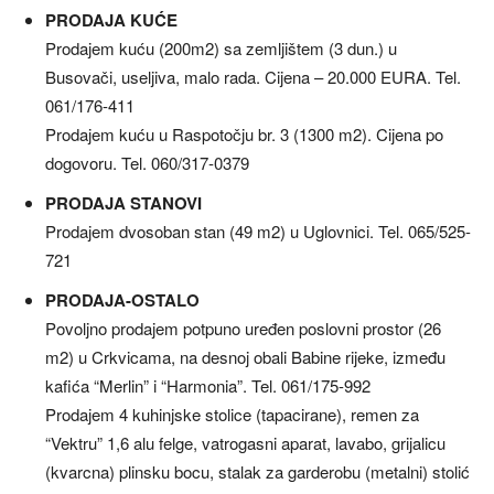
PRODAJA KUĆE
Prodajem kuću (200m2) sa zemljištem (3 dun.) u
Busovači, useljiva, malo rada. Cijena – 20.000 EURA. Tel.
061/176-411
Prodajem kuću u Raspotočju br. 3 (1300 m2). Cijena po
dogovoru. Tel. 060/317-0379
PRODAJA STANOVI
Prodajem dvosoban stan (49 m2) u Uglovnici. Tel. 065/525-
721
PRODAJA-OSTALO
Povoljno prodajem potpuno uređen poslovni prostor (26
m2) u Crkvicama, na desnoj obali Babine rijeke, između
kafića “Merlin” i “Harmonia”. Tel. 061/175-992
Prodajem 4 kuhinjske stolice (tapacirane), remen za
“Vektru” 1,6 alu felge, vatrogasni aparat, lavabo, grijalicu
(kvarcna) plinsku bocu, stalak za garderobu (metalni) stolić