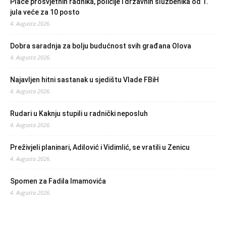
Plaće prosvjetnih radnika, policije i državnih službenika od 1.
jula veće za 10 posto
4. Augusta 2026.
Dobra saradnja za bolju budućnost svih građana Olova
4. Augusta 2026.
Najavljen hitni sastanak u sjedištu Vlade FBiH
4. Augusta 2026.
Rudari u Kaknju stupili u radnički neposluh
4. Augusta 2026.
Preživjeli planinari, Adilović i Vidimlić, se vratili u Zenicu
4. Augusta 2026.
Spomen za Fadila Imamovića
4. Augusta 2026.