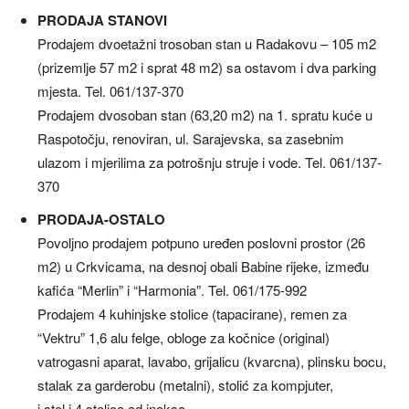
PRODAJA STANOVI
Prodajem dvoetažni trosoban stan u Radakovu – 105 m2
(prizemlje 57 m2 i sprat 48 m2) sa ostavom i dva parking
mjesta. Tel. 061/137-370
Prodajem dvosoban stan (63,20 m2) na 1. spratu kuće u
Raspotočju, renoviran, ul. Sarajevska, sa zasebnim
ulazom i mjerilima za potrošnju struje i vode. Tel. 061/137-
370
PRODAJA-OSTALO
Povoljno prodajem potpuno uređen poslovni prostor (26
m2) u Crkvicama, na desnoj obali Babine rijeke, između
kafića “Merlin” i “Harmonia”. Tel. 061/175-992
Prodajem 4 kuhinjske stolice (tapacirane), remen za
“Vektru” 1,6 alu felge, obloge za kočnice (original)
vatrogasni aparat, lavabo, grijalicu (kvarcna), plinsku bocu,
stalak za garderobu (metalni), stolić za kompjuter,
i stol i 4 stolice od inoksa.