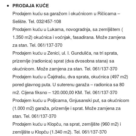
PRODAJA KUĆE
Prodajem kuću sa garažom i okućnicom u Ričicama –
Selište. Tel. 032/457-108
Prodajem kuću u Lukama, novogradnja, sa zemljištem (
1.350 m2) okućnica i voćnjak, fasadirana. Može zamjena
za stan. Tel. 061/137-370
Prodajem kuću u Zenici, ul. I. Gundulića, na tri sprata,
prizemlje (radionica) sprat (dva dvosobna stana) sa
okućnicom. Može zamjena za stan. Tel. 061/137-370
Prodajem kuću u Čajdrašu, dva sprata, okućnica (497 m2)
pored glavnog puta. U suterenu garaža – radionica sa 80
m2. Cijena fiksno – 120.000,00 KM. Tel. 061/137-370
Prodajem kuću u Poljicama, Gnjusanski put, sa okućnicom
(1.000 m2) garaža, prizemlje i sprat. Može zamjena za
stan. Tel. 061/137-370
Prodajem kuću u Klopču, na sprat, zemljište (960 m2) i
zemljište u Klopču (1.340 m2). Tel. 061/137-370