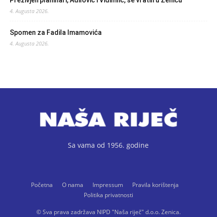
Preživjeli planinari, Adilović i Vidimlić, se vratili u Zenicu
4. Augusta 2026.
Spomen za Fadila Imamovića
4. Augusta 2026.
Sa vama od 1956. godine
Početna
O nama
Impressum
Pravila korištenja
Politika privatnosti
© Sva prava zadržava NIPD "Naša riječ" d.o.o. Zenica.