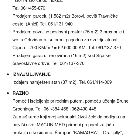
Tel. 061/455-870
Prodajem parcelu (1.582 m2) Borovi, poviš Travničke
ceste. (Anići) Tel. 061/131-940
Prodajem povoljno poslovni prostor (75 m2) 3 prostorije i
wc, u Crkvicama, suteren, pogodno za sve djelatnosti.
Cijena – 700 KM/m2 = 52.500,00 KM. Tel. 061/137-370
Prodajem garažu, renovirana (16 m2) kod Srpske
pravoslavne crkve. Tel. 061/137-370
IZNAJMLJIVANJE
Izdajem namješten stan (37 m2). Tel. 061/414-009
RAZNO
Pomoć i iscjeljenje prirodnim putem, pomoću učenja Brune
Groeninga. Tel. 061/384-468 i 062/430-448
Za muškarce koji svoj seksualni život žele da podignu na
najviši nivo: MACUN MED prirodni preparat za jaču
erekciju u kesicama, Šampon “KAMAGRA” – Oral jelly”,